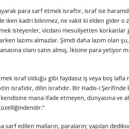
uyarak para sarf etmek israftır, israf ise haramd
lde iken kadri bilinmez, ne vakit ki elden gider o
mek isteyenler, vicdani mesuliyetten korkanlar g
varken lazımı almazlar. Şimdi daha lazım olan şu
nasına olanı satın almış. İkisine para yetiyor mu
tmek israf olduğu gibi faydasız iş veya boş lafl
tin israfıdır, dilin israfıdır. Bir Hadis-i Şerifind
n kendisine mana ifade etmeyen, dünyasına ve a
üzelliğindendir.”
a sarf edilen malların, paraların; yapılan dediko