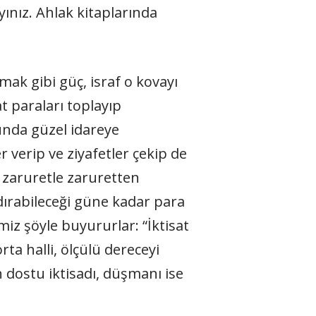
ınız. Ahlak kitaplarında
mak gibi güç, israf o kovayı
t paraları toplayıp
unda güzel idareye
 verip ve ziyafetler çekip de
e zaruretle zaruretten
dırabileceği güne kadar para
iz şöyle buyururlar: “İktisat
a halli, ölçülü dereceyi
 dostu iktisadı, düşmanı ise