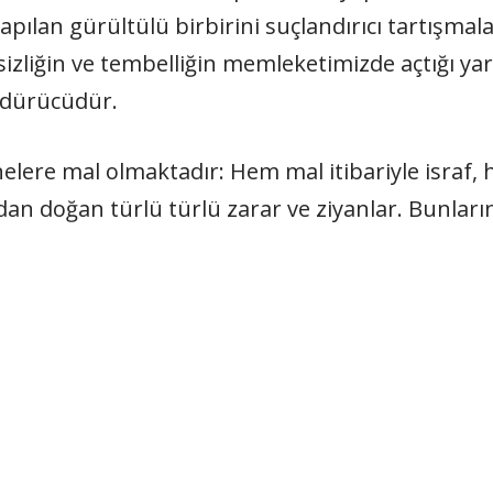
yapılan gürültülü birbirini suçlandırıcı tartışmal
işsizliğin ve tembelliğin memleketimizde açtığı ya
ündürücüdür.
elere mal olmaktadır: Hem mal itibariyle israf, h
ardan doğan türlü türlü zarar ve ziyanlar. Bunları