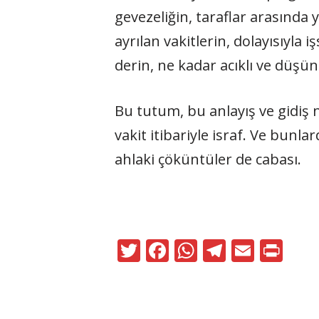
gevezeliğin, taraflar arasında 
ayrılan vakitlerin, dolayısıyla 
derin, ne kadar acıklı ve düş
Bu tutum, bu anlayış ve gidiş n
vakit itibariyle israf. Ve bunl
ahlaki çöküntüler de cabası.
T
F
W
T
E
Pr
w
ac
h
el
m
in
itt
e
at
e
ai
t
er
b
s
gr
l