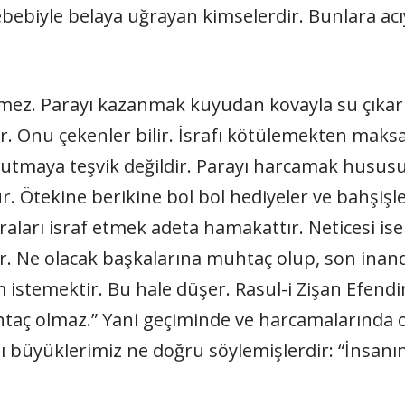
biyle belaya uğrayan kimselerdir. Bunlara acıy
gelmez. Parayı kazanmak kuyudan kovayla su çıkar
r. Onu çekenler bilir. İsrafı kötülemekten maksa
 tutmaya teşvik değildir. Parayı harcamak husus
 Ötekine berikine bol bol hediyeler ve bahşişler
raları israf etmek adeta hamakattır. Neticesi is
ur. Ne olacak başkalarına muhtaç olup, son inan
temektir. Bu hale düşer. Rasul-i Zişan Efendim
aç olmaz.” Yani geçiminde ve harcamalarında ort
 büyüklerimiz ne doğru söylemişlerdir: “İnsanın