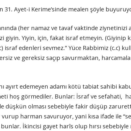
nin 31. Ayet-i Kerime’sinde mealen şöyle buyuruy
nında (her namaz ve tavaf vaktinde ziynetinizi al
izi giyin. Yiyin, için, fakat israf etmeyin. (Giyin
c) israf edenleri sevmez.” Yüce Rabbimiz (c.c) kull
i yersiz ve gereksiz saçıp savurmaktan, harcamal
sını ayırt edemeyen adamı kötü tabiat sahibi kabul
ti hoş görmediler. Bunlar: İsraf ve sefahati, 
de düşkün olması sebebiyle fakir düşüp zarurett
vurup harman savuruyor, yani kısa ifade ile “sef
si bunlar. İkincisi gayet harîs olup hırsı sebebiy