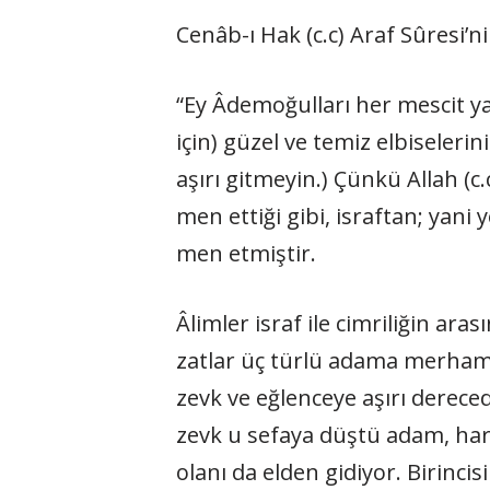
Cenâb-ı Hak (c.c) Araf Sûresi’
“Ey Âdemoğulları her mescit ya
için) güzel ve temiz elbiselerin
aşırı gitmeyin.) Çünkü Allah (c.
men ettiği gibi, israftan; yan
men etmiştir.
Âlimler israf ile cimriliğin ara
zatlar üç türlü adama merhame
zevk ve eğlenceye aşırı derece
zevk u sefaya düştü adam, har 
olanı da elden gidiyor. Birinci