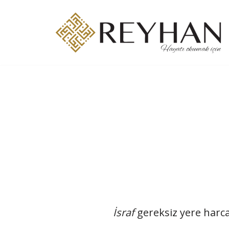
İçeriğe
geç
İsraf
gereksiz yere harca