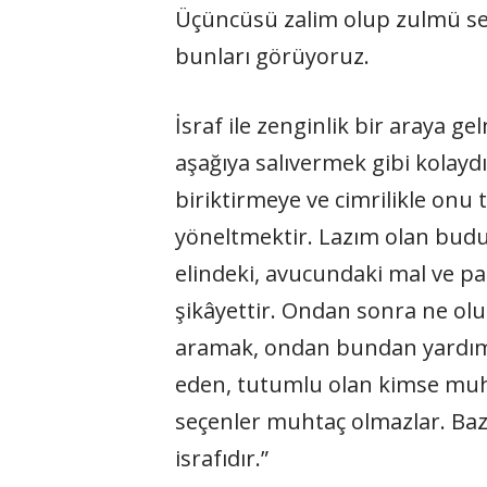
Üçüncüsü zalim olup zulmü sebe
bunları görüyoruz.
İsraf ile zenginlik bir araya 
aşağıya salıvermek gibi kolaydı
biriktirmeye ve cimrilikle onu
yöneltmektir. Lazım olan budur.
elindeki, avucundaki mal ve pa
şikâyettir. Ondan sonra ne ol
aramak, ondan bundan yardım is
eden, tutumlu olan kimse muht
seçenler muhtaç olmazlar. Bazı
israfıdır.”