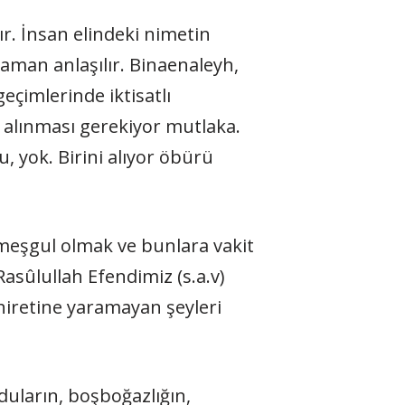
ır. İnsan elindeki nimetin
 zaman anlaşılır. Binaenaleyh,
eçimlerinde iktisatlı
, alınması gerekiyor mutlaka.
, yok. Birini alıyor öbürü
a meşgul olmak ve bunlara vakit
e Rasûlullah Efendimiz (s.a.v)
hiretine yaramayan şeyleri
duların, boşboğazlığın,