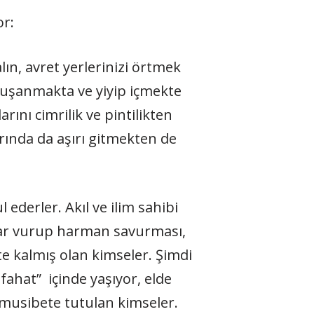
or:
ın, avret yerlerinizi örtmek
ip kuşanmakta ve yiyip içmekte
arını cimrilik ve pintilikten
arında da aşırı gitmekten de
 ederler. Akıl ve ilim sahibi
har vurup harman savurması,
e kalmış olan kimseler. Şimdi
ahat” içinde yaşıyor, elde
le musibete tutulan kimseler.