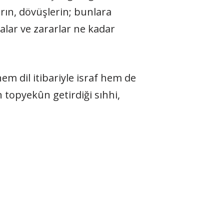
arın, dövüşlerin; bunlara
ralar ve zararlar ne kadar
em dil itibariyle israf hem de
n topyekûn getirdiği sıhhi,