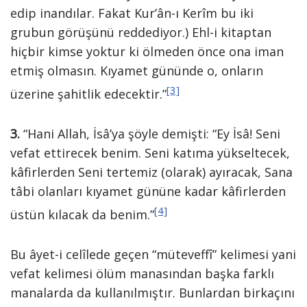
edip inandılar. Fakat Kur’ân-ı Kerîm bu iki
grubun görüşünü reddediyor.) Ehl-i kitaptan
hiçbir kimse yoktur ki ölmeden önce ona iman
etmiş olmasın. Kıyamet gününde o, onların
[3]
üzerine şahitlik edecektir.”
3.
“Hani Allah, İsâ’ya şöyle demişti: “Ey İsâ! Seni
vefat ettirecek benim. Seni katıma yükseltecek,
kâfirlerden Seni tertemiz (olarak) ayıracak, Sana
tâbi olanları kıyamet gününe kadar kâfirlerden
[4]
üstün kılacak da benim.”
Bu âyet-i celîlede geçen “müteveffî” kelimesi yani
vefat kelimesi ölüm manasından başka farklı
manalarda da kullanılmıştır. Bunlardan birkaçını