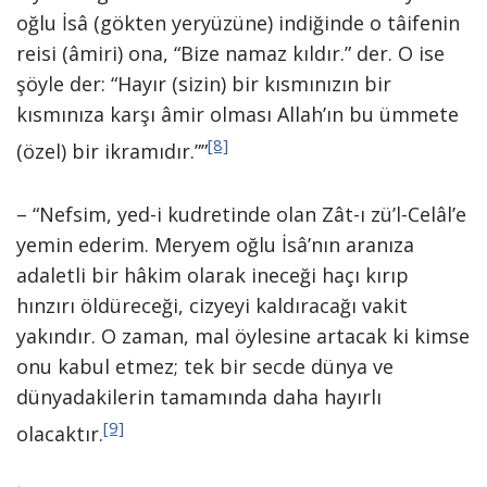
oğlu İsâ (gökten yeryüzüne) indiğinde o tâifenin
reisi (âmiri) ona, “Bize namaz kıldır.” der. O ise
şöyle der: “Hayır (sizin) bir kısmınızın bir
kısmınıza karşı âmir olması Allah’ın bu ümmete
[8]
(özel) bir ikramıdır.””
– “Nefsim, yed-i kudretinde olan Zât-ı zü’l-Celâl’e
yemin ederim. Meryem oğlu İsâ’nın aranıza
adaletli bir hâkim olarak ineceği haçı kırıp
hınzırı öldüreceği, cizyeyi kaldıracağı vakit
yakındır. O zaman, mal öylesine artacak ki kimse
onu kabul etmez; tek bir secde dünya ve
dünyadakilerin tamamında daha hayırlı
[9]
olacaktır.