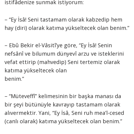
istifâdenize sunmak istiyorum:
– “Ey İsâ! Seni tastamam olarak kabzedip hem
hay (diri) olarak katıma yükseltecek olan benim.”
– Ebû Bekir el-Vâsitî’ye göre, “Ey İsâ! Senin
nefsânî ve bilumum dünyevî arzu ve isteklerini
vefat ettirip (mahvedip) Seni tertemiz olarak
katıma yükseltecek olan
benim.”
– “Müteveffî” kelimesinin bir başka manası da
bir şeyi bütünüyle kavrayıp tastamam olarak
alıvermektir. Yani, “Ey İsâ, Seni ruh mea’l-cesed
(canlı olarak) katıma yükseltecek olan benim.”