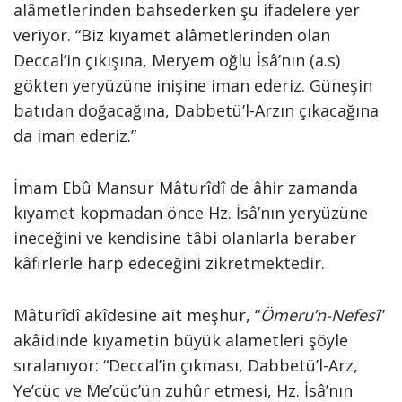
alâmetlerinden bahsederken şu ifadelere yer
veriyor. “Biz kıyamet alâmetlerinden olan
Deccal’in çıkışına, Meryem oğlu İsâ’nın (a.s)
gökten yeryüzüne inişine iman ederiz. Güneşin
batıdan doğacağına, Dabbetü’l-Arzın çıkacağına
da iman ederiz.”
İmam Ebû Mansur Mâturîdî de âhir zamanda
kıyamet kopmadan önce Hz. İsâ’nın yeryüzüne
ineceğini ve kendisine tâbi olanlarla beraber
kâfirlerle harp edeceğini zikretmektedir.
Mâturîdî akîdesine ait meşhur, “
Ömeru’n-Nefesî
”
akâidinde kıyametin büyük alametleri şöyle
sıralanıyor: “Deccal’in çıkması, Dabbetü’l-Arz,
Ye’cüc ve Me’cüc’ün zuhûr etmesi, Hz. İsâ’nın