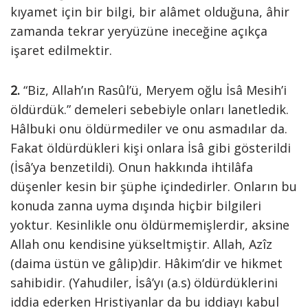
kıyamet için bir bilgi, bir alâmet olduğuna, âhir
zamanda tekrar yeryüzüne ineceğine açıkça
işaret edilmektir.
2.
“Biz, Allah’ın Rasûl’ü, Meryem oğlu İsâ Mesih’i
öldürdük.” demeleri sebebiyle onları lanetledik.
Hâlbuki onu öldürmediler ve onu asmadılar da.
Fakat öldürdükleri kişi onlara İsâ gibi gösterildi
(İsâ’ya benzetildi). Onun hakkında ihtilâfa
düşenler kesin bir şüphe içindedirler. Onların bu
konuda zanna uyma dışında hiçbir bilgileri
yoktur. Kesinlikle onu öldürmemişlerdir, aksine
Allah onu kendisine yükseltmiştir. Allah, Azîz
(daima üstün ve gâlip)dir. Hâkim’dir ve hikmet
sahibidir. (Yahudiler, İsâ’yı (a.s) öldürdüklerini
iddia ederken Hristiyanlar da bu iddiayı kabul