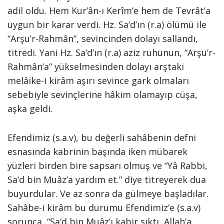
adil oldu. Hem Kur’ân-ı Kerîm’e hem de Tevrât’a
uygun bir karar verdi. Hz. Sa‘d’ın (r.a) ölümü ile
“Arşu’r-Rahmân”, sevincinden dolayı sallandı,
titredi. Yani Hz. Sa‘d’ın (r.a) aziz ruhunun, “Arşu’r-
Rahmân’a” yükselmesinden dolayı arştaki
melâike-i kirâm aşırı sevince gark olmaları
sebebiyle sevinçlerine hâkim olamayıp cüşa,
aşka geldi.
Efendimiz (s.a.v), bu değerli sahâbenin defni
esnasında kabrinin başında iken mübarek
yüzleri birden bire sapsarı olmuş ve “Yâ Rabbi,
Sa‘d bin Muâz’a yardım et.” diye titreyerek dua
buyurdular. Ve az sonra da gülmeye başladılar.
Sahâbe-i kirâm bu durumu Efendimiz’e (s.a.v)
sorunca, “Sa‘d bin Muâz’ı kabir sıktı, Allah’a