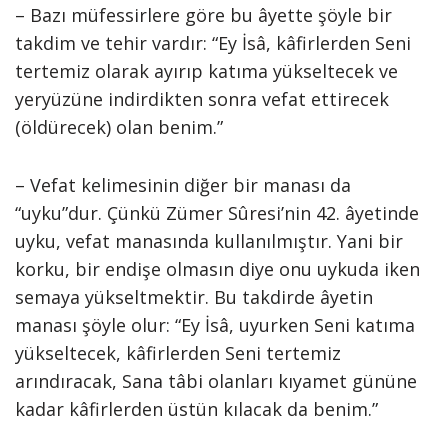
– Bazı müfessirlere göre bu âyette şöyle bir
takdim ve tehir vardır: “Ey İsâ, kâfirlerden Seni
tertemiz olarak ayırıp katıma yükseltecek ve
yeryüzüne indirdikten sonra vefat ettirecek
(öldürecek) olan benim.”
– Vefat kelimesinin diğer bir manası da
“uyku”dur. Çünkü Zümer Sûresi’nin 42. âyetinde
uyku, vefat manasında kullanılmıştır. Yani bir
korku, bir endişe olmasın diye onu uykuda iken
semaya yükseltmektir. Bu takdirde âyetin
manası şöyle olur: “Ey İsâ, uyurken Seni katıma
yükseltecek, kâfirlerden Seni tertemiz
arındıracak, Sana tâbi olanları kıyamet gününe
kadar kâfirlerden üstün kılacak da benim.”