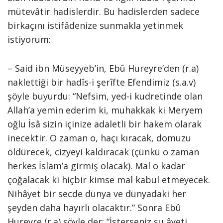
mütevâtir hadislerdir. Bu hadislerden sadece
birkaçını istifâdenize sunmakla yetinmek
istiyorum:
– Said ibn Müseyyeb’in, Ebû Hureyre’den (r.a)
naklettiği bir hadîs-i şerîfte Efendimiz (s.a.v)
şöyle buyurdu: “Nefsim, yed-i kudretinde olan
Allah’a yemin ederim ki, muhakkak ki Meryem
oğlu İsâ sizin içinize adaletli bir hakem olarak
inecektir. O zaman o, haçı kıracak, domuzu
öldürecek, cizyeyi kaldıracak (çünkü o zaman
herkes İslam’a girmiş olacak). Mal o kadar
çoğalacak ki hiçbir kimse mal kabul etmeyecek.
Nihâyet bir secde dünya ve dünyadaki her
şeyden daha hayırlı olacaktır.” Sonra Ebû
Hureyre (r.a) şöyle der: “İsterseniz şu âyeti