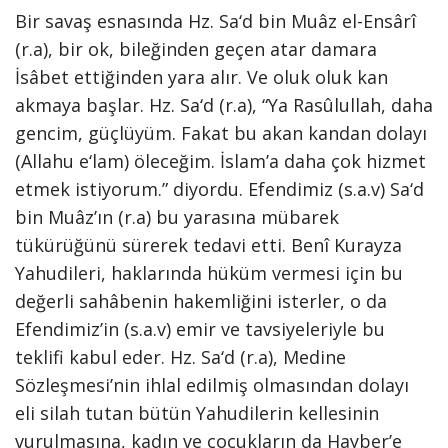
Bir savaş esnasında Hz. Sa‘d bin Muâz el-Ensârî
(r.a), bir ok, bileğinden geçen atar damara
İsâbet ettiğinden yara alır. Ve oluk oluk kan
akmaya başlar. Hz. Sa‘d (r.a), “Ya Rasûlullah, daha
gencim, güçlüyüm. Fakat bu akan kandan dolayı
(Allahu e‘lam) öleceğim. İslam’a daha çok hizmet
etmek istiyorum.” diyordu. Efendimiz (s.a.v) Sa‘d
bin Muâz’ın (r.a) bu yarasına mübarek
tükürüğünü sürerek tedavi etti. Benî Kurayza
Yahudileri, haklarında hüküm vermesi için bu
değerli sahâbenin hakemliğini isterler, o da
Efendimiz’in (s.a.v) emir ve tavsiyeleriyle bu
teklifi kabul eder. Hz. Sa‘d (r.a), Medine
Sözleşmesi’nin ihlal edilmiş olmasından dolayı
eli silah tutan bütün Yahudilerin kellesinin
vurulmasına, kadın ve çocukların da Hayber’e