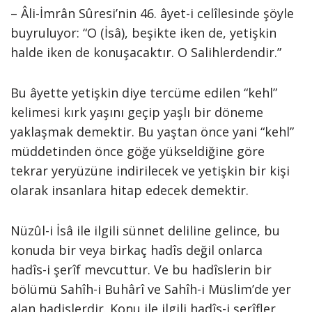
– Âli-İmrân Sûresi’nin 46. âyet-i celîlesinde şöyle
buyruluyor: “O (İsâ), beşikte iken de, yetişkin
halde iken de konuşacaktır. O Salihlerdendir.”
Bu âyette yetişkin diye tercüme edilen “kehl”
kelimesi kırk yaşını geçip yaşlı bir döneme
yaklaşmak demektir. Bu yaştan önce yani “kehl”
müddetinden önce göğe yükseldiğine göre
tekrar yeryüzüne indirilecek ve yetişkin bir kişi
olarak insanlara hitap edecek demektir.
Nüzûl-i İsâ ile ilgili sünnet deliline gelince, bu
konuda bir veya birkaç hadîs değil onlarca
hadîs-i şerîf mevcuttur. Ve bu hadîslerin bir
bölümü Sahîh-i Buhârî ve Sahîh-i Müslim’de yer
alan hadislerdir. Konu ile ilgili hadîs-i şerîfler