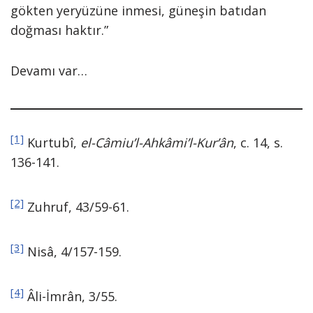
gökten yeryüzüne inmesi, güneşin batıdan
doğması haktır.”
Devamı var…
[1]
Kurtubî,
el-Câmiu’l-Ahkâmi’l-Kur’ân
, c. 14, s.
136-141.
[2]
Zuhruf, 43/59-61.
[3]
Nisâ, 4/157-159.
[4]
Âli-İmrân, 3/55.