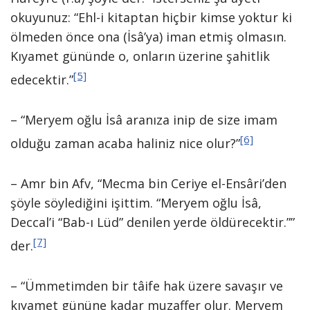
okuyunuz: “Ehl-i kitaptan hiçbir kimse yoktur ki
ölmeden önce ona (İsâ’ya) iman etmiş olmasın.
Kıyamet gününde o, onların üzerine şahitlik
[5]
edecektir.”
– “Meryem oğlu İsâ aranıza inip de size imam
[6]
olduğu zaman acaba haliniz nice olur?”
– Amr bin Afv, “Mecma bin Ceriye el-Ensâri’den
şöyle söylediğini işittim. “Meryem oğlu İsâ,
Deccal’i “Bab-ı Lüd” denilen yerde öldürecektir.””
[7]
der.
– “Ümmetimden bir tâife hak üzere savaşır ve
kıyamet gününe kadar muzaffer olur. Meryem