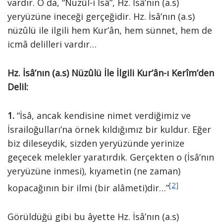
vardır. O da, “Nüzûl-i İsâ”, Hz. İsâ’nın (a.s)
yeryüzüne ineceği gerçeğidir. Hz. İsâ’nın (a.s)
nüzûlü ile ilgili hem Kur’ân, hem sünnet, hem de
icmâ delilleri vardır…
Hz. İsâ’nın (a.s) Nüzûlü İle İlgili Kur’ân-ı Kerîm’den
Delil:
1.
“İsâ, ancak kendisine nimet verdiğimiz ve
İsrailoğulları’na örnek kıldığımız bir kuldur. Eğer
biz dileseydik, sizden yeryüzünde yerinize
geçecek melekler yaratırdık. Gerçekten o (İsâ’nın
yeryüzüne inmesi), kıyametin (ne zaman)
[2]
kopacağının bir ilmi (bir alâmeti)dir…”
Görüldüğü gibi bu âyette Hz. İsâ’nın (a.s)