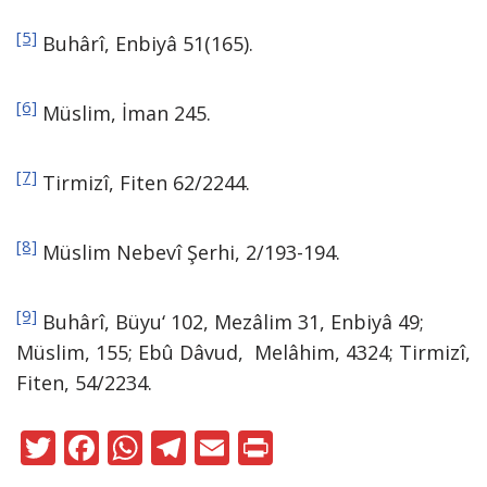
[5]
Buhârî, Enbiyâ 51(165).
[6]
Müslim, İman 245.
[7]
Tirmizî, Fiten 62/2244.
[8]
Müslim Nebevî Şerhi, 2/193-194.
[9]
Buhârî, Büyu‘ 102, Mezâlim 31, Enbiyâ 49;
Müslim, 155; Ebû Dâvud, Melâhim, 4324; Tirmizî,
Fiten, 54/2234.
T
F
W
T
E
Pr
w
ac
h
el
m
in