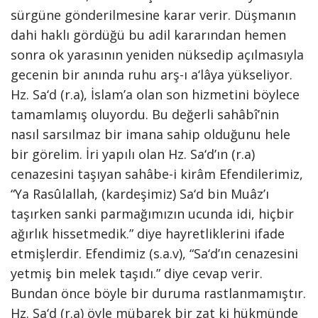
sürgüne gönderilmesine karar verir. Düşmanın
dahi haklı gördüğü bu adil kararından hemen
sonra ok yarasının yeniden nüksedip açılmasıyla
gecenin bir anında ruhu arş-ı a‘lâya yükseliyor.
Hz. Sa‘d (r.a), İslam’a olan son hizmetini böylece
tamamlamış oluyordu. Bu değerli sahâbî’nin
nasıl sarsılmaz bir imana sahip olduğunu hele
bir görelim. İri yapılı olan Hz. Sa‘d’ın (r.a)
cenazesini taşıyan sahâbe-i kirâm Efendilerimiz,
“Ya Rasûlallah, (kardeşimiz) Sa‘d bin Muâz’ı
taşırken sanki parmağımızın ucunda idi, hiçbir
ağırlık hissetmedik.” diye hayretliklerini ifade
etmişlerdir. Efendimiz (s.a.v), “Sa‘d’ın cenazesini
yetmiş bin melek taşıdı.” diye cevap verir.
Bundan önce böyle bir duruma rastlanmamıştır.
Hz. Sa‘d (r.a) öyle mübarek bir zat ki hükmünde