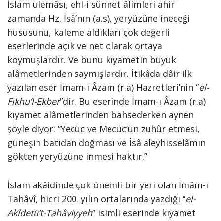
İslam ulemâsı, ehl-i sünnet âlimleri ahir
zamanda Hz. İsâ’nın (a.s), yeryüzüne ineceği
hususunu, kaleme aldıkları çok değerli
eserlerinde açık ve net olarak ortaya
koymuşlardır. Ve bunu kıyametin büyük
alâmetlerinden saymışlardır. İtikâda dâir ilk
yazılan eser İmam-ı Âzam (r.a) Hazretleri’nin “
el-
Fıkhu’l-Ekber
”dir. Bu eserinde İmam-ı Âzam (r.a)
kıyamet alâmetlerinden bahsederken aynen
şöyle diyor: “Yecüc ve Mecüc’ün zuhûr etmesi,
güneşin batıdan doğması ve İsâ aleyhisselâmın
gökten yeryüzüne inmesi haktır.”
İslam akâidinde çok önemli bir yeri olan İmâm-ı
Tahâvî, hicri 200. yılın ortalarında yazdığı “
el-
Akîdetü’t-Tahâviyyeh
” isimli eserinde kıyamet