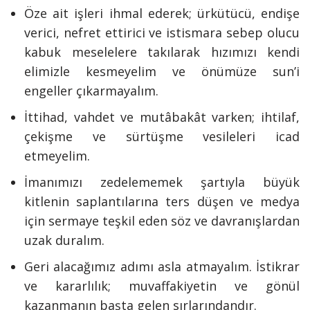
Öze ait işleri ihmal ederek; ürkütücü, endişe
verici, nefret ettirici ve istismara sebep olucu
kabuk meselelere takılarak hızımızı kendi
elimizle kesmeyelim ve önümüze sun’i
engeller çıkarmayalım.
İttihad, vahdet ve mutâbakât varken; ihtilaf,
çekişme ve sürtüşme vesileleri icad
etmeyelim.
İmanımızı zedelememek şartıyla büyük
kitlenin saplantılarına ters düşen ve medya
için sermaye teşkil eden söz ve davranışlardan
uzak duralım.
Geri alacağımız adımı asla atmayalım. İstikrar
ve kararlılık; muvaffakiyetin ve gönül
kazanmanın başta gelen sırlarındandır.