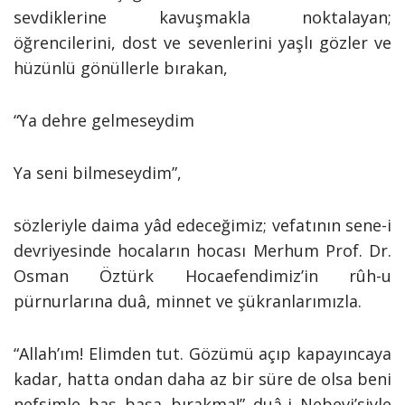
sevdiklerine kavuşmakla noktalayan;
öğrencilerini, dost ve sevenlerini yaşlı gözler ve
hüzünlü gönüllerle bırakan,
“Ya dehre gelmeseydim
Ya seni bilmeseydim”,
sözleriyle daima yâd edeceğimiz; vefatının sene-i
devriyesinde hocaların hocası Merhum Prof. Dr.
Osman Öztürk Hocaefendimiz’in rûh-u
pürnurlarına duâ, minnet ve şükranlarımızla.
“Allah’ım! Elimden tut. Gözümü açıp kapayıncaya
kadar, hatta ondan daha az bir süre de olsa beni
nefsimle baş başa bırakma!” duâ-i Nebevi’siyle