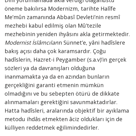
Dini yorumlamada akla verdiği olağanüstü
öneme bakılırsa Modernizm, tarihte Halîfe
Me’mûn zamanında Abbasî Devleti’nin resmî
mezhebi kabul edilmiş olan Mû’tezile
mezhebinin yeniden ihyâsını akla getirmektedir.
Modernist İslâmcılar
ın Sünnet’e, yâni hadîslere
bakış açısı daha çok karamsardır. Çoğu
hadîslerin, Hazret-i Peygamber (s.a.v)’in gerçek
sözleri ya da davranışları olduğuna
inanmamakta ya da en azından bunların
gerçekliğini garanti etmenin mümkün
olmadığını ve bu sebepten ötürü de dikkate
alınmamaları gerektiğini savunmaktadırlar.
Hatta hadîsleri, aralarında objektif bir ayıklama
metodu ihdâs etmekten âciz oldukları için de
külliyen reddetmek eğilimindedirler.