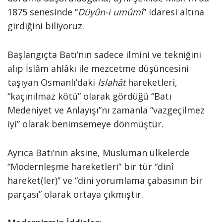
1875 senesinde “
Düyûn-i umûmî
” idaresi altına
girdiğini biliyoruz.
Başlangıçta Batı’nın sadece ilmini ve tekniğini
alıp İslâm ahlâkı ile mezcetme düşüncesini
taşıyan Osmanlı’daki
Islahât
hareketleri,
“kaçınılmaz kötü” olarak gördüğü “Batı
Medeniyet ve Anlayışı”nı zamanla “vazgeçilmez
iyi” olarak benimsemeye dönmüştür.
Ayrıca Batı’nın aksine, Müslüman ülkelerde
“Modernleşme hareketleri” bir tür “dinî
hareket(ler)” ve “dini yorumlama çabasının bir
parçası” olarak ortaya çıkmıştır.