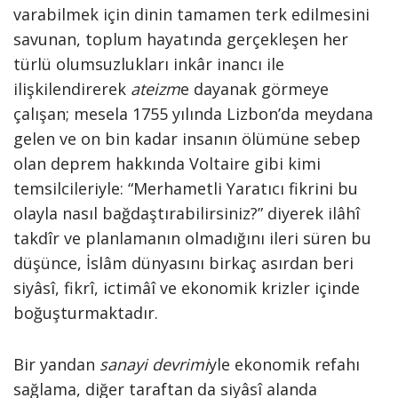
varabilmek için dinin tamamen terk edilmesini
savunan, toplum hayatında gerçekleşen her
türlü olumsuzlukları inkâr inancı ile
ilişkilendirerek
ateizm
e dayanak görmeye
çalışan; mesela 1755 yılında Lizbon’da meydana
gelen ve on bin kadar insanın ölümüne sebep
olan deprem hakkında Voltaire gibi kimi
temsilcileriyle: “Merhametli Yaratıcı fikrini bu
olayla nasıl bağdaştırabilirsiniz?” diyerek ilâhî
takdîr ve planlamanın olmadığını ileri süren bu
düşünce, İslâm dünyasını birkaç asırdan beri
siyâsî, fikrî, ictimâî ve ekonomik krizler içinde
boğuşturmaktadır.
Bir yandan
sanayi devrimi
yle ekonomik refahı
sağlama, diğer taraftan da siyâsî alanda