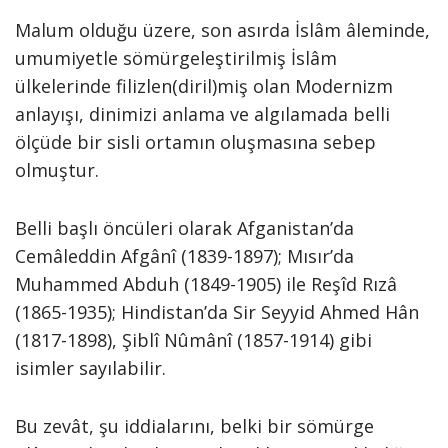
Malum olduğu üzere, son asırda İslâm âleminde,
umumiyetle sömürgeleştirilmiş İslâm
ülkelerinde filizlen(diril)miş olan Modernizm
anlayışı, dinimizi anlama ve algılamada belli
ölçüde bir sisli ortamın oluşmasına sebep
olmuştur.
Belli başlı öncüleri olarak Afganistan’da
Cemâleddin Afgânî (1839-1897); Mısır’da
Muhammed Abduh (1849-1905) ile Reşîd Rızâ
(1865-1935); Hindistan’da Sir Seyyid Ahmed Hân
(1817-1898), Şiblî Nûmânî (1857-1914) gibi
isimler sayılabilir.
Bu zevât, şu iddialarını, belki bir sömürge