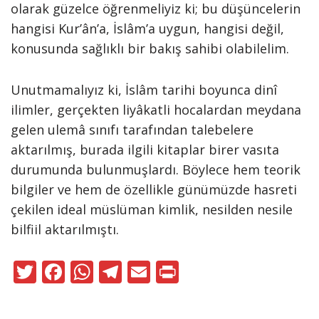
olarak güzelce öğrenmeliyiz ki; bu düşüncelerin
hangisi Kur’ân’a, İslâm’a uygun, hangisi değil,
konusunda sağlıklı bir bakış sahibi olabilelim.
Unutmamalıyız ki, İslâm tarihi boyunca dinî
ilimler, gerçekten liyâkatli hocalardan meydana
gelen ulemâ sınıfı tarafından talebelere
aktarılmış, burada ilgili kitaplar birer vasıta
durumunda bulunmuşlardı. Böylece hem teorik
bilgiler ve hem de özellikle günümüzde hasreti
çekilen ideal müslüman kimlik, nesilden nesile
bilfiil aktarılmıştı.
T
F
W
T
E
Pr
w
ac
h
el
m
in
itt
e
at
e
ai
t