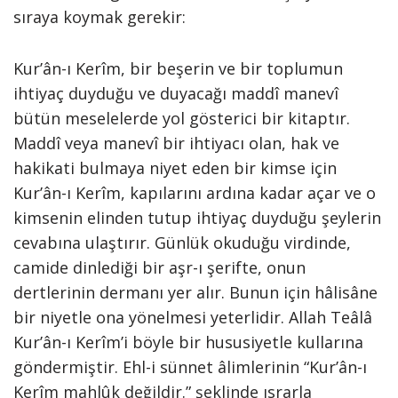
sıraya koymak gerekir:
Kur’ân-ı Kerîm, bir beşerin ve bir toplumun
ihtiyaç duyduğu ve duyacağı maddî manevî
bütün meselelerde yol gösterici bir kitaptır.
Maddî veya manevî bir ihtiyacı olan, hak ve
hakikati bulmaya niyet eden bir kimse için
Kur’ân-ı Kerîm, kapılarını ardına kadar açar ve o
kimsenin elinden tutup ihtiyaç duyduğu şeylerin
cevabına ulaştırır. Günlük okuduğu virdinde,
camide dinlediği bir aşr-ı şerifte, onun
dertlerinin dermanı yer alır. Bunun için hâlisâne
bir niyetle ona yönelmesi yeterlidir. Allah Teâlâ
Kur’ân-ı Kerîm’i böyle bir hususiyetle kullarına
göndermiştir. Ehl-i sünnet âlimlerinin “Kur’ân-ı
Kerîm mahlûk değildir.” şeklinde ısrarla