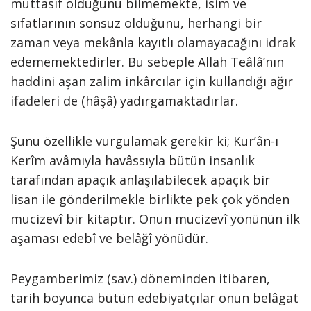
muttasıf olduğunu bilmemekte, isim ve
sıfatlarının sonsuz olduğunu, herhangi bir
zaman veya mekânla kayıtlı olamayacağını idrak
edememektedirler. Bu sebeple Allah Teâlâ’nın
haddini aşan zalim inkârcılar için kullandığı ağır
ifadeleri de (hâşâ) yadırgamaktadırlar.
Şunu özellikle vurgulamak gerekir ki; Kur’ân-ı
Kerîm avâmıyla havâssıyla bütün insanlık
tarafından apaçık anlaşılabilecek apaçık bir
lisan ile gönderilmekle birlikte pek çok yönden
mucizevî bir kitaptır. Onun mucizevî yönünün ilk
aşaması edebî ve belâğî yönüdür.
Peygamberimiz (sav.) döneminden itibaren,
tarih boyunca bütün edebiyatçılar onun belâgat