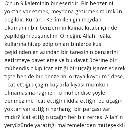
O’nun 9 kaleminin bir eseridir. Bir benzerini
yoktan var etmek, meydana getirmek mümkün
değildir. Kur’ân-ı Kerîm ile ilgili meydan
okumanın bir benzerinin kâinat kitabı için de
yapıldığını düşünelim. Örneğin; Allah Teâlâ,
kullarına hitap edip onları binlerce kuş
çeşidinden en azından bir tanesinin benzerini
getirmeye davet etse ve bu davet üzerine bir
mühendis çıkıp icat ettiği bir uçağı işaret ederek
“İşte ben de bir benzerini ortaya koydum.” dese,
-icat ettiği uçağın kuşlarla kıyası mümkün
olmamasına rağmen- o mühendise şöyle
denmez mi: “İcat ettiğini iddia ettiğin bu uçağın,
yoktan var ettiğin herhangi bir parçası var
mıdır? İcat ettiğin uçağın her bir zerresi Allah’ın
yeryüzünde yarattığı malzemelerden müteşekkil