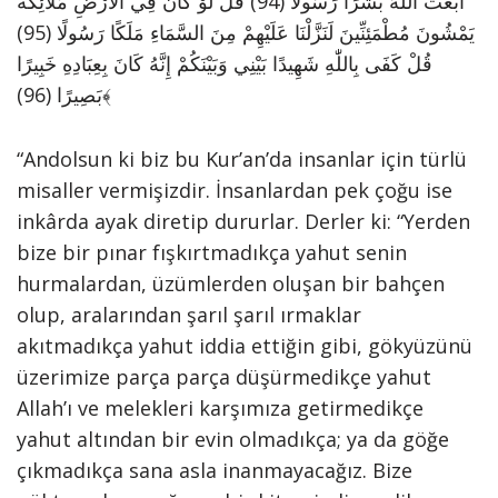
أَبَعَثَ اللّٰهُ بَشَرًا رَسُولًا (94) قُلْ لَوْ كَانَ فِي الْأَرْضِ مَلآئِكَةٌ
يَمْشُونَ مُطْمَئِنِّينَ لَنَزَّلْنَا عَلَيْهِمْ مِنَ السَّمَاءِ مَلَكًا رَسُولًا (95)
قُلْ كَفَى بِاللّٰهِ شَهِيدًا بَيْنِي وَبَيْنَكُمْ إِنَّهُ كَانَ بِعِبَادِهِ خَبِيرًا
بَصِيرًا (96)﴾
“Andolsun ki biz bu Kur’an’da insanlar için türlü
misaller vermişizdir. İnsanlardan pek çoğu ise
inkârda ayak diretip dururlar. Derler ki: “Yerden
bize bir pınar fışkırtmadıkça yahut senin
hurmalardan, üzümlerden oluşan bir bahçen
olup, aralarından şarıl şarıl ırmaklar
akıtmadıkça yahut iddia ettiğin gibi, gökyüzünü
üzerimize parça parça düşürmedikçe yahut
Allah’ı ve melekleri karşımıza getirmedikçe
yahut altından bir evin olmadıkça; ya da göğe
çıkmadıkça sana asla inanmayacağız. Bize