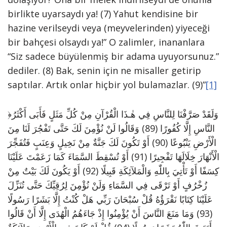
birlikte uyarsaydı ya! (7) Yahut kendisine bir
hazine verilseydi veya (meyvelerinden) yiyeceği
bir bahçesi olsaydı ya!” O zalimler, inananlara
“Siz sadece büyülenmiş bir adama uyuyorsunuz.”
dediler. (8) Bak, senin için ne misaller getirip
saptılar. Artık onlar hiçbir yol bulamazlar. (9)”
[1]
﴿وَلَقَدْ صَرَّفْنَا لِلنَّاسِ فِي هٰـذَا الْقُرْآنِ مِنْ كُلِّ مَثَلٍ فَأَبَى أَكْثَرُ
النَّاسِ إِلَّا كُفُورًا (89) وَقَالُوا لَنْ نُؤْمِنَ لَكَ حَتَّى تَفْجُرَ لَنَا مِنَ
الْأَرْضِ يَنْبُوعًا (90) أَوْ تَكُونَ لَكَ جَنَّةٌ مِنْ نَخِيلٍ وَعِنَبٍ فَتُفَجِّرَ
الْأَنْهَارَ خِلَالَهَا تَفْجِيرًا (91) أَوْ تُسْقِطَ السَّمَاءَ كَمَا زَعَمْتَ عَلَيْنَا
كِسَفًا أَوْ تَأْتِيَ بِاللّٰهِ وَالْمَلآئِكَةِ قَبِيلًا (92) أَوْ يَكُونَ لَكَ بَيْتٌ مِنْ
زُخْرُفٍ أَوْ تَرْقَى فِي السَّمَاءِ وَلَنْ نُؤْمِنَ لِرُقِيِّكَ حَتَّى تُنَزِّلَ
عَلَيْنَا كِتَابًا نَقْرَؤُهُ قُلْ سُبْحَانَ رَبِّي هَلْ كُنْتُ إِلَّا بَشَرًا رَسُولًا
(93) وَمَا مَنَعَ النَّاسَ أَنْ يُؤْمِنُوا إِذْ جَاءَهُمُ الْهُدَى إِلَّا أَنْ قَالُوا