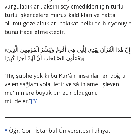
vurguladıkları, aksini söylemedikleri için türlü
türlü işkencelere maruz kaldıkları ve hatta
ölümü göze aldıkları hakikat belki de bir yönüyle
bunu ifade etmektedir.
﴿إِنَّ هٰذَا الْقُرْآنَ يِهْدِي لِلَّتِي هِيَ أَقْوَمُ وَيُبَشِّرُ الْمُؤْمِنِينَ الَّذِينَ
يَعْمَلُونَ الصَّالِحَاتِ أَنَّ لَهُمْ أَجْرًا كَبِيرًا﴾
“Hiç şüphe yok ki bu Kur’ân, insanları en doğru
ve en sağlam yola iletir ve sâlih amel işleyen
mü’minlere büyük bir ecir olduğunu
müjdeler.”
[3]
*
Öğr. Gör., İstanbul Üniversitesi İlahiyat