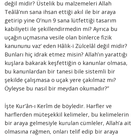
değil midir? Üstelik bu malzemeleri Allah
Teâlâ’nın sana ihsan ettiği akıl ile bir araya
getirip yine O’nun 9 sana lütfettiği tasarım
kabiliyeti ile şekillendirmedin mi? Ayrıca bu
uçağın uçmasına vesile olan binlerce fizik
kanununu vaz‘ eden Hâlik-i Zülcelâl değil midir?
Bunları hiç idrak etmez misin? Allah’ın yarattığı
kuşlara bakarak keşfettiğin o kanunlar olmasa,
bu kanunlardan bir tanesi bile sistemli bir
şekilde çalışmasa o uçak yere çakılmaz mı?
Öyleyse bu nasıl bir meydan okumadır?”
İşte Kur’ân-ı Kerîm de böyledir. Harfler ve
harflerden müteşekkil kelimeler, bu kelimelerin
bir araya gelmesiyle kurulan cümleler, Allah’a ait
olmasına rağmen, onları telif edip bir araya