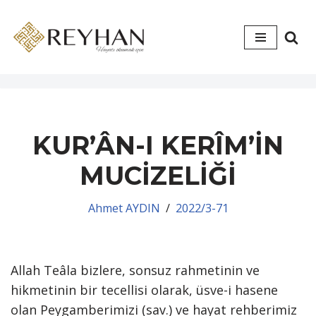
İçeriğe
geç
KUR’ÂN-I KERÎM’İN
MUCİZELİĞİ
Ahmet AYDIN
2022/3-71
Allah Teâla bizlere, sonsuz rahmetinin ve
hikmetinin bir tecellisi olarak, üsve-i hasene
olan Peygamberimizi (sav.) ve hayat rehberimiz