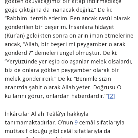
gökten okuyacağımız bir kitap indirmedikçe
göğe çıktığına da inanacak değiliz.” De ki:
“Rabbimi tenzih ederim. Ben ancak rasûl olarak
gönderilen bir beşerim. İnsanlara hidayet
(Kur’an) geldikten sonra onların iman etmelerine
ancak, “Allah, bir beşeri mi peygamber olarak
gönderdi?” demeleri engel olmuştur. De ki:
“Yeryüzünde yerleşip dolaşanlar melek olsalardı,
biz de onlara gökten peygamber olarak bir
melek gönderirdik.” De ki: “Benimle sizin
aranızda şahit olarak Allah yeter. Doğrusu O,
kullarını görür, onlardan haberdardır.””
[2]
İnkârcılar Allah Teâlâ’yı hakkıyla
tanımamaktadırlar. O’nun
9
cemâl sıfatlarıyla
muttasıf olduğu gibi celâl sıfatlarıyla da