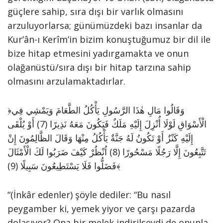
güçlere sahip, sıra dışı bir varlık olmasını
arzuluyorlarsa; günümüzdeki bazı insanlar da
Kur’ân-ı Kerîm’in bizim konuştuğumuz bir dil ile
bize hitap etmesini yadırgamakta ve onun
olağanüstü/sıra dışı bir hitap tarzına sahip
olmasını arzulamaktadırlar.
﴿وَقَالُوا مَالِ هٰذَا الرَّسُولِ يَأْكُلُ الطَّعَامَ وَيَمْشِي فِي
الْأَسْوَاقِ لَوْلَا أُنْزِلَ إِلَيْهِ مَلَكٌ فَيَكُونَ مَعَهُ نَذِيرًا (7) أَوْ يُلْقَى
إِلَيْهِ كَنْزٌ أَوْ تَكُونُ لَهُ جَنَّةٌ يَأْكُلُ مِنْهَا وَقَالَ الظَّالِمُونَ إِنْ
تَتَّبِعُونَ إِلَّا رَجُلًا مَسْحُورًا (8) اُنْظُرْ كَيْفَ ضَرَبُوا لَكَ الْأَمْثَالَ
فَضَلُّوا فَلَا يَسْتَطِيعُونَ سَبِيلًا (9)﴾
“(İnkâr edenler) şöyle dediler: “Bu nasıl
peygamber ki, yemek yiyor ve çarşı pazarda
dolaşıyor? Ona bir melek indirilseydi de onunla