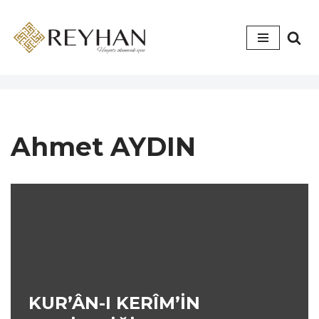
İçeriğe
geç
Ahmet AYDIN
KUR’ÂN-I KERÎM’İN