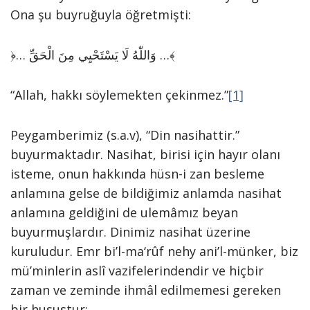
Ona şu buyruğuyla öğretmişti:
﴿… وَاللّٰهُ لَا يَسْتَحْيِي مِنَ الْحَقِّ …﴾
“Allah, hakkı söylemekten çekinmez.”
[1]
Peygamberimiz (s.a.v), “Din nasihattir.”
buyurmaktadır. Nasihat, birisi için hayır olanı
isteme, onun hakkında hüsn-i zan besleme
anlamına gelse de bildiğimiz anlamda nasihat
anlamına geldiğini de ulemâmız beyan
buyurmuşlardır. Dinimiz nasihat üzerine
kuruludur. Emr bi’l-ma‘rûf nehy ani’l-münker, biz
mü’minlerin aslî vazifelerindendir ve hiçbir
zaman ve zeminde ihmâl edilmemesi gereken
bir husustur: