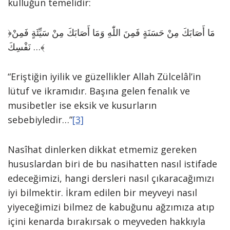
kulluğun temelidir:
﴿مَا أَصَابَكَ مِنْ حَسَنَةٍ فَمِنَ اللّٰهِ وَمَا أَصَابَكَ مِنْ سَيِّئَةٍ فَمِنْ
نَفْسِكَ …﴾
“Eriştiğin iyilik ve güzellikler Allah Zülcelâl’in
lütuf ve ikramıdır. Başına gelen fenalık ve
musibetler ise eksik ve kusurların
sebebiyledir…”
[3]
Nasîhat dinlerken dikkat etmemiz gereken
hususlardan biri de bu nasihatten nasıl istifade
edeceğimizi, hangi dersleri nasıl çıkaracağımızı
iyi bilmektir. İkram edilen bir meyveyi nasıl
yiyeceğimizi bilmez de kabuğunu ağzımıza atıp
içini kenarda bırakırsak o meyveden hakkıyla