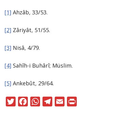
[1]
Ahzâb, 33/53.
[2]
Zâriyât, 51/55.
[3]
Nisâ, 4/79.
[4]
Sahîh-i Buhârî; Müslim.
[5]
Ankebût, 29/64.
T
F
W
T
E
Pr
w
ac
h
el
m
in
itt
e
at
e
ai
t
er
b
s
gr
l