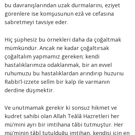
bu davranışlarından uzak durmalarını, eziyet
görenlere ise komşusunun ezâ ve cefasına
sabretmeyi tavsiye eder.
Hiç şüphesiz bu örnekleri daha da çoğaltmak
mümkündür. Ancak ne kadar çoğaltırsak
çoğaltalım yapmamız gereken; kendi
hastalıklarımıza odaklanmak, bir an evvel
ruhumuzu bu hastalıklardan arındırıp huzurıu
Rabbi’l-izzete selîm bir kalp ile varmanın
derdine düşmektir.
Ve unutmamak gerekir ki sonsuz hikmet ve
kudret sahibi olan Allah Teâlâ Hazretleri her
mü’mini ayrı bir imtihana tâbi tutmuştur. Her
mü’minin tâbî tutulduğu imtihan, kendisi için en