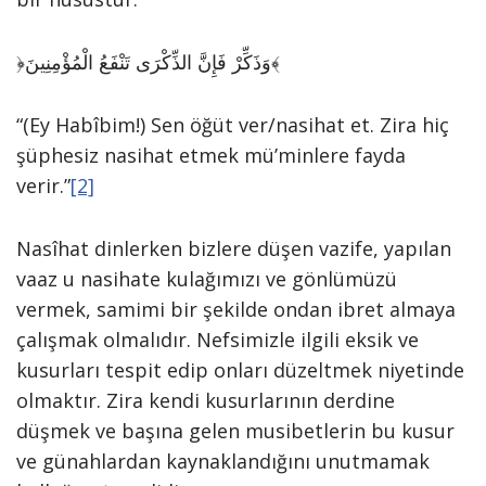
﴿وَذَكِّرْ فَإِنَّ الذِّكْرَى تَنْفَعُ الْمُؤْمِنِينَ﴾
“(Ey Habîbim!) Sen öğüt ver/nasihat et. Zira hiç
şüphesiz nasihat etmek mü’minlere fayda
verir.”
[2]
Nasîhat dinlerken bizlere düşen vazife, yapılan
vaaz u nasihate kulağımızı ve gönlümüzü
vermek, samimi bir şekilde ondan ibret almaya
çalışmak olmalıdır. Nefsimizle ilgili eksik ve
kusurları tespit edip onları düzeltmek niyetinde
olmaktır. Zira kendi kusurlarının derdine
düşmek ve başına gelen musibetlerin bu kusur
ve günahlardan kaynaklandığını unutmamak