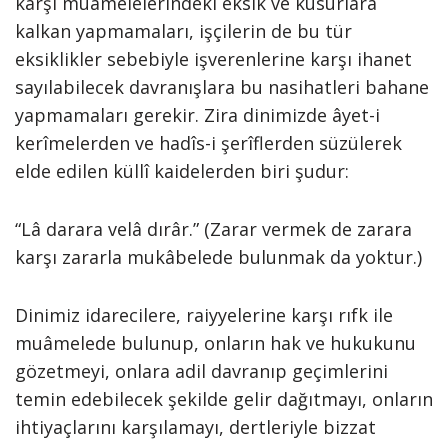
karşı muamelelerindeki eksik ve kusurlara
kalkan yapmamaları, işçilerin de bu tür
eksiklikler sebebiyle işverenlerine karşı ihanet
sayılabilecek davranışlara bu nasihatleri bahane
yapmamaları gerekir. Zira dinimizde âyet-i
kerîmelerden ve hadîs-i şerîflerden süzülerek
elde edilen küllî kaidelerden biri şudur:
“Lâ darara velâ dırâr.” (Zarar vermek de zarara
karşı zararla mukâbelede bulunmak da yoktur.)
Dinimiz idarecilere, raiyyelerine karşı rıfk ile
muâmelede bulunup, onların hak ve hukukunu
gözetmeyi, onlara adil davranıp geçimlerini
temin edebilecek şekilde gelir dağıtmayı, onların
ihtiyaçlarını karşılamayı, dertleriyle bizzat