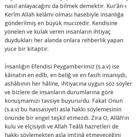
nasıl anlayacağını da bilmek demektir. Kur’ân-ı
Kerîm Allah kelâmı olması hasebiyle insanlığa
gönderilmiş en büyük mucizedir. Kendisine
yönelen ve kulak veren insanların ihtiyaç
duydukları her alanda onlara rehberlik yapan
yüce bir kitaptır.
İnsanlığın Efendisi Peygamberimiz (s.a.v) ise
kâinatın en edîb, en beliğ ve en fasih insanıydı,
ashâbının her hâline, ihtiyacına uygun söz söyler
ve bizlere de insanların durumlarına göre
konuşmamızı tavsiye buyururdu. Fakat Onun
(s.a.v) bu hassasiyeti asla hakkı söylemesinin
önünde bir engel teşkil etmezdi. Zira O, Allâh’ın
kulu ve elçisiydi ve Allah Teâlâ hazretleri de
hakkı söylemekten asla imtinâ etmeyeceğini