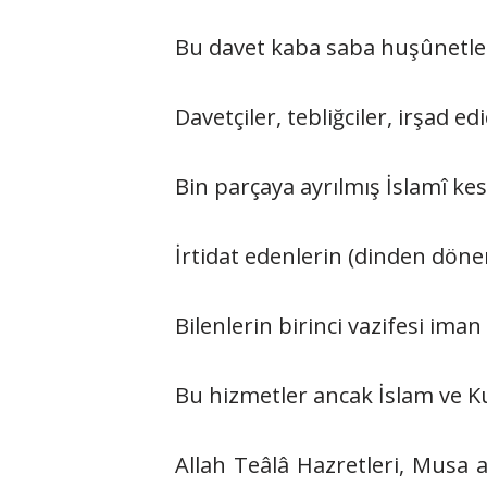
Bu davet kaba saba huşûnetle k
Davetçiler, tebliğciler, irşad ed
Bin parçaya ayrılmış İslamî ke
İrtidat edenlerin (dinden dönen
Bilenlerin birinci vazifesi ima
Bu hizmetler ancak İslam ve Kur
Allah Teâlâ Hazretleri, Musa