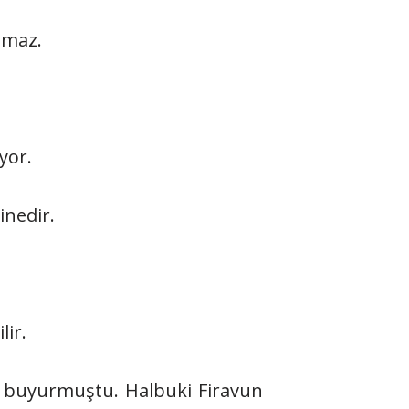
amaz.
yor.
inedir.
lir.
” buyurmuştu. Halbuki Firavun