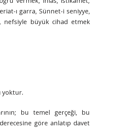
oğru vermek, ihlas, istikamet,
Şeriat-ı garra, Sünnet-i seniyye,
 nefsiyle büyük cihad etmek
ı yoktur.
ılarının; bu temel gerçeği, bu
n derecesine göre anlatıp davet