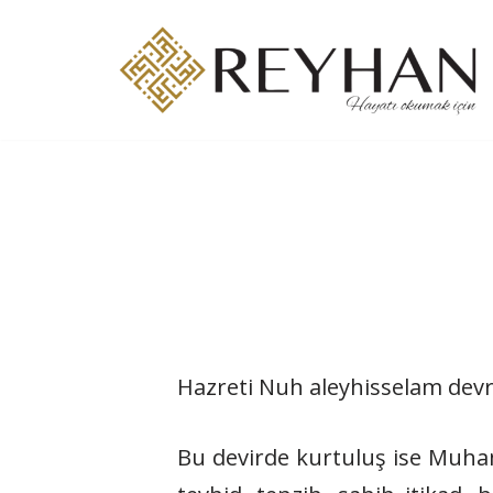
İçeriğe
geç
Hazreti Nuh aleyhisselam devr
Bu devirde kurtuluş ise Muha