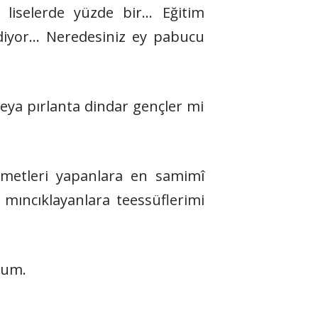
liselerde yüzde bir… Eğitim
idiyor… Neredesiniz ey pabucu
eya pırlanta dindar gençler mi
izmetleri yapanlara en samimî
mıncıklayanlara teessüflerimi
orum.