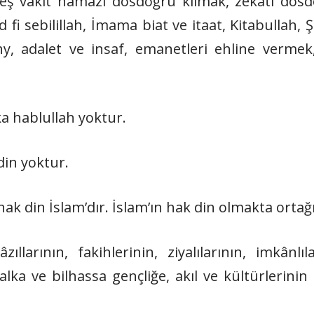
 beş vakit namazı dosdoğru kılmak, zekatı dosd
ad fi sebilillah, İmama biat ve itaat, Kitabullah, 
 adalet ve insaf, emanetleri ehline vermek,
ka hablullah yoktur.
din yoktur.
hak din İslam’dır. İslam’ın hak din olmakta ortağ
zıllarının, fakihlerinin, ziyalılarının, imkânl
alka ve bilhassa gençliğe, akıl ve kültürlerini