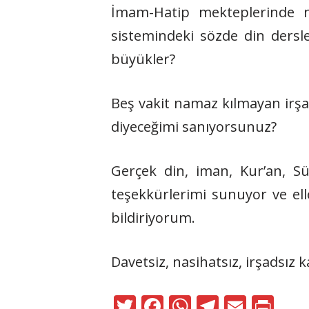
İmam-Hatip mekteplerinde n
sistemindeki sözde din dersl
büyükler?
Beş vakit namaz kılmayan irşa
diyeceğimi sanıyorsunuz?
Gerçek din, iman, Kur’an, Sü
teşekkürlerimi sunuyor ve el
bildiriyorum.
Davetsiz, nasihatsız, irşadsız k
T
F
W
T
E
Pr