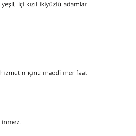
yeşil, içi kızıl ikiyüzlü adamlar
ı, hizmetin içine maddî menfaat
a inmez.