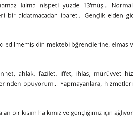
amaz kılma nispeti yüzde 13’müş… Normal 
eri bir aldatmacadan ibaret… Gençlik elden g
d edilmemiş din mektebi öğrencilerine, elmas v
nnet, ahlak, fazilet, iffet, ihlas, mürüvvet h
lerinden öpüyorum… Yapmayanlara, hizmetleri 
alan bir kısım halkımız ve gençliğimiz için ağlıy