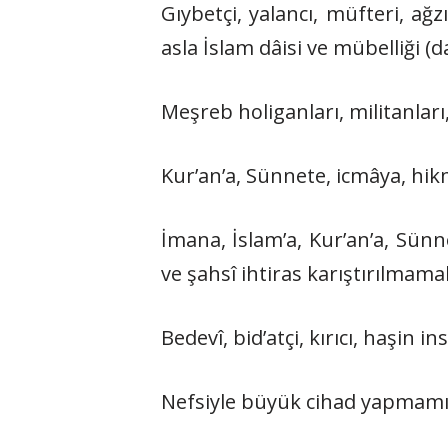
Gıybetçi, yalancı, müfteri, ağzı
asla İslam dâisi ve mübelliği (da
Meşreb holiganları, militanları
Kur’an’a, Sünnete, icmâya, hik
İmana, İslam’a, Kur’an’a, Sünn
ve şahsî ihtiras karıştırılmamal
Bedevî, bid’atçi, kırıcı, haşin in
Nefsiyle büyük cihad yapmamış 