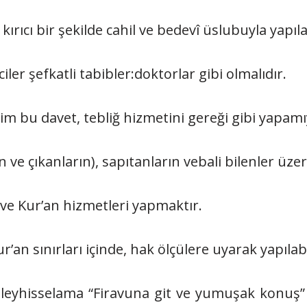
ırıcı bir şekilde cahil ve bedevî üslubuyla yapıl
iciler şefkatli tabibler:doktorlar gibi olmalıdır.
sim bu davet, tebliğ hizmetini gereği gibi yapamı
 ve çıkanların), sapıtanların vebali bilenler üzer
n ve Kur’an hizmetleri yapmaktır.
’an sınırları içinde, hak ölçülere uyarak yapılabi
 aleyhisselama “Firavuna git ve yumuşak konuş