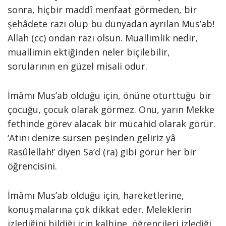
sonra, hiçbir maddî menfaat görmeden, bir
şehâdete razı olup bu dünyadan ayrılan Mus’ab!
Allah (cc) ondan razı olsun. Muallimlik nedir,
muallimin ektiğinden neler biçilebilir,
sorularının en güzel misali odur.
İmâmı Mus’ab olduğu için, önüne oturttuğu bir
çocuğu, çocuk olarak görmez. Onu, yarın Mekke
fethinde görev alacak bir mücahid olarak görür.
‘Atını denize sürsen peşinden geliriz yâ
Rasûlellah!’ diyen Sa’d (ra) gibi görür her bir
öğrencisini.
İmâmı Mus’ab olduğu için, hareketlerine,
konuşmalarına çok dikkat eder. Meleklerin
izlediğini bildiği için kalbine, öğrencileri izlediği