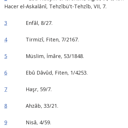
Hacer el-Askalânî, Tehzîbü’t-Tehzîb, VII, 7.
3
Enfâl, 8/27.
4
Tirmizî, Fiten, 7/2167.
5
Müslim, İmâre, 53/1848.
6
Ebû Dâvûd, Fiten, 1/4253.
7
Haşr, 59/7.
8
Ahzâb, 33/21.
9
Nisâ, 4/59.