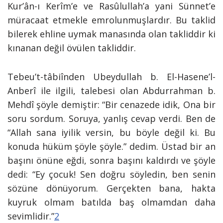
Kur’ân-ı Kerîm’e ve Rasûlullah’a yani Sünnet’e
müracaat etmekle emrolunmuşlardır. Bu taklid
bilerek ehline uymak manasında olan takliddir ki
kınanan değil övülen takliddir.
Tebeu’t-tâbiînden Ubeydullah b. El-Hasene’l-
Anberî ile ilgili, talebesi olan Abdurrahman b.
Mehdî şöyle demiştir: “Bir cenazede idik, Ona bir
soru sordum. Soruya, yanlış cevap verdi. Ben de
“Allah sana iyilik versin, bu böyle değil ki. Bu
konuda hüküm şöyle şöyle.” dedim. Üstad bir an
başını önüne eğdi, sonra başını kaldırdı ve şöyle
dedi: “Ey çocuk! Sen doğru söyledin, ben senin
sözüne dönüyorum. Gerçekten bana, hakta
kuyruk olmam batılda baş olmamdan daha
sevimlidir.”
2