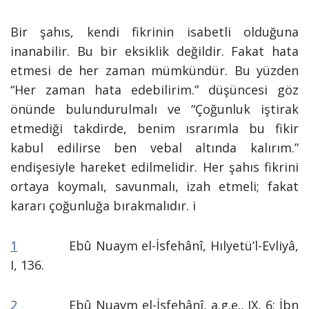
Bir şahıs, kendi fikrinin isabetli olduğuna
inanabilir. Bu bir eksiklik değildir. Fakat hata
etmesi de her zaman mümkündür. Bu yüzden
“Her zaman hata edebilirim.” düşüncesi göz
önünde bulundurulmalı ve “Çoğunluk iştirak
etmediği takdirde, benim ısrarımla bu fikir
kabul edilirse ben vebal altında kalırım.”
endişesiyle hareket edilmelidir. Her şahıs fikrini
ortaya koymalı, savunmalı, izah etmeli; fakat
kararı çoğunluğa bırakmalıdır. i
1
Ebû Nuaym el-İsfehânî, Hılyetü’l-Evliyâ,
I, 136.
2
Ebû Nuaym el-İsfehânî, a.g.e., IX, 6; İbn