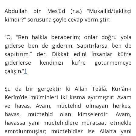
Abdullah bin Mes’ûd (r.a.) “Mukallid/taklitçi
kimdir?” sorusuna şöyle cevap vermiştir:
“O, “Ben halkla beraberim; onlar doğru yola
giderse ben de giderim. Sapıtırlarsa ben de
sapıtırım.” der. Dikkat edin! İnsanlar küfre
giderlerse kendinizi küfre götürmemeye
çalışın.”
1
Şu da bir gerçektir ki Allah Teâlâ, Kur’ân-ı
Kerîm’de mü’minleri iki kısma ayırmıştır: Avam
ve havas. Avam, müctehid olmayan herkes;
havas, müctehid olan kimselerdir. Avam,
havassa yani müctehidlere müracaat etmekle
emrolunmuşlar; müctehidler ise Allah’a yani