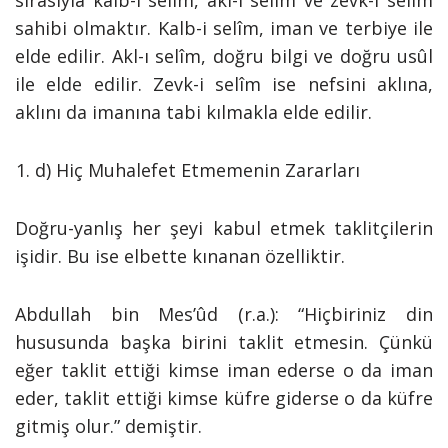
sırasıyla kalb-i selîm, akl-ı selîm ve zevk-i selîm
sahibi olmaktır. Kalb-i selîm, iman ve terbiye ile
elde edilir. Akl-ı selîm, doğru bilgi ve doğru usûl
ile elde edilir. Zevk-i selîm ise nefsini aklına,
aklını da imanına tabi kılmakla elde edilir.
d) Hiç Muhalefet Etmemenin Zararları
Doğru-yanlış her şeyi kabul etmek taklitçilerin
işidir. Bu ise elbette kınanan özelliktir.
Abdullah bin Mes’ûd (r.a.): “Hiçbiriniz din
hususunda başka birini taklit etmesin. Çünkü
eğer taklit ettiği kimse iman ederse o da iman
eder, taklit ettiği kimse küfre giderse o da küfre
gitmiş olur.” demiştir.