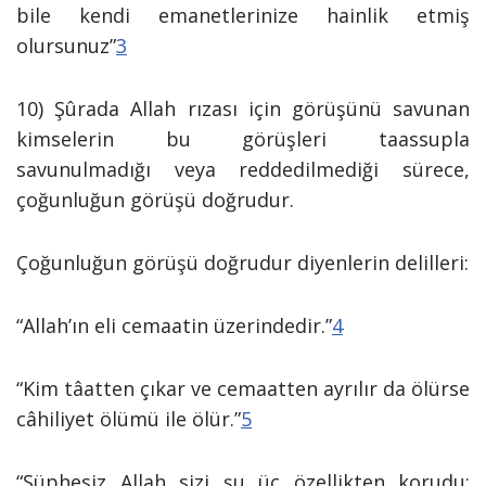
bile kendi emanetlerinize hainlik etmiş
olursunuz”
3
10) Şûrada Allah rızası için görüşünü savunan
kimselerin bu görüşleri taassupla
savunulmadığı veya reddedilmediği sürece,
çoğunluğun görüşü doğrudur.
Çoğunluğun görüşü doğrudur diyenlerin delilleri:
“Allah’ın eli cemaatin üzerindedir.”
4
“Kim tâatten çıkar ve cemaatten ayrılır da ölürse
câhiliyet ölümü ile ölür.”
5
“Şüphesiz Allah sizi şu üç özellikten korudu: