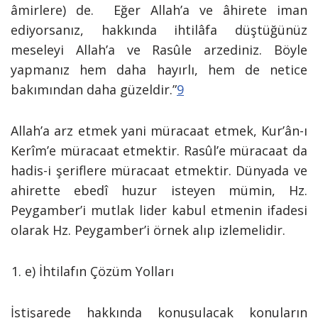
âmirlere) de. Eğer Allah’a ve âhirete iman
ediyorsanız, hakkında ihtilâfa düştüğünüz
meseleyi Allah’a ve Rasûle arzediniz. Böyle
yapmanız hem daha hayırlı, hem de netice
bakımından daha güzeldir.”
9
Allah’a arz etmek yani müracaat etmek, Kur’ân-ı
Kerîm’e müracaat etmektir. Rasûl’e müracaat da
hadis-i şeriflere müracaat etmektir. Dünyada ve
ahirette ebedî huzur isteyen mümin, Hz.
Peygamber’i mutlak lider kabul etmenin ifadesi
olarak Hz. Peygamber’i örnek alıp izlemelidir.
e) İhtilafın Çözüm Yolları
İstişarede hakkında konuşulacak konuların