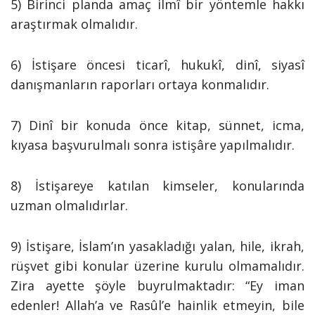
5) Birinci planda amaç ilmî bir yöntemle hakkı
araştırmak olmalıdır.
6) İstişare öncesi ticarî, hukukî, dinî, siyasî
danışmanların raporları ortaya konmalıdır.
7) Dinî bir konuda önce kitap, sünnet, icma,
kıyasa başvurulmalı sonra istişâre yapılmalıdır.
8) İstişareye katılan kimseler, konularında
uzman olmalıdırlar.
9) İstişare, İslam’ın yasakladığı yalan, hile, ikrah,
rüşvet gibi konular üzerine kurulu olmamalıdır.
Zira ayette şöyle buyrulmaktadır: “Ey iman
edenler! Allah’a ve Rasûl’e hainlik etmeyin, bile