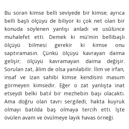
Bu soran kimse belli seviyede bir kimse; ayrıca
belli başlı ölçüyü de biliyor ki çok net olan bir
konuda söylenen yanlışı anladı ve usûlünce
muhalefet etti. Demek ki mü’min bellibaşlı
ölçüyü bilmesi gerekir ki kimse onu
saptıramasın. Çünkü ölçüyü kavrayan daima
gelişir; ölçüyü kavramayan daima değişir.
Sorulan zat, âlim de olsa yanılabilir. İlim ve irfan,
insaf ve izan sahibi kimse kendisini masum
görmeyen kimsedir. Eğer o zat yanlışta inat
etseydi belki batıl bir mezhebin başı olacaktı.
Ama doğru olan tavrı sergiledi, hakta kuyruk
olmayı batılda baş olmaya tercih etti. İşte
övülen avam ve övülmeye layık havas örneği.