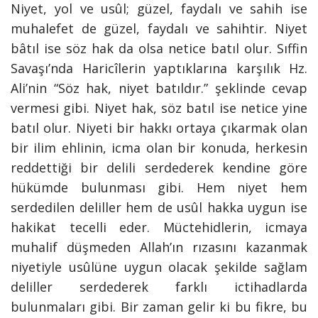
Niyet, yol ve usûl; güzel, faydalı ve sahih ise
muhalefet de güzel, faydalı ve sahihtir. Niyet
bâtıl ise söz hak da olsa netice batıl olur. Sıffin
Savaşı’nda Haricîlerin yaptıklarına karşılık Hz.
Ali’nin “Söz hak, niyet batıldır.” şeklinde cevap
vermesi gibi. Niyet hak, söz batıl ise netice yine
batıl olur. Niyeti bir hakkı ortaya çıkarmak olan
bir ilim ehlinin, icma olan bir konuda, herkesin
reddettiği bir delili serdederek kendine göre
hükümde bulunması gibi. Hem niyet hem
serdedilen deliller hem de usûl hakka uygun ise
hakikat tecelli eder. Müctehidlerin, icmaya
muhalif düşmeden Allah’ın rızasını kazanmak
niyetiyle usûlüne uygun olacak şekilde sağlam
deliller serdederek farklı ictihadlarda
bulunmaları gibi. Bir zaman gelir ki bu fikre, bu