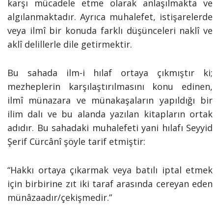
karşı mücadele etme olarak anlaşılmakta ve
algılanmaktadır. Ayrıca muhalefet, istişarelerde
veya ilmî bir konuda farklı düşünceleri naklî ve
aklî delillerle dile getirmektir.
Bu sahada ilm-i hılaf ortaya çıkmıştır ki;
mezheplerin karşılaştırılmasını konu edinen,
ilmî münazara ve münakaşaların yapıldığı bir
ilim dalı ve bu alanda yazılan kitapların ortak
adıdır. Bu sahadaki muhalefeti yani hılafı Seyyid
Şerif Cürcânî şöyle tarif etmiştir:
“Hakkı ortaya çıkarmak veya batılı iptal etmek
için birbirine zıt iki taraf arasında cereyan eden
münâzaadır/çekişmedir.”