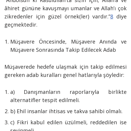
“Andolsun ki Rasûlullah’ta sizin için, Allah’a ve
âhiret gününe kavuşmayı umanlar ve Allah’ı çok
zikredenler için güzel örnek(ler) vardır.”
8
diye
geçmektedir.
Müşavere Öncesinde, Müşavere Anında ve
Müşavere Sonrasında Takip Edilecek Adab
Müşaverede hedefe ulaşmak için takip edilmesi
gereken adab kuralları genel hatlarıyla şöyledir:
a) Danışmanların raporlarıyla birlikte
alternatifler tespit edilmeli.
b) Ehil insanlar ihtisas ve takva sahibi olmalı.
c) Fikri kabul edilen üzülmeli, reddedilen ise
sevinmeli.