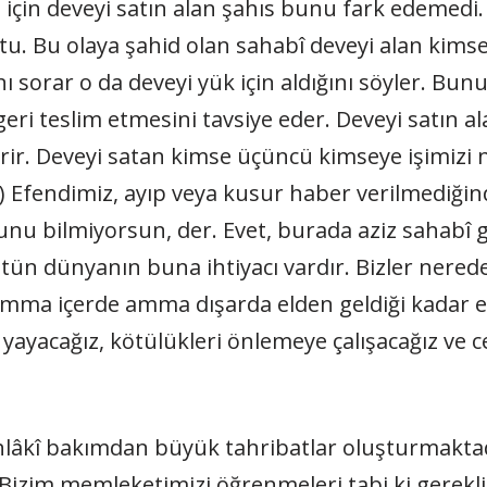
için deveyi satın alan şahıs bunu fark edemedi.
. Bu olaya şahid olan sahabî deveyi alan kimsey
ı sorar o da deveyi yük için aldığını söyler. Bu
ri teslim etmesini tavsiye eder. Deveyi satın ala
erir. Deveyi satan kimse üçüncü kimseye işimizi 
) Efendimiz, ayıp veya kusur haber verilmediğin
 bilmiyorsun, der. Evet, burada aziz sahabî güç
 Bütün dünyanın buna ihtiyacı vardır. Bizler nered
mma içerde amma dışarda elden geldiği kadar e
 yayacağız, kötülükleri önlemeye çalışacağız ve c
hlâkî bakımdan büyük tahribatlar oluşturmaktadı
r. Bizim memleketimizi öğrenmeleri tabi ki gerekli