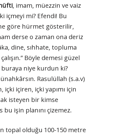
üfti
, imam, müezzin ve vaiz
ki içmeyi mi? Efendi! Bu
ine göre hürmet gösterilir,
turmam derse o zaman ona deriz
âka, dine, sıhhate, topluma
 çalışın.” Böyle demesi güzel
u buraya niye kurdun ki?
ünahkârsın. Rasulüllah (s.a.v)
içki içiren, içki yapımı için
ak isteyen bir kimse
 bu işin planını çizemez.
nin topal olduğu 100-150 metre