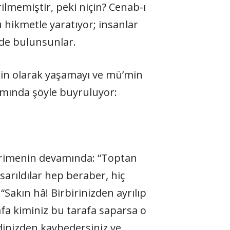
rilmemiştir, peki niçin? Cenab-ı
 hikmetle yaratıyor; insanlar
rde bulunsunlar.
min olarak yaşamayı ve mü’min
vamında şöyle buyruluyor:
 kerimenin devamında: “Toptan
 sarıldılar hep beraber, hiç
Sakın hâ! Birbirinizden ayrılıp
afa kiminiz bu tarafa saparsa o
dinizden kaybedersiniz ve