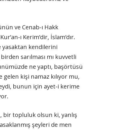
ünün ve Cenab-ı Hakk
Kur’an-ı Kerim’dir, İslam’dır.
e yasaktan kendilerini
 birden sarılması mı kuvvetli
 günümüzde ne yaptı, başörtüsü
 gelen kişi namaz kılıyor mu,
ydi, bunun için ayet-i kerime
yor.
 bir topluluk olsun ki, yanlış
yasaklanmış şeyleri de men