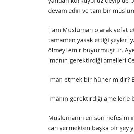
yandan korkuyoruz deyip de bir
devam edin ve tam bir müslüma
Tam Müslüman olarak vefat et
tamamen yasak ettiği şeyleri y
ölmeyi emir buyurmuştur. Ayet
imanın gerektirdiği amelleri C
İman etmek bir hüner midir? E
İmanın gerektirdiği amellerle
Müslümanın en son nefesini im
can vermekten başka bir şey y