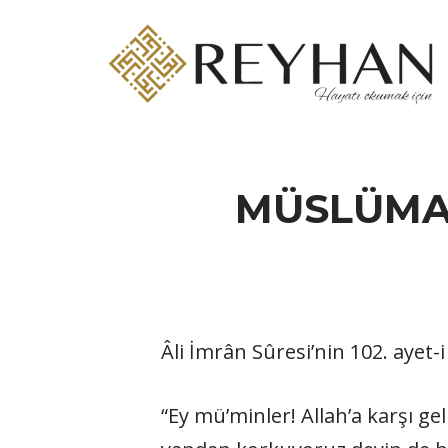
İçeriğe
geç
MÜSLÜMAN
Âli İmrân Sûresi’nin 102. ayet
“Ey mü’minler! Allah’a karşı ge