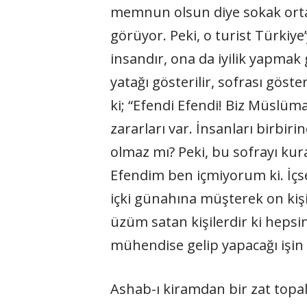
memnun olsun diye sokak ortala
görüyor. Peki, o turist Türkiye
insandır, ona da iyilik yapmak 
yatağı gösterilir, sofrası göst
ki; “Efendi Efendi! Biz Müslüm
zararları var. İnsanları birbir
olmaz mı? Peki, bu sofrayı kur
Efendim ben içmiyorum ki. İçse
içki günahına müşterek on kişiyi 
üzüm satan kişilerdir ki heps
mühendise gelip yapacağı işin
Ashab-ı kiramdan bir zat topal