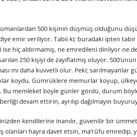
lümanlardan 500 kişinin düşmüş olduğunu düş
diye emir veriliyor. Tabii ki; buradaki ipten tabir 
i ise hiç aldırmamış, ne emredileni dinliyor ne d
arılan 250 kişiyi de zayıflatmış oluyor. 500’ünün
ması mı daha kuvvetli olur. Peki; sarılmayanlar
aklar koydu. Gümrüklere memurlar koyup, ülkeye
di. Bu memleket böyle günler gördü, durum böyle
aberliği devam ettirin, ayrılıp dağılmayın buyuru
nizden kendilerine inanılır, güvenilir bir ümmet,
 olanları hayra davet etsin, ma’rûfu emredip, 