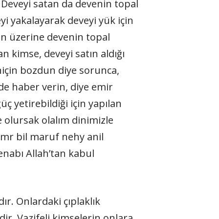
 Deveyi satan da devenin topal
i yakalayarak deveyi yük için
nun üzerine devenin topal
n kimse, deveyi satın aldığı
niçin bozdun diye sorunca,
de haber verin, diye emir
 yetirebildiği için yapılan
e olursak olalım dinimizle
mr bil maruf nehy anil
enabı Allah’tan kabul
r. Onlardaki çıplaklık
dir. Vazifeli kimselerin onlara