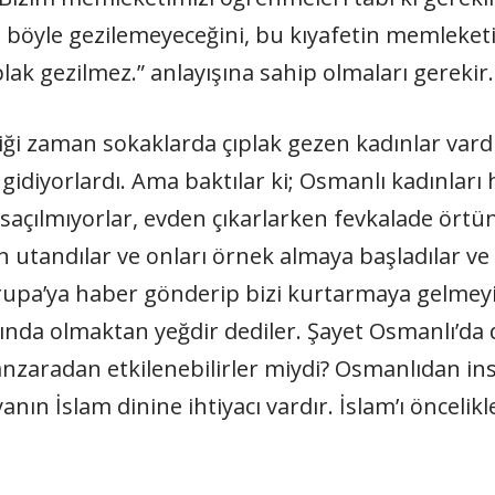
e böyle gezilemeyeceğini, bu kıyafetin memleke
lak gezilmez.” anlayışına sahip olmaları gerekir.
tiği zaman sokaklarda çıplak gezen kadınlar vardı
 gidiyorlardı. Ama baktılar ki; Osmanlı kadınları
p saçılmıyorlar, evden çıkarlarken fevkalade ört
 utandılar ve onları örnek almaya başladılar ve
rupa’ya haber gönderip bizi kurtarmaya gelmeyin, 
tında olmaktan yeğdir dediler. Şayet Osmanlı’da d
zaradan etkilenebilirler miydi? Osmanlıdan in
ın İslam dinine ihtiyacı vardır. İslam’ı öncelik