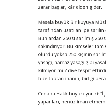
zarar başlar, kâr elden gider.
Mesela büyük Bir kuyuya Müs
tarafından uzatılan ipe sarılın 
Bunlardan 250’si sarılmış 250’s
sakındırıyor. Bu kimseler tam s
olurdu yoksa 250 kişinin sarıl
yasağı, namaz yasağı gibi yas
kılmıyor mu? diye tespit ettir
bize toptan inanın, birliği ber
Cenab-ı Hakk buyuruyor ki: “İçi
yapanları, henüz iman etmemiş