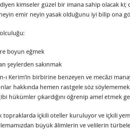
yen kimseler güzel bir imana sahip olacak ki; o
 neyin emir neyin yasak olduğunu iyi bilip ona g
olculuğu:
lere boyun eğmek
nan şeylerden sakınmak
n-ı Kerim’in birbirine benzeyen ve mecâzi manaya
lar hakkında hemen rastgele söz söylememek, 
ibi hükümler çıkardığını öğrenip amel etmek ge
 topraklarda içkili oteller kuruluyor ve içkili y
lemamızdan büyük âlimlerin ve velilerin türbeler