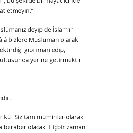
, bu şekilde bir hayat içinde
at etmeyin.”
lümanız deyip de İslam’ın
eâlâ bizlere Müslüman olarak
tirdiği gibi iman edip,
rultusunda yerine getirmektir.
dır.
ünkü “Siz tam müminler olarak
a beraber olacak. Hiçbir zaman