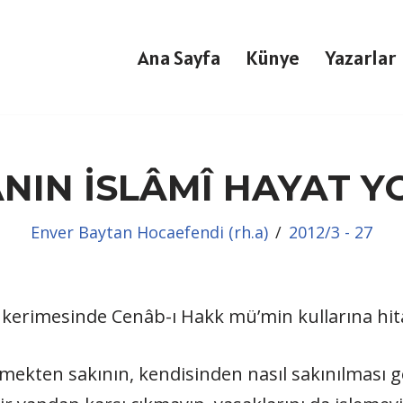
Ana Sayfa
Künye
Yazarlar
IN İSLÂMÎ HAYAT 
Enver Baytan Hocaefendi (rh.a)
2012/3 - 27
-i kerimesinde Cenâb-ı Hakk mü’min kullarına hi
lmekten sakının, kendisinden nasıl sakınılması g