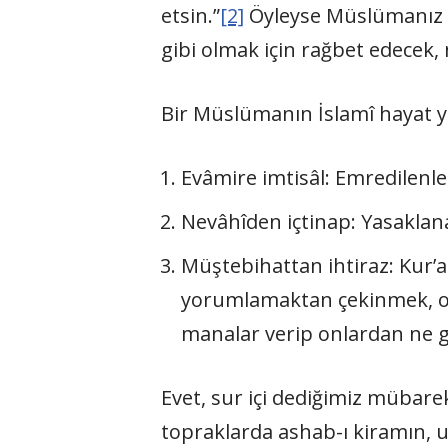
etsin.”
[2]
Öyleyse Müslümanız di
gibi olmak için rağbet edecek,
Bir Müslümanın İslamî hayat y
Evâmire imtisâl: Emredilen
Nevâhîden içtinap: Yasakla
Müştebihattan ihtiraz: Kur’a
yorumlamaktan çekinmek, on
manalar verip onlardan ne g
Evet, sur içi dediğimiz mübarek
topraklarda ashab-ı kiramın, u