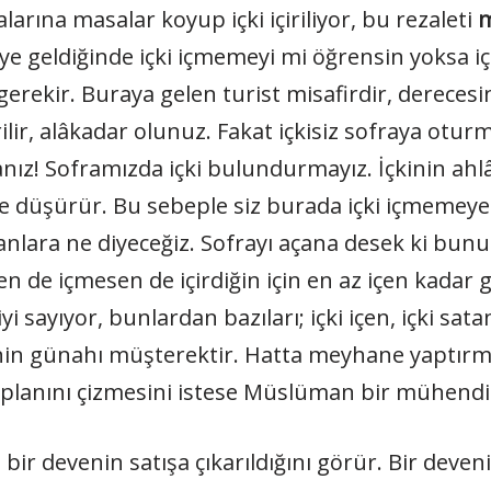
rına masalar koyup içki içiriliyor, bu rezaleti
m
’ye geldiğinde içki içmemeyi mi öğrensin yoksa iç
gerekir. Buraya gelen turist misafirdir, dereces
erilir, alâkadar olunuz. Fakat içkisiz sofraya o
anız! Soframızda içki bulundurmayız. İçkinin ahl
ine düşürür. Bu sebeple siz burada içki içmemeye
anlara ne diyeceğiz. Sofrayı açana desek ki bun
n de içmesen de içirdiğin için en az içen kadar g
sayıyor, bunlardan bazıları; içki içen, içki satan, 
inin günahı müşterektir. Hatta meyhane yaptırm
 planını çizmesini istese Müslüman bir mühendis
 bir devenin satışa çıkarıldığını görür. Bir deve