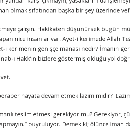
 yandan karşı çıkmayın, yasaklarını da işlemeyin
n olmak sıfatından başka bir şey üzerinde vef
meye çalışın. Hakikaten düşünürsek bugün müs
apan nice insanlar var. Ayet-i kerimede Allah T
-i kerimenin genişçe manası nedir? İmanın gerek
enab-ı Hakk’ın bizlere göstermiş olduğu yol doğ
vet.
 beraber hayata devam etmek lazım mıdır? Lazım
anlı teslim etmesi gerekiyor mu? Gerekiyor, ç
apmayın.” buyruluyor. Demek ki; ölünce iman d