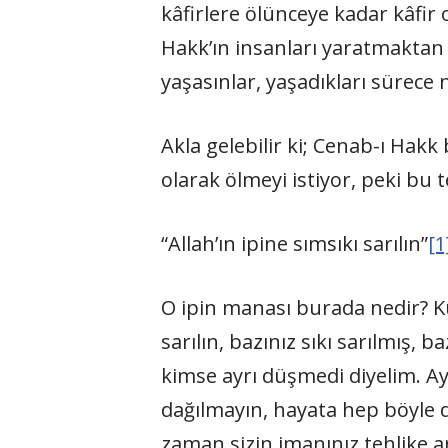
kâfirlere ölünceye kadar kâfir 
Hakk’ın insanları yaratmaktan 
yaşasınlar, yaşadıkları sürece
Akla gelebilir ki; Cenab-ı Ha
olarak ölmeyi istiyor, peki bu
“Allah’ın ipine sımsıkı sarılın”
[1
O ipin manası burada nedir? Ku
sarılın, bazınız sıkı sarılmış, 
kimse ayrı düşmedi diyelim. Aye
dağılmayın, hayata hep böyle d
zaman sizin imanınız tehlike 