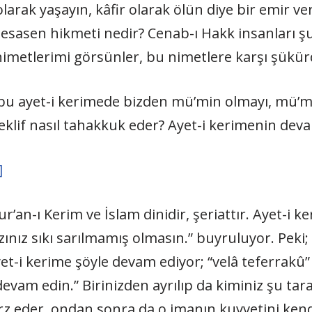
olarak yaşayın, kâfir olarak ölün diye bir emir ve
esasen hikmeti nedir? Cenab-ı Hakk insanları şu
 nimetlerimi görsünler, bu nimetlere karşı şükü
kk bu ayet-i kerimede bizden mü’min olmayı, mü’
 teklif nasıl tahakkuk eder? Ayet-i kerimenin de
]
r’an-ı Kerim ve İslam dinidir, şeriattır. Ayet-i
bazınız sıkı sarılmamış olmasın.” buyruluyor. Peki;
t-i kerime şöyle devam ediyor; “velâ teferrakû” “
evam edin.” Birinizden ayrılıp da kiminiz şu tar
arz eder, ondan sonra da o imanın kuvvetini ken