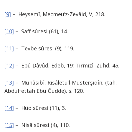
[9]
– Heysemî, Mecmeu’z-Zevâid, V, 218.
[10]
– Saff sûresi (61), 14.
[11]
– Tevbe sûresi (9), 119.
[12]
– Ebû Dâvûd, Edeb, 19; Tirmizî, Zühd, 45.
[13]
– Muhâsibî, Risâletü’l-Müsterşidîn, (tah.
Abdulfettah Ebû Ğudde), s. 120.
[14]
– Hûd sûresi (11), 3.
[15]
– Nisâ sûresi (4), 110.