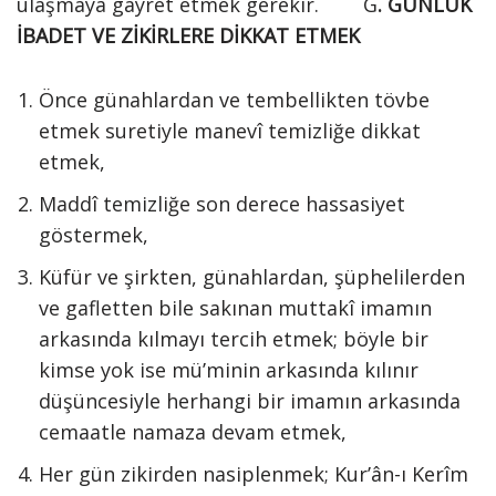
ulaşmaya gayret etmek gerekir. G
. GÜNLÜK
İBADET VE ZİKİRLERE DİKKAT ETMEK
Önce günahlardan ve tembellikten tövbe
etmek suretiyle manevî temizliğe dikkat
etmek,
Maddî temizliğe son derece hassasiyet
göstermek,
Küfür ve şirkten, günahlardan, şüphelilerden
ve gafletten bile sakınan muttakî imamın
arkasında kılmayı tercih etmek; böyle bir
kimse yok ise mü’minin arkasında kılınır
düşüncesiyle herhangi bir imamın arkasında
cemaatle namaza devam etmek,
Her gün zikirden nasiplenmek; Kur’ân-ı Kerîm