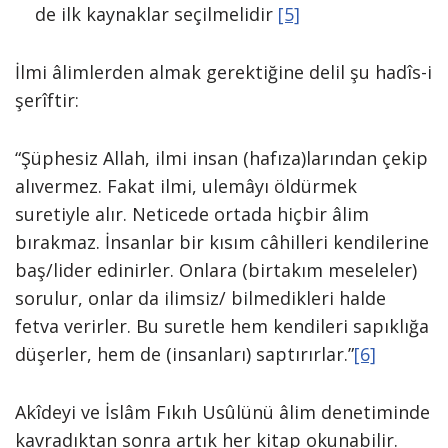
de ilk kaynaklar seçilmelidir
[5]
İlmi âlimlerden almak gerektiğine delil şu hadîs-i
şerîftir:
“Şüphesiz Allah, ilmi insan (hafıza)larından çekip
alıvermez. Fakat ilmi, ulemâyı öldürmek
suretiyle alır. Neticede ortada hiçbir âlim
bırakmaz. İnsanlar bir kısım câhilleri kendilerine
baş/lider edinirler. Onlara (birtakım meseleler)
sorulur, onlar da ilimsiz/ bilmedikleri halde
fetva verirler. Bu suretle hem kendileri sapıklığa
düşerler, hem de (insanları) saptırırlar.”
[6]
Akîdeyi ve İslâm Fıkıh Usûlünü âlim denetiminde
kavradıktan sonra artık her kitap okunabilir.