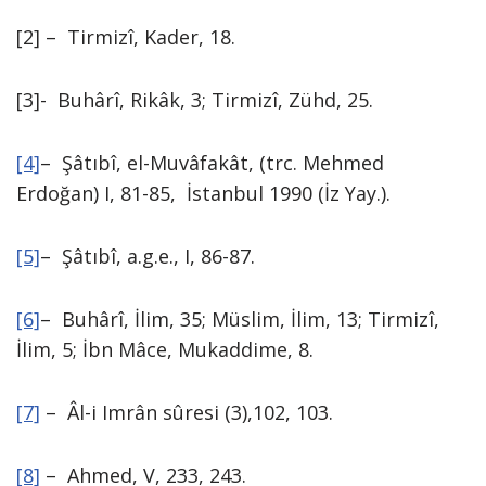
[2] – Tirmizî, Kader, 18.
[3]- Buhârî, Rikâk, 3; Tirmizî, Zühd, 25.
[4]
– Şâtıbî, el-Muvâfakât, (trc. Mehmed
Erdoğan) I, 81-85, İstanbul 1990 (İz Yay.).
[5]
– Şâtıbî, a.g.e., I, 86-87.
[6]
– Buhârî, İlim, 35; Müslim, İlim, 13; Tirmizî,
İlim, 5; İbn Mâce, Mukaddime, 8.
[7]
– Âl-i Imrân sûresi (3),102, 103.
[8]
– Ahmed, V, 233, 243.