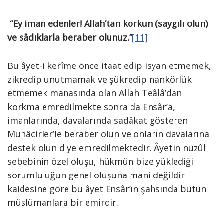
“Ey iman edenler! Allah’tan korkun (saygılı olun)
ve sâdıklarla beraber olunuz.”
[11]
Bu âyet-i kerîme önce itaat edip isyan etmemek,
zikredip unutmamak ve şükredip nankörlük
etmemek manasında olan Allah Teâlâ’dan
korkma emredilmekte sonra da Ensâr’a,
imanlarında, davalarında sadâkat gösteren
Muhâcirler’le beraber olun ve onların davalarına
destek olun diye emredilmektedir. Âyetin nüzûl
sebebinin özel oluşu, hükmün bize yüklediği
sorumluluğun genel oluşuna mani değildir
kaidesine göre bu âyet Ensâr’ın şahsında bütün
müslümanlara bir emirdir.