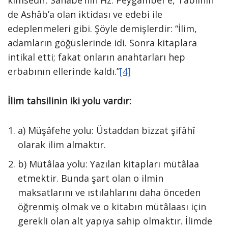
kimsedir. Sahâbe’nin Hz. Peygamber’e, Tâbiînin
de Ashâb’a olan iktidası ve edebi ile
edeplenmeleri gibi. Şöyle demişlerdir: “İlim,
adamların göğüslerinde idi. Sonra kitaplara
intikal etti; fakat onların anahtarları hep
erbabının ellerinde kaldı.”
[4]
İlim tahsilinin iki yolu vardır:
a) Müşâfehe yolu: Üstaddan bizzat şifâhî
olarak ilim almaktır.
b) Mütâlaa yolu: Yazılan kitapları mütâlaa
etmektir. Bunda şart olan o ilmin
maksatlarını ve ıstılahlarını daha önceden
öğrenmiş olmak ve o kitabın mütâlaası için
gerekli olan alt yapıya sahip olmaktır. İlimde