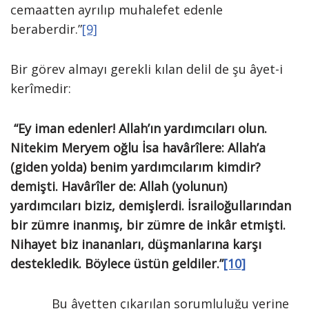
cemaatten ayrılıp muhalefet edenle
beraberdir.”
[9]
Bir görev almayı gerekli kılan delil de şu âyet-i
kerîmedir:
“Ey iman edenler! Allah’ın yardımcıları olun.
Nitekim Meryem oğlu İsa havârîlere: Allah’a
(giden yolda) benim yardımcılarım kimdir?
demişti. Havârîler de: Allah (yolunun)
yardımcıları biziz, demişlerdi. İsrailoğullarından
bir zümre inanmış, bir zümre de inkâr etmişti.
Nihayet biz inananları, düşmanlarına karşı
destekledik. Böylece üstün geldiler.”
[10]
Bu âyetten çıkarılan sorumluluğu yerine