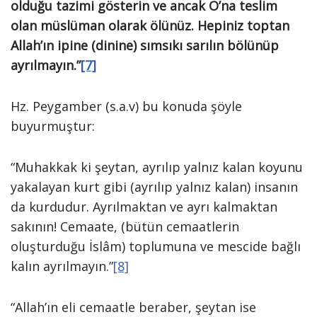
olduğu tazimi gösterin ve ancak O’na teslim
olan müslüman olarak ölünüz. Hepiniz toptan
Allah’ın ipine (dinine) sımsıkı sarılın bölünüp
ayrılmayın.”
[7]
Hz. Peygamber (s.a.v) bu konuda şöyle
buyurmuştur:
“Muhakkak ki şeytan, ayrılıp yalnız kalan koyunu
yakalayan kurt gibi (ayrılıp yalnız kalan) insanın
da kurdudur. Ayrılmaktan ve ayrı kalmaktan
sakının! Cemaate, (bütün cemaatlerin
oluşturduğu İslâm) toplumuna ve mescide bağlı
kalın ayrılmayın.”
[8]
“Allah’ın eli cemaatle beraber, şeytan ise