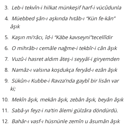
Leb-i tekvîn-i hilkat münkeşif harf-i vücûdunla
Müebbed şân-ı aşkında hıtâb-ı “Kün fe-kân”
âşık
Kaşın mi‘râcı, îd-i “Kābe kavseyni”tecellîdir
O mihrâb-ı cemâle nağme-i tekbîr-i cân âşık
Vuzû-i hasret aldım âteş-i seyyâl-i giryemden
Namâz-ı valsına koşdukça feryâd-ı ezân âşık
Sükûn-ı Kubbe-i Ravza’nda gaybî bir lisân var
ki;
Mekîn âşık, mekân âşık, zebân âşık, beyân âşık
Sabâ-yı feyz-i na‘tin âlemi gülzâra döndürdü.
Bahâr-ı vasf-ı hüsnünle zemîn u âsumân âşık