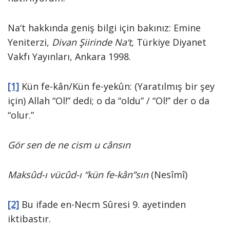
Na‘t hakkında geniş bilgi için bakınız: Emine
Yeniterzi,
Divan Şiirinde Na‘t,
Türkiye Diyanet
Vakfı Yayınları, Ankara 1998.
[1]
Kün fe-kân/Kün fe-yekûn: (Yaratılmış bir şey
için) Allah “Ol!” dedi; o da “oldu” / “Ol!” der o da
“olur.”
Gör sen de ne cism u cânsın
Maksûd-ı vücûd-ı “kün fe-kân”sın
(Nesîmî)
[2]
Bu ifade en-Necm Sûresi 9. ayetinden
iktibastır.