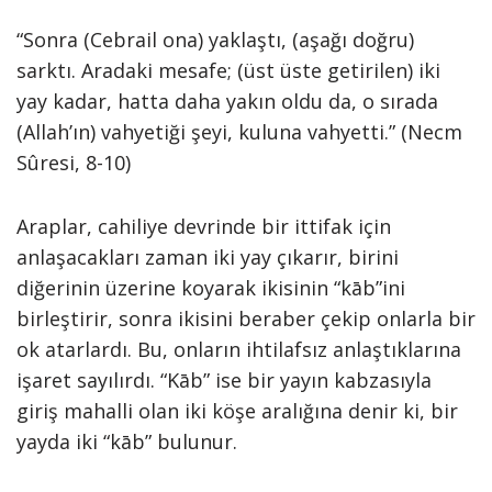
“Sonra (Cebrail ona) yaklaştı, (aşağı doğru)
sarktı. Aradaki mesafe; (üst üste getirilen) iki
yay kadar, hatta daha yakın oldu da, o sırada
(Allah’ın) vahyetiği şeyi, kuluna vahyetti.” (Necm
Sûresi, 8-10)
Araplar, cahiliye devrinde bir ittifak için
anlaşacakları zaman iki yay çıkarır, birini
diğerinin üzerine koyarak ikisinin “kāb”ini
birleştirir, sonra ikisini beraber çekip onlarla bir
ok atarlardı. Bu, onların ihtilafsız anlaştıklarına
işaret sayılırdı. “Kāb” ise bir yayın kabzasıyla
giriş mahalli olan iki köşe aralığına denir ki, bir
yayda iki “kāb” bulunur.