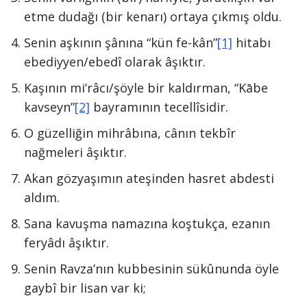
etme dudağı (bir kenarı) ortaya çıkmış oldu.
Senin aşkının şânına “kün fe-kân”
[1]
hitabı
ebediyyen/ebedî olarak âşıktır.
Kaşının mi‘râcı/şöyle bir kaldırman, “Kābe
kavseyn”
[2]
bayramının tecellîsidir.
O güzelliğin mihrâbına, cânın tekbîr
nağmeleri âşıktır.
Akan gözyaşımın ateşinden hasret abdesti
aldım.
Sana kavuşma namazına koştukça, ezanın
feryâdı âşıktır.
Senin Ravza’nın kubbesinin sükûnunda öyle
gaybî bir lisan var ki;