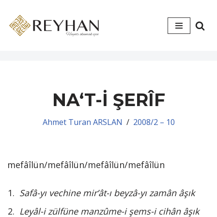
İçeriğe
geç
NA‘T-İ ŞERÎF
Ahmet Turan ARSLAN
2008/2 – 10
mefâîlün/mefâîlün/mefâîlün/mefâîlün
Safâ-yı vechine mir’ât-ı beyzâ-yı zamân âşık
Leyâl-i zülfüne manzûme-i şems-i cihân âşık