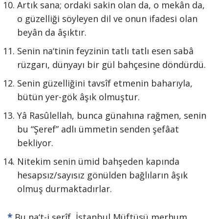
Artık sana; ordaki sakin olan da, o mekân da,
o güzelliği söyleyen dil ve onun ifadesi olan
beyân da âşıktır.
Senin na‘tinin feyzinin tatlı tatlı esen sabâ
rüzgarı, dünyayı bir gül bahçesine döndürdü.
Senin güzelliğini tavsîf etmenin baharıyla,
bütün yer-gök âşık olmuştur.
Yâ Rasûlellah, bunca günahına rağmen, senin
bu “Şeref” adlı ümmetin senden şefâat
bekliyor.
Nitekim senin ümid bahşeden kapında
hesapsız/sayısız gönülden bağlıların âşık
olmuş durmaktadırlar.
*
Bu na‘t-i şerîf, İstanbul Müftüsü merhum