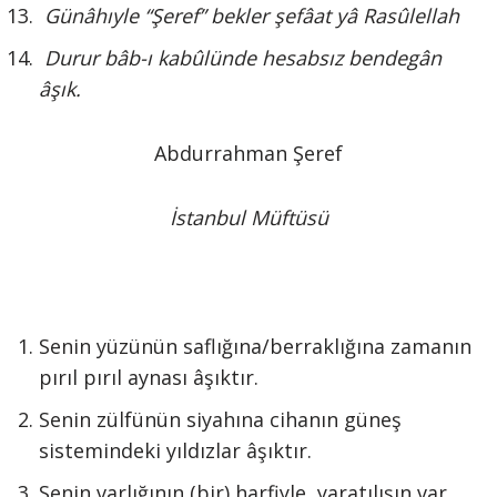
Günâhıyle “Şeref” bekler şefâat yâ Rasûlellah
Durur bâb-ı kabûlünde hesabsız bendegân
âşık.
Abdurrahman Şeref
İstanbul Müftüsü
Senin yüzünün saflığına/berraklığına zamanın
pırıl pırıl aynası âşıktır.
Senin zülfünün siyahına cihanın güneş
sistemindeki yıldızlar âşıktır.
Senin varlığının (bir) harfiyle, yaratılışın var