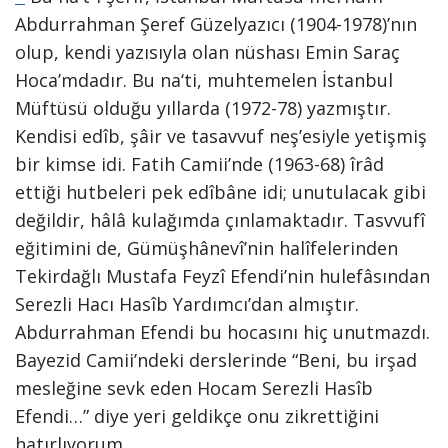
Abdurrahman Şeref Güzelyazıcı (1904-1978)’nın
olup, kendi yazısıyla olan nüshası Emin Saraç
Hoca’mdadır. Bu na‘ti, muhtemelen İstanbul
Müftüsü olduğu yıllarda (1972-78) yazmıştır.
Kendisi edîb, şâir ve tasavvuf neş’esiyle yetişmiş
bir kimse idi. Fatih Camii’nde (1963-68) îrâd
ettiği hutbeleri pek edîbâne idi; unutulacak gibi
değildir, hâlâ kulağımda çınlamaktadır. Tasvvufî
eğitimini de, Gümüşhânevî’nin halîfelerinden
Tekirdağlı Mustafa Feyzî Efendi’nin hulefâsından
Serezli Hacı Hasîb Yardımcı’dan almıştır.
Abdurrahman Efendi bu hocasını hiç unutmazdı.
Bayezid Camii’ndeki derslerinde “Beni, bu irşad
mesleğine sevk eden Hocam Serezli Hasîb
Efendi…” diye yeri geldikçe onu zikrettiğini
hatırlıyorum.