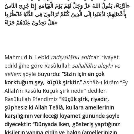
«اَلرِّيَاءُ، يَقُولُ اللهُ عَزَّ وَجَلَّ لَهُمْ يَوْمَ الْقِيَامَةِ: إِذَا جُزِيَ النَّاسُ
بِأَعْمَالِهِمْ: اذْهَبُوا إِلَى الَّذِينَ كُنْتُمْ تُرَاءُونَ فِي الدُّنْيَا فَانْظُرُوا
هَلْ تَجِدُونَ عِنْدَهُمْ جَزَاءً»
Mahmud b. Lebîd
radıyallâhu anh
’tan rivayet
edildiğine göre Rasûlullah
sallallâhu aleyhi ve
sellem
şöyle buyurdu:
“Sizin için en çok
korktuğum şey, küçük şirktir.”
Ashâb-ı kirâm “Ey
Allah’ın Rasûlü Küçük şirk nedir” dediler.
Rasûlullah Efendimiz
“Küçük şirk, riyadır,
şüphesiz ki Allah Teâlâ, kullara amellerinin
karşılığının verileceği kıyamet gününde şöyle
diyecektir: “Dünyada iken, gösteriş yaptığınız
kişilerin yanına gidin ve bakın (amellerinizin