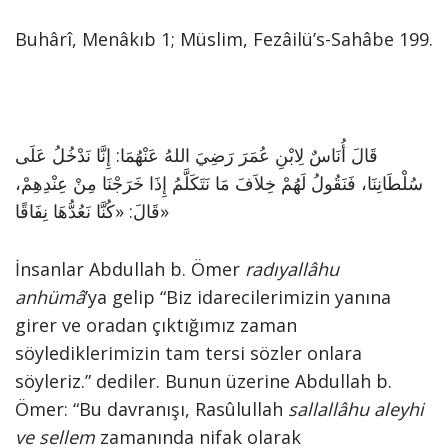
Buhârî, Menâkıb 1; Müslim, Fezâilü’s-Sahâbe 199.
قَالَ أُنَاسٌ لِابْنِ عُمَرَ رَضِيَ اللهُ عَنْهُمَا: إِنَّا نَدْخُلُ عَلَى
سُلْطَانِنَا، فَنَقُولُ لَهُمْ خِلاَفَ مَا نَتَكَلَّمُ إِذَا خَرَجْنَا مِنْ عِنْدِهِمْ،
قَالَ: «كُنَّا نَعُدُّهَا نِفَاقًا»
İnsanlar Abdullah b. Ömer
radıyallâhu
anhümâ
’ya gelip “Biz idarecilerimizin yanına
girer ve oradan çıktığımız zaman
söylediklerimizin tam tersi sözler onlara
söyleriz.” dediler. Bunun üzerine Abdullah b.
Ömer: “Bu davranışı, Rasûlullah
sallallâhu aleyhi
ve sellem
zamanında nifak olarak