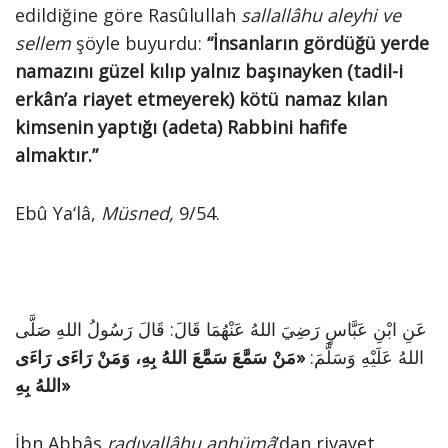
edildiğine göre Rasûlullah
sallallâhu aleyhi ve
sellem
şöyle buyurdu:
“İnsanların gördüğü yerde
namazını güzel kılıp yalnız başınayken (tadil-i
erkân’a riayet etmeyerek) kötü namaz kılan
kimsenin yaptığı (adeta) Rabbini hafife
almaktır.”
Ebû Ya‘lâ,
Müsned,
9/54.
عَنِ ابْنِ عَبَّاسٍ رَضِيَ اللهُ عَنْهُمَا قَالَ: قَالَ رَسُولُ اللهِ صَلَّى
اللهُ عَلَيْهِ وَسَلَّمَ:
«مَنْ سَمَّعَ سَمَّعَ اللهُ بِهِ، وَمَنْ رَاءَى رَاءَى
اللهُ بِهِ»
İbn Abbâs
radıyallâhu anhümâ
’dan rivayet