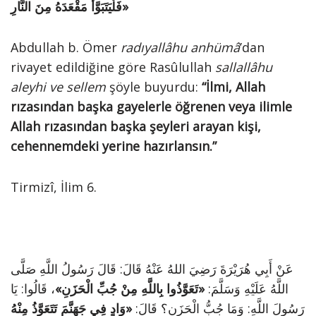
فَلْيَتَبَوَّأْ مَقْعَدَهُ مِنَ النَّارِ»
Abdullah b. Ömer
radıyallâhu anhümâ
’dan
rivayet edildiğine göre Rasûlullah
sallallâhu
aleyhi ve sellem
şöyle buyurdu:
“İlmi, Allah
rızasından başka gayelerle öğrenen veya ilimle
Allah rızasından başka şeyleri arayan kişi,
cehennemdeki yerine hazırlansın.”
Tirmizî, İlim 6.
عَنْ أَبِي هُرَيْرَةَ رَضِيَ اللهُ عَنْهُ قَالَ: قَالَ رَسُولُ اللَّهِ صَلَّى
اللَّهُ عَلَيْهِ وَسَلَّمَ:
«تَعَوَّذُوا بِاللَّهِ مِنْ جُبِّ ال
حَزَنِ»
، قَالُوا: يَا
رَسُولَ اللَّهِ: وَمَا جُبُّ الْحَزَنِ؟ قَالَ:
«وَادٍ فِي جَهَنَّمَ تَتَعَوَّذُ مِنْهُ