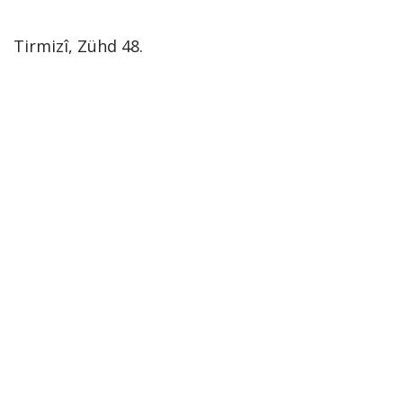
Tirmizî, Zühd 48.