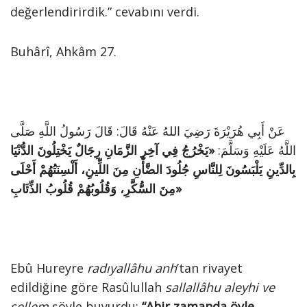
değerlendirirdik.” cevabını verdi.
Buhârî, Ahkâm 27.
عَنْ أَبِي هُرَيْرَةَ رَضِيَ اللهُ عَنْهُ قَالَ: قَالَ رَسُولُ اللَّهِ صَلَّى
اللَّهُ عَلَيْهِ وَسَلَّمَ:
«يَخْرُجُ فِي آخِرِ الزَّمَانِ رِجَالٌ يَخْتِلُونَ الدُّنْيَا
بِالدِّينِ يَلْبَسُونَ لِلنَّاسِ جُلُودَ الضَّأْنِ مِنَ اللِّينِ، أَلْسِنَتُهُمْ أَحْلَى
مِنَ السُّكَّرِ، وَقُلُوبُهُمْ قُلُوبُ الذِّئَابِ»
Ebû Hureyre
radıyallâhu anh
’tan rivayet
edildiğine göre Rasûlullah
sallallâhu aleyhi ve
sellem
şöyle buyurdu:
“Ahir zamanda öyle