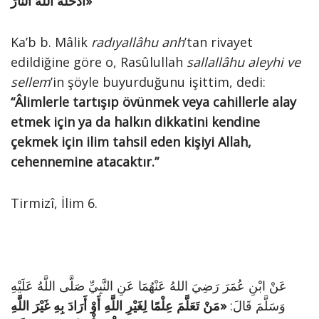
أَدْخَلَهُ اللَّهُ النَّارَ»
Ka’b b. Mâlik
radıyallâhu anh
’tan rivayet
edildiğine göre o, Rasûlullah
sallallâhu aleyhi ve
sellem
’in şöyle buyurduğunu işittim, dedi:
“Âlimlerle tartışıp övünmek veya cahillerle alay
etmek için ya da halkın dikkatini kendine
çekmek için ilim tahsil eden kişiyi Allah,
cehennemine atacaktır.”
Tirmizî, İlim 6.
عَنْ ابْنِ عُمَرَ رَضِيَ اللهُ عَنْهُمَا عَنِ النَّبِيِّ صَلَّى اللَّهُ عَلَيْهِ
وَسَلَّمَ قَالَ:
«مَنْ تَعَلَّمَ عِلْمًا لِغَيْرِ اللَّهِ أَوْ أَرَادَ بِهِ غَيْرَ اللَّهِ