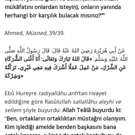
mükâfatını onlardan isteyin), onların yanında
herhangi bir karşılık bulacak mısınız?””
Ahmed,
Müsned,
39/39.
عَنْ أَبِي هُرَيْرَةَ رَضِيَ اللهُ عَنْهُ قَالَ: قَالَ رَسُولُ اللَّهِ صَلَّى
اللَّهُ عَلَيْهِ وَسَلَّمَ:
«قَالَ اللهُ تَبَارَكَ وَتَعَالَى: أَنَا أَغْنَى الشُّرَكَاءِ
عَنِ الشِّرْكِ، مَنْ عَمِلَ عَمَلًا أَشْرَكَ فِيهِ مَعِي غَيْرِي، تَرَكْتُهُ
وَشِرْكَهُ»
Ebû Hureyre
radıyallâhu anh
’tan rivayet
edildiğine göre Rasûlullah
sallallâhu aleyhi ve
sellem
şöyle buyurdu:
Allah Teâlâ buyurdu ki:
“
Ben, ortakların ortaklıktan müstağni olanıyım.
Kim işlediği amelde benden başkasını bana