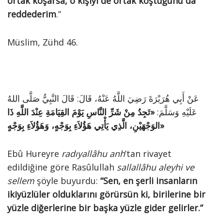
ortak koşarsa, o kişiyi de ortak koştuğunu da
reddederim
.”
Müslim, Zühd 46.
عَنْ أَبِي هُرَيْرَةَ رَضِيَ اللَّهُ عَنْهُ، قَالَ: قَالَ النَّبِيُّ صَلَّى اللهُ
عَلَيْهِ وَسَلَّمَ:
«تَجِدُ مِنْ شَرِّ النَّاسِ يَوْمَ القِيَامَةِ عِنْدَ اللَّهِ ذَا
الوَجْهَيْنِ، الَّذِي يَأْتِي هَؤُلاَءِ بِوَجْهٍ، وَهَؤُلاَءِ بِوَجْهٍ»
Ebû Hureyre
radıyallâhu anh
’tan rivayet
edildiğine göre Rasûlullah
sallallâhu aleyhi ve
sellem
şöyle buyurdu:
“
Sen, en şerli insanların
ikiyüzlüler olduklarını görürsün ki, birilerine bir
yüzle diğerlerine bir başka yüzle gider gelirler.”