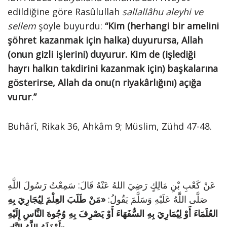
edildiğine göre Rasûlullah
sallallâhu aleyhi ve
sellem
şöyle buyurdu:
“Kim (herhangi bir amelini
şöhret kazanmak için halka) duyurursa, Allah
(onun gizli işlerini) duyurur. Kim de (işlediği
hayrı halkın takdirini kazanmak için) başkalarına
gösterirse, Allah da onu(n riyakârlığını) açığa
vurur
.
”
Buhârî, Rikak 36, Ahkâm 9; Müslim, Zühd 47-48.
عَنْ كَعْبِ بْنِ مَالِكٍ رَضِيَ اللهُ عَنْهُ قَالَ: سَمِعْتُ رَسُولَ اللَّهِ
صَلَّى اللَّهُ عَلَيْهِ وَسَلَّمَ يَقُولُ:
«مَنْ طَلَبَ العِلْمَ لِيُجَارِيَ بِهِ
العُلَمَاءَ أَوْ لِيُمَارِيَ بِهِ السُّفَهَاءَ أَوْ يَصْرِفَ بِهِ وُجُوهَ النَّاسِ إِلَيْهِ