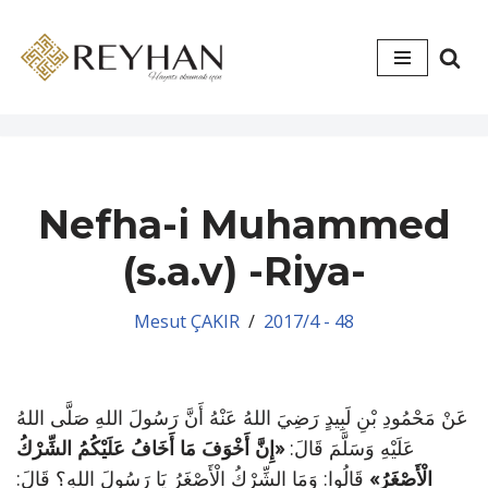
İçeriğe
geç
Nefha-i Muhammed
(s.a.v) -Riya-
Mesut ÇAKIR
2017/4 - 48
عَنْ مَحْمُودِ بْنِ لَبِيدٍ رَضِيَ اللهُ عَنْهُ أَنَّ رَسُولَ اللهِ صَلَّى اللهُ
عَلَيْهِ وَسَلَّمَ قَالَ:
«إِنَّ أَخْوَفَ مَا أَخَافُ عَلَيْكُمُ الشِّرْكُ
الْأَصْغَرُ»
قَالُوا: وَمَا الشِّرْكُ الْأَصْغَرُ يَا رَسُولَ اللهِ؟ قَالَ: