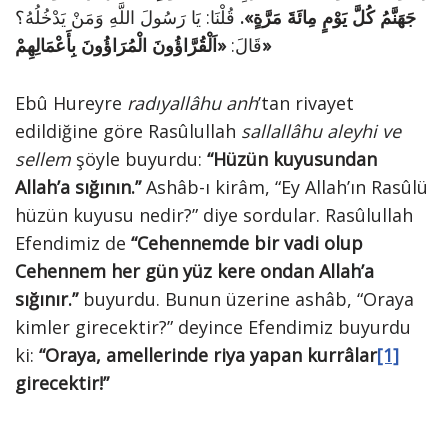
جَهَنَّمُ كُلَّ يَوْمٍ مِائَةَ مَرَّةٍ».
قُلْنَا: يَا رَسُولَ اللَّهِ وَمَنْ يَدْخُلُهُ؟
«اَلْقُرَّاؤُونَ الْمُرَاؤُونَ بِأَعْمَالِهِمْ»
قَالَ:
Ebû Hureyre
radıyallâhu anh
’tan rivayet
edildiğine göre Rasûlullah
sallallâhu aleyhi ve
sellem
şöyle buyurdu:
“Hüzün kuyusundan
Allah’a sığının.”
Ashâb-ı kirâm, “Ey Allah’ın Rasûlü
hüzün kuyusu nedir?” diye sordular. Rasûlullah
Efendimiz de
“Cehennemde bir vadi olup
Cehennem her gün yüz kere ondan Allah’a
sığınır.”
buyurdu. Bunun üzerine ashâb, “Oraya
kimler girecektir?” deyince Efendimiz buyurdu
ki:
“Oraya, amellerinde riya yapan kurrâlar
[1]
girecektir!”