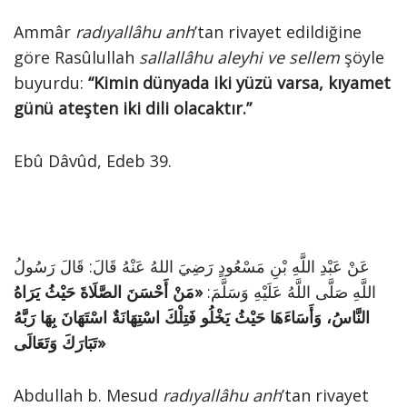
Ammâr
radıyallâhu anh
’tan rivayet edildiğine
göre Rasûlullah
sallallâhu aleyhi ve sellem
şöyle
buyurdu:
“Kimin dünyada iki yüzü varsa, kıyamet
günü ateşten iki dili olacaktır.”
Ebû Dâvûd, Edeb 39.
عَنْ عَبْدِ اللَّهِ بْنِ مَسْعُودٍ رَضِيَ اللهُ عَنْهُ قَالَ: قَالَ رَسُولُ
اللَّهِ صَلَّى اللَّهُ عَلَيْهِ وَسَلَّمَ:
«مَنْ أَحْسَنَ الصَّلَاةَ حَيْثُ يَرَاهُ
النَّاسُ، وَأَسَاءَهَا حَيْثُ يَخْلُو فَتِلْكَ اسْتِهَانَةٌ اسْتَهَانَ بِهَا رَبَّهُ
تَبَارَكَ وَتَعَالَى»
Abdullah b. Mesud
radıyallâhu anh
’tan rivayet