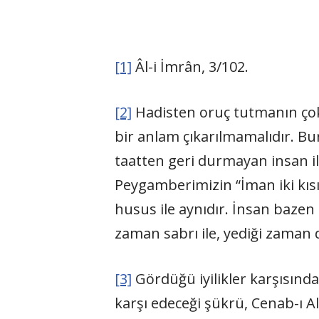
[1]
Âl-i İmrân, 3/102.
[2]
Hadisten oruç tutmanın çok 
bir anlam çıkarılmamalıdır. Bu
taatten geri durmayan insan ile
Peygamberimizin “İman iki kısı
husus ile aynıdır. İnsan bazen
zaman sabrı ile, yediği zaman 
[3]
Gördüğü iyilikler karşısınd
karşı edeceği şükrü, Cenab-ı A