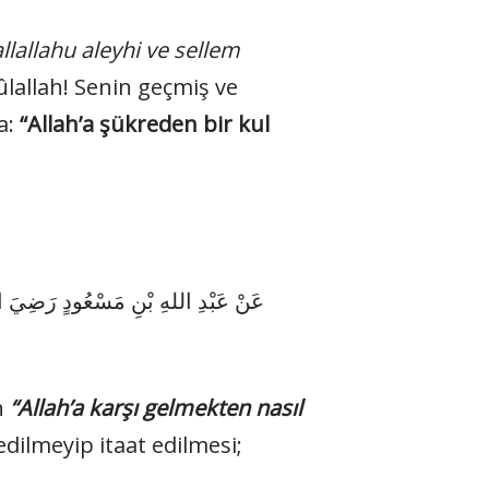
llallahu aleyhi ve sellem
ûlallah! Senin geçmiş ve
a:
“Allah’a şükreden bir kul
عَنْ عَبْدِ اللهِ بْنِ مَسْعُودٍ رَضِيَ ا
n
“Allah’a karşı gelmekten nasıl
 edilmeyip itaat edilmesi;