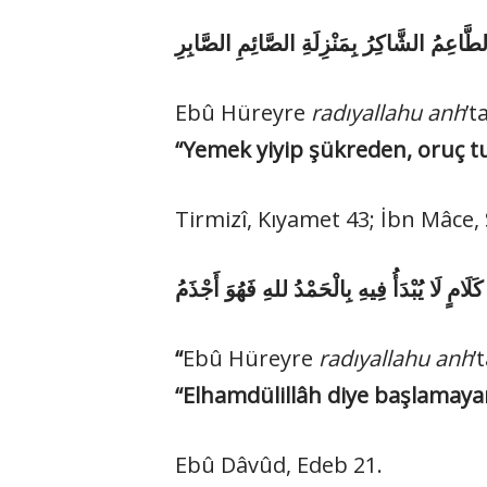
Ebû Hüreyre
radıyallahu anh
’t
“Yemek yiyip şükreden, oruç tu
Tirmizî, Kıyamet 43; İbn Mâce,
“
Ebû Hüreyre
radıyallahu anh
’
“Elhamdülillâh diye başlamaya
Ebû Dâvûd, Edeb 21.