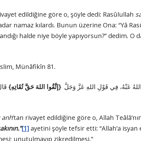
ivayet edildiğine göre o, şöyle dedi: Rasûlullah
sa
 kadar namaz kılardı. Bunun üzerine Ona: “Yâ Ras
andığı halde niye böyle yapıyorsun?” dedim. O d
üslim, Münâfikîn 81.
للهُ عَنْهُ، فِي قَوْلِ اللهِ عَزَّ وَجَلَّ
{إتَّقُوا اللهَ حَقَّ تُقَاتِهِ}
قَالَ
u anh
’tan rivayet edildiğine göre o, Allah Teâlâ’nı
akının.”
[1]
ayetini şöyle tefsir etti: “Allah’a isyan
esi; unutulmayıp zikredilmesi.”