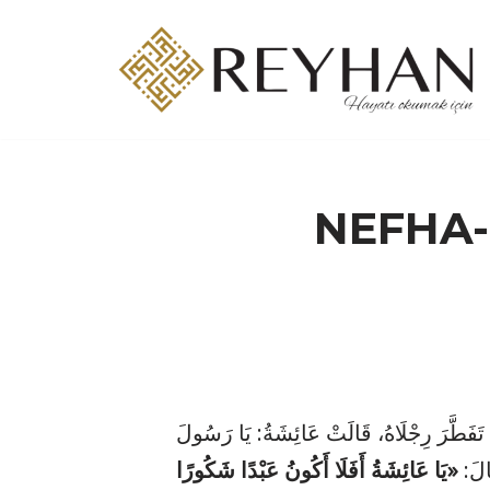
İçeriğe
geç
NEFHA-
َفَطَّرَ رِجْلَاهُ، قَالَتْ عَائِشَةُ: يَا رَسُولَ
قَالَ