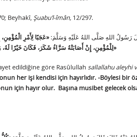
70; Beyhakî,
Şuabu’l-îmân,
12/297.
لَ رَسُولُ اللهِ صَلَّى اللهُ عَلَيْهِ وَسَلَّمَ
عَجَبًا لِأَمْرِ الْمُؤْمِنِ، إِن
لِلْمُؤْمِنِ، إِنْ أَصَابَتْهُ سَرَّاءُ شَكَرَ، فَكَانَ خَيْرًا لَهُ، وَإِنْ أَصَابَتْهُ ضَرَّاءُ صَبَرَ، فَكَانَ خَيْرًا لَهُ»
vayet edildiğine göre Rasûlullah
sallallahu aleyhi 
nun her işi kendisi için hayırlıdır. -Böylesi bir 
nun için hayır olur. Başına musibet gelecek ols