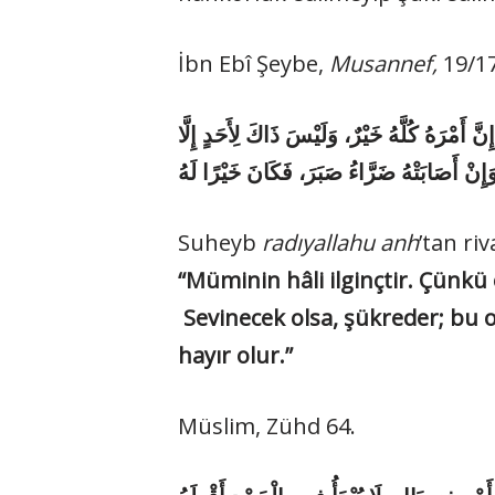
İbn Ebî Şeybe,
Musannef,
19/1
«َّ أَمْرَهُ كُلَّهُ خَيْرٌ، وَلَيْسَ ذَاكَ لِأَحَدٍ إِلَّا
Suheyb
radıyallahu anh
’tan ri
“Müminin hâli ilginçtir. Çünkü o
Sevinecek olsa, şükreder; bu o
hayır olur.”
Müslim, Zühd 64.