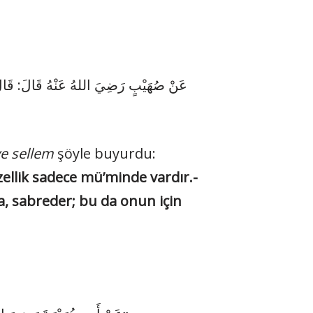
عَنْ صُهَيْبٍ رَضِيَ اللهُ عَنْهُ قَالَ: قَا:
ve sellem
şöyle buyurdu:
özellik sadece mü’minde vardır.-
a, sabreder; bu da onun için