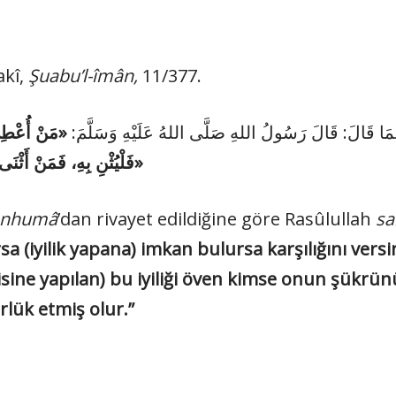
akî,
Şuabu’l-îmân,
11/377.
هُمَا قَالَ: قَالَ رَسُولُ اللهِ صَلَّى اللهُ عَلَيْهِ وَسَلَّمَ
مَنْ أُعْطِيَ 
فَلْيُثْنِ بِهِ، فَمَنْ أَثْنَ
»
 anhumâ
’dan rivayet edildiğine göre Rasûlullah
sa
lırsa (iyilik yapana) imkan bulursa karşılığını ve
disine yapılan) bu iyili­ği öven kimse onun şükrün
rlük etmiş olur.”