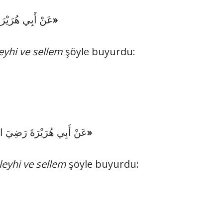
«اَلطَّاعِمُ الشَّاكِرُ بِمَنْزِلَةِ الصَّائِمِ الصَّابِرِ»
عَنْ أَبِي هُرَيْرَ:
leyhi ve sellem
şöyle buyurdu:
«كُلُّ كَلَامٍ لَا يُبْدَأُ فِيهِ بِالْحَمْدُ للهِ فَهُوَ أَجْذَمُ»
عَنْ أَبِي هُرَيْرَةَ رَضِيَ ا:
aleyhi ve sellem
şöyle buyurdu: