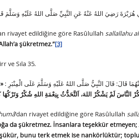
ي هُرَيْرَةَ رَضِيَ اللهُ عَنْهُ عَنِ النَّبِيِّ صَلَّى اللهُ عَلَيْهِ وَسَلَّمَ 
tan rivayet edildiğine göre Rasûlullah
sallallahu a
Allah’a şükretmez.”
[3]
r ve Sıla 35.
ْهُمَا قَالَ: قَالَ النَّبِيُّ صَلَّى اللهُ عَلَيْهِ وَسَلَّمَ عَلَى الْمِنْبَرِ
م،
nhumâ
’dan rivayet edildiğine göre Rasûlullah
sall
oğa da şükretmez.
İnsanlara teşekkür etmeyen; 
şükür, bunu terk etmek ise nankörlüktür; toplul