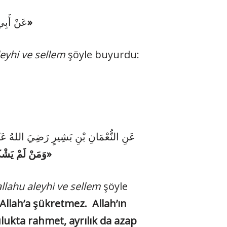
«لَا يَشْكُرُ اللهَ مَنْ لَا يَشْكُرُ النَّاسَ»
عَنْ أَبِ:
leyhi ve sellem
şöyle buyurdu:
عَنِ النُّعْمَانِ بْنِ بَشِيرٍ رَضِيَ اللهُ عَن :
وَمَنْ لَمْ يَشْكُرْ النَّاسَ لَمْ يَشْكُرْ اللهَ، اَلتَّحَدُّثُ بِنِعْمَةِ اللهِ شُكْرٌ وَتَرْكُهَا كُفْرٌ، وَالْجَمَاعَةُ رَحْمَةٌ وَالْفُرْقَةُ عَذَابٌ»
allahu aleyhi ve sellem
şöyle
Allah’a şükretmez.
Allah’ın
ukta rahmet, ayrılık da azap