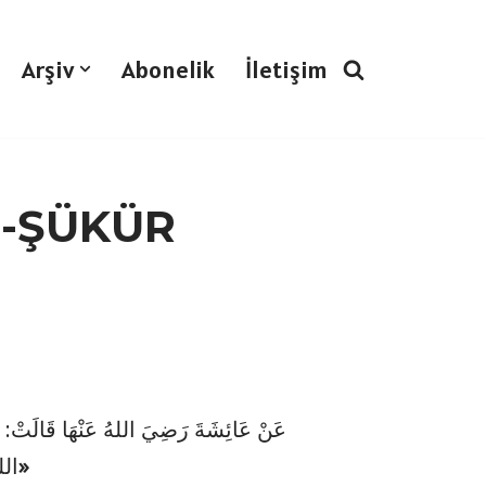
Arşiv
Abonelik
İletişim
 -ŞÜKÜR
عَنْ عَائِشَةَ رَضِيَ اللهُ عَنْهَا قَالَتْ: كَ
«يَا عَائِشَةُ أَفَلَا أَكُونُ عَبْدًا شَكُورًا»
الل: