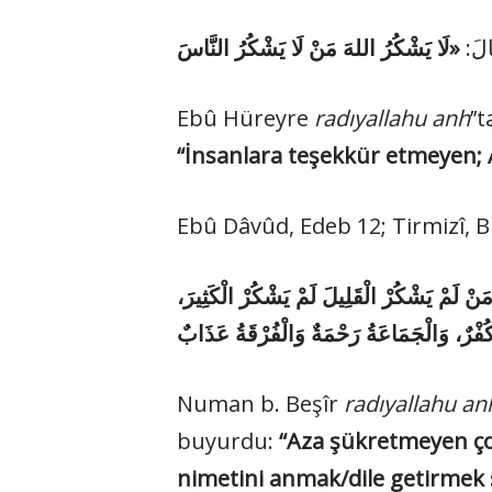
قَالَ
Ebû Hüreyre
radıyallahu anh
’’
“İnsanlara teşekkür etmeyen; 
Ebû Dâvûd, Edeb 12; Tirmizî, Bir
«َنْ لَمْ يَشْكُرْ الْقَلِيلَ لَمْ يَشْكُرْ الْكَثِيرَ
Numan b. Beşîr
radıyallahu a
buyurdu:
“Aza şükretmeyen ç
nimetini anmak/dile getirmek 