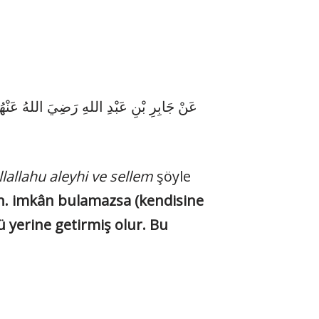
عَنْ جَابِرِ بْنِ عَبْدِ اللهِ رَضِيَ اللهُ عَنْ:
llallahu aleyhi ve sellem
şöyle
rsin. imkân bulamazsa (kendisine
ü yerine getirmiş olur. Bu