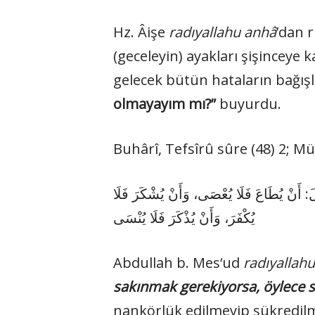
Hz. Âişe
radıyallahu anhâ
’dan r
(geceleyin) ayakları şişinceye
gelecek bütün hataların bağışl
olmayayım mı?”
buyurdu.
Buhârî, Tefsîrû sûre (48) 2; M
: أَنْ يُطَاعَ فَلَا يُعْصَى، وَأَنْ يُشْكَرَ فَلَا
يُكْفَرَ، وَأَنْ يُذْكَرَ فَلَا يُنْسَى
Abdullah b. Mes‘ud
radıyallah
sakınmak gerekiyorsa, öylece s
nankörlük edilmeyip şükredilm