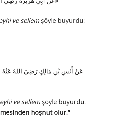
«كُلُّ أَمْرٍ ذِي بَالٍ، لَا يُبْدَأُ فِيهِ بِالْحَمْدِ أَقْطَعُ»
عَنْ أَبِي هُرَيْرَةَ رَضِيَ ا:
leyhi ve sellem
şöyle buyurdu:
عَنْ أَنَسِ بْنِ مَالِكٍ رَضِيَ اللهُ عَنْهُ :
leyhi ve sellem
şöyle buyurdu:
etmesinden hoşnut olur.”