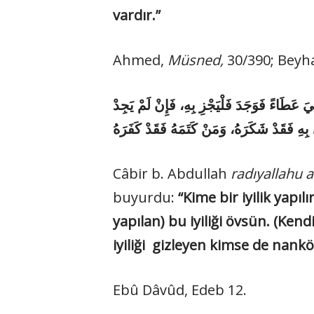
vardır.”
Ahmed,
Müsned,
30/390; Beyh
«عَطَاءً فَوَجَدَ فَلْيَجْزِ بِهِ، فَإِنْ لَمْ يَجِدْ
ى بِهِ فَقَدْ شَكَرَهُ، وَمَنْ كَتَمَهُ فَقَدْ كَفَرَهُ
Câbir b. Abdullah
radıyallahu
buyurdu:
“Kime bir iyilik yapı
yapılan) bu iyiliği övsün. (Ken
iyiliği gizleyen kimse de nankö
Ebû Dâvûd, Edeb 12.