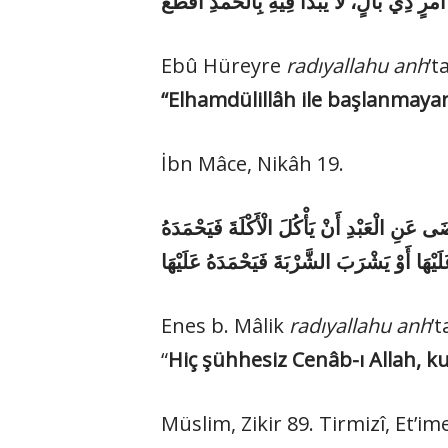
Ebû Hüreyre
radıyallahu anh
’t
“Elhamdülillâh ile başlanmayan 
İbn Mâce, Nikâh 19.
«ى عَنِ الْعَبْدِ أَنْ يَأْكُلَ الْأَكْلَةَ فَيَحْمَدَهُ
Enes b. Mâlik
radıyallahu anh
’
“
Hiç şühhesiz Cenâb-ı
Allah, k
Müslim, Zikir 89. Tirmizî, Et’im