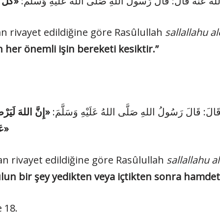
للهُ عَنْهُ قَالَ: قَالَ رَسُولُ اللهِ صَلَّى اللهُ عَلَيْهِ وَسَلَّمَ
an rivayet edildiğine göre Rasûlullah
sallallahu a
her önemli işin bereketi kesiktir.”
قَالَ: قَالَ رَسُولُ اللهِ صَلَّى اللهُ عَلَيْهِ وَسَلَّمَ
إِنَّ اللهَ لَيَرْضَ
عَلَيْهَا أَوْ يَشْرَبَ الشَّرْبَةَ فَيَحْمَدَهُ عَلَيْهَا»
tan rivayet edildiğine göre Rasûlullah
sallallahu a
ulun bir şey yedikten veya içtikten sonra hamd
e 18.