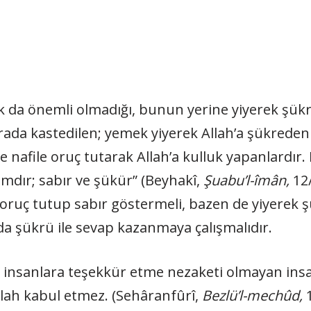
da önemli olmadığı, bunun yerine yiyerek şükr
rada kastedilen; yemek yiyerek Allah’a şükreden v
 nafile oruç tutarak Allah’a kulluk yapanlardır. 
mdır; sabır ve şükür” (Beyhakî,
Şuabu’l-îmân,
12/
 oruç tutup sabır göstermeli, bazen de yiyerek 
da şükrü ile sevap kazanmaya çalışmalıdır.
a insanlara teşekkür etme nezaketi olmayan insan
llah kabul etmez. (Sehâranfûrî,
Bezlü’l-mechûd,