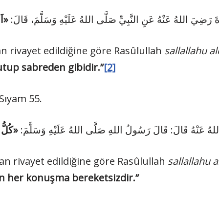
ةَ رَضِيَ اللهُ عَنْهُ عَنِ النَّبِيِّ صَلَّى اللهُ عَلَيْهِ وَسَلَّمَ، قَالَ
an rivayet edildiğine göre Rasûlullah
sallallahu a
tup sabre­den gibidir.”
[2]
 Sıyam 55.
للهُ عَنْهُ قَالَ: قَالَ رَسُولُ اللهِ صَلَّى اللهُ عَلَيْهِ وَسَلَّمَ
tan rivayet edildiğine göre Rasûlullah
sallallahu 
n her konuşma bereketsizdir.”