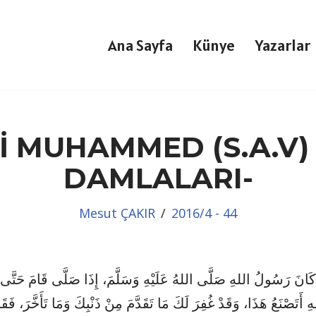
Ana Sayfa
Künye
Yazarlar
İ MUHAMMED (S.A.V)
DAMLALARI-
Mesut ÇAKIR
2016/4 - 44
انَ رَسُولُ اللهِ صَلَّى اللهُ عَلَيْهِ وَسَلَّمَ، إِذَا صَلَّى قَامَ حَتَّى ت
هِ أَتَصْنَعُ هَذَا، وَقَدْ غُفِرَ لَكَ مَا تَقَدَّمَ مِنْ ذَنْبِكَ وَمَا تَأَخَّرَ، فَ