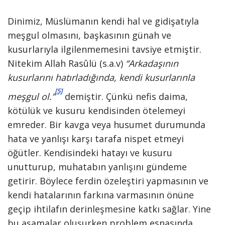
Dinimiz, Müslümanın kendi hal ve gidişatıyla
meşgul olmasını, başkasının günah ve
kusurlarıyla ilgilenmemesini tavsiye etmiştir.
Nitekim Allah Rasûlü (s.a.v)
“Arkadaşının
kusurlarını hatırladığında, kendi kusurlarınla
[5]
meşgul ol.”
demiştir. Çünkü nefis daima,
kötülük ve kusuru kendisinden ötelemeyi
emreder. Bir kavga veya husumet durumunda
hata ve yanlışı karşı tarafa nispet etmeyi
öğütler. Kendisindeki hatayı ve kusuru
unutturup, muhatabın yanlışını gündeme
getirir. Böylece ferdin özeleştiri yapmasının ve
kendi hatalarının farkına varmasının önüne
geçip ihtilafın derinleşmesine katkı sağlar. Yine
bu aşamalar oluşurken problem esnasında