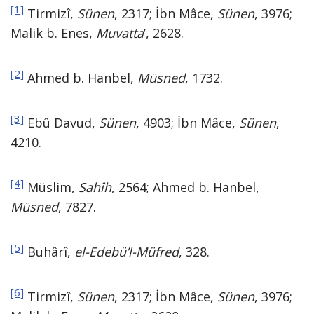
[1]
Tirmizî,
Sünen
, 2317; İbn Mâce,
Sünen
, 3976;
Malik b. Enes,
Muvatta
’, 2628.
[2]
Ahmed b. Hanbel,
Müsned
, 1732.
[3]
Ebû Davud,
Sünen
, 4903; İbn Mâce,
Sünen
,
4210.
[4]
Müslim,
Sahîh
, 2564; Ahmed b. Hanbel,
Müsned
, 7827.
[5]
Buhârî,
el-Edebü’l-Müfred
, 328.
[6]
Tirmizî,
Sünen
, 2317; İbn Mâce,
Sünen
, 3976;