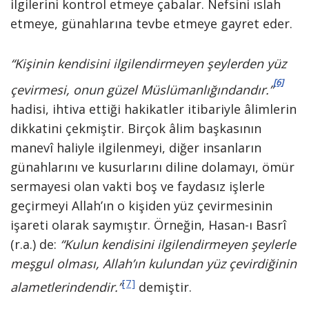
ilgilerini kontrol etmeye çabalar. Nefsini ıslah
etmeye, günahlarına tevbe etmeye gayret eder.
“Kişinin kendisini ilgilendirmeyen şeylerden yüz
[6]
çevirmesi, onun güzel Müslümanlığındandır.”
hadisi, ihtiva ettiği hakikatler itibariyle âlimlerin
dikkatini çekmiştir. Birçok âlim başkasının
manevî haliyle ilgilenmeyi, diğer insanların
günahlarını ve kusurlarını diline dolamayı, ömür
sermayesi olan vakti boş ve faydasız işlerle
geçirmeyi Allah’ın o kişiden yüz çevirmesinin
işareti olarak saymıştır. Örneğin, Hasan-ı Basrî
(r.a.) de:
“Kulun kendisini ilgilendirmeyen şeylerle
meşgul olması, Allah’ın kulundan yüz çevirdiğinin
[7]
alametlerindendir.”
demiştir.