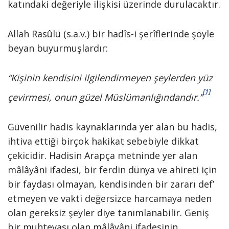
katındaki değeriyle ilişkisi üzerinde durulacaktır.
Allah Rasûlü (s.a.v.) bir hadîs-i şerîflerinde şöyle
beyan buyurmuşlardır:
“Kişinin kendisini ilgilendirmeyen şeylerden yüz
[1]
çevirmesi, onun güzel Müslümanlığındandır.”
Güvenilir hadis kaynaklarında yer alan bu hadis,
ihtiva ettiği birçok hakikat sebebiyle dikkat
çekicidir. Hadisin Arapça metninde yer alan
mâlâyâni ifadesi, bir ferdin dünya ve ahireti için
bir faydası olmayan, kendisinden bir zararı def’
etmeyen ve vakti değersizce harcamaya neden
olan gereksiz şeyler diye tanımlanabilir. Geniş
bir muhtevası olan mâlâyâni ifadesinin