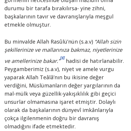
görmenin neticesinde oluşan mazlum olma
durumu bir tarafa bırakılırsa- yine zihni,
başkalarının tavır ve davranışlarıyla meşgul
etmekle olmuştur.
Bu minvalde Allah Rasûlü’nün (s.a.v)
“Allah sizin
şekillerinize ve mallarınıza bakmaz, niyetlerinize
[4]
ve amellerinize bakar.”
hadisi de hatırlanabilir.
Peygamberimiz (s.a.v), niyet ve amele vurgu
yaparak Allah Teâlâ’nın bu ikisine değer
verdiğini, Müslümanların değer yargılarının da
mal-mülk veya güzellik-yakışıklılık gibi geçici
unsurlar olmamasına işaret etmiştir. Dolaylı
olarak da başkalarının dünyevî imkânlarıyla
çokça ilgilenmenin doğru bir davranış
olmadığını ifade etmektedir.