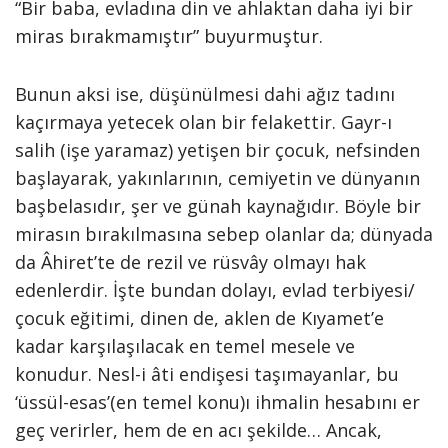
“Bir baba, evladına din ve ahlaktan daha iyi bir
miras bırakmamıştır” buyurmuştur.
Bunun aksi ise, düşünülmesi dahi ağız tadını
kaçırmaya yetecek olan bir felakettir. Gayr-ı
salih (işe yaramaz) yetişen bir çocuk, nefsinden
başlayarak, yakınlarının, cemiyetin ve dünyanın
başbelasıdır, şer ve günah kaynağıdır. Böyle bir
mirasın bırakılmasına sebep olanlar da; dünyada
da Âhiret’te de rezil ve rüsvây olmayı hak
edenlerdir. İşte bundan dolayı, evlad terbiyesi/
çocuk eğitimi, dinen de, aklen de Kıyamet’e
kadar karşılaşılacak en temel mesele ve
konudur. Nesl-i âti endişesi taşımayanlar, bu
‘üssül-esas’(en temel konu)ı ihmalin hesabını er
geç verirler, hem de en acı şekilde… Ancak,