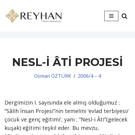
İçeriğe
geç
NESL-İ ÂTİ PROJESİ
Osman ÖZTÜRK
2006/4 – 4
Dergimizin I. sayısında ele almış olduğumuz ;
“Sâlih İnsan Projesi”nin temelini ‘evlad terbiyesi/
çocuk ve genç eğitimi’, yani ; “Nesl-i Âti”(gelecek
kuşak) eğitimi teşkil eder. Bu mevzu,