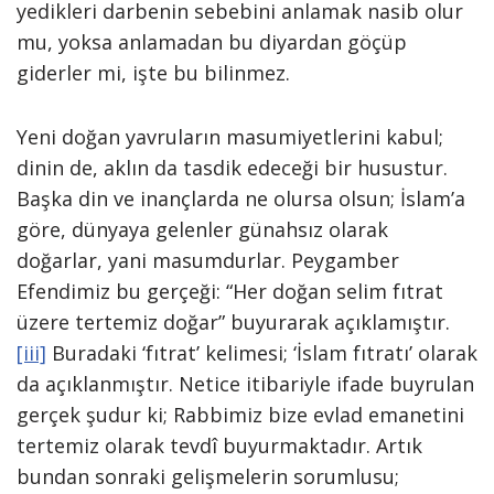
yedikleri darbenin sebebini anlamak nasib olur
mu, yoksa anlamadan bu diyardan göçüp
giderler mi, işte bu bilinmez.
Yeni doğan yavruların masumiyetlerini kabul;
dinin de, aklın da tasdik edeceği bir husustur.
Başka din ve inançlarda ne olursa olsun; İslam’a
göre, dünyaya gelenler günahsız olarak
doğarlar, yani masumdurlar. Peygamber
Efendimiz bu gerçeği: “Her doğan selim fıtrat
üzere tertemiz doğar” buyurarak açıklamıştır.
[iii]
Buradaki ‘fıtrat’ kelimesi; ‘İslam fıtratı’ olarak
da açıklanmıştır. Netice itibariyle ifade buyrulan
gerçek şudur ki; Rabbimiz bize evlad emanetini
tertemiz olarak tevdî buyurmaktadır. Artık
bundan sonraki gelişmelerin sorumlusu;