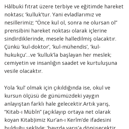
Hâlbuki fıtrat üzere terbiye ve eğitimde hareket
noktası; ‘kulluk’tur. Yani evladlarımız ve
nesillerimiz; “Önce kul ol, sonra ne olursan ol”
prensibini hareket noktası olarak içlerine
sindirdiklerinde, mesele halledilmiş olacaktır.
Çünkü ‘kul-doktor’, ‘kul-mühendis’, ‘kul-
hukukçu’…ve ‘kulluk’la başlayan her meslek;
cemiyetin ve insanlığın saadet ve kurtuluşuna
vesile olacaktır.
Yola ‘kul’ olmak için çıkıldığında ise, okul ve
kursun ölçüsü de günümüzdeki yaygın
anlayıştan farklı hale gelecektir.Artık yarış,
“Kitab-ı Mübîn” (açıklayıp ortaya net olarak
koyan Kitab)imiz Kur’an-ı Kerîm’de ifadesini
bulduğu şekliyle; ‘hayrda yarış’a dönüşecektir.