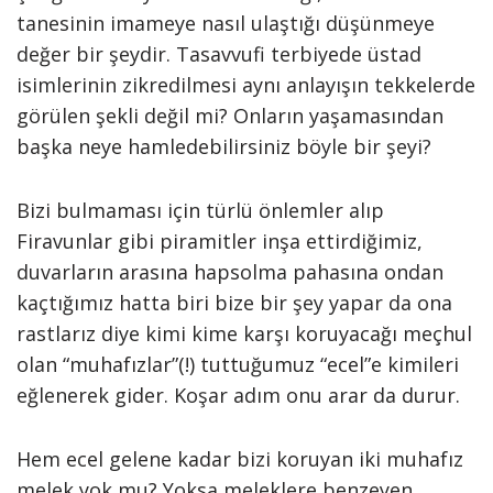
tanesinin imameye nasıl ulaştığı düşünmeye
değer bir şeydir. Tasavvufi terbiyede üstad
isimlerinin zikredilmesi aynı anlayışın tekkelerde
görülen şekli değil mi? Onların yaşamasından
başka neye hamledebilirsiniz böyle bir şeyi?
Bizi bulmaması için türlü önlemler alıp
Firavunlar gibi piramitler inşa ettirdiğimiz,
duvarların arasına hapsolma pahasına ondan
kaçtığımız hatta biri bize bir şey yapar da ona
rastlarız diye kimi kime karşı koruyacağı meçhul
olan “muhafızlar”(!) tuttuğumuz “ecel”e kimileri
eğlenerek gider. Koşar adım onu arar da durur.
Hem ecel gelene kadar bizi koruyan iki muhafız
melek yok mu? Yoksa meleklere benzeyen