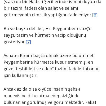
(s.a.v) da bir Hadis-i Şeriflerinde ismini duyup da
bir tazim ifadesi olan salât ve selamı
getirmeyenin cimrilik yaptığını ifade ediyor.
[6]
Bu ve başka deliller, Hz. Peygamber (s.a.v)’e
saygı, tazim ve hürmetin vacip olduğunu
gösteriyor.
[7]
Ashab-ı Kiram başta olmak üzere bu ümmet
Peygamberine hürmette kusur etmemiş, en
güzel teşbihleri ve edebî tazim ifadelerini onun
için kullanmıştır.
Ancak az da olsa o yüce insanın şahs-ı
manevîsine dil uzatma edepsizliğinde
bulunanlar görülmüş ve görülmektedir. Fakat