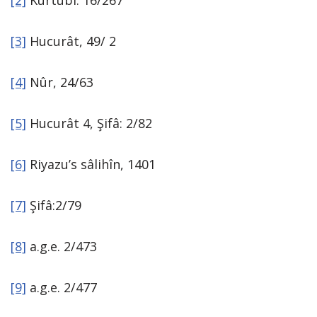
[2]
Kurtubî: 16/267
[3]
Hucurât, 49/ 2
[4]
Nûr, 24/63
[5]
Hucurât 4, Şifâ: 2/82
[6]
Riyazu’s sâlihîn, 1401
[7]
Şifâ:2/79
[8]
a.g.e. 2/473
[9]
a.g.e. 2/477