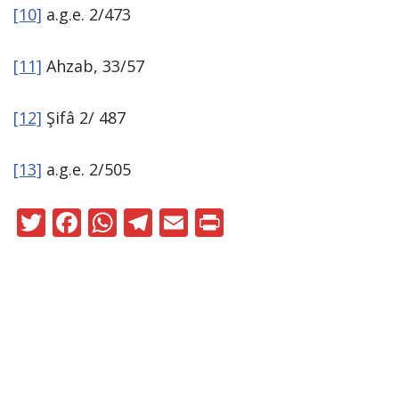
[10]
a.g.e. 2/473
[11]
Ahzab, 33/57
[12]
Şifâ 2/ 487
[13]
a.g.e. 2/505
T
F
W
T
E
Pr
w
ac
h
el
m
in
itt
e
at
e
ai
t
er
b
s
gr
l
o
A
a
Neve
|
WordPress
o
p
m
ile güçlendirilmiştir
k
p