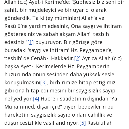
Allah (c.c) Ayet-i Kerime’de: “Şüphesiz biz seni bir
şahit, bir müjdeleyici ve bir uyarıcı olarak
gönderdik. Ta ki (ey müminler) Allah’a ve
Rasûlü’ne yardım edesiniz, Ona saygı ve ihtiram
gösteresiniz ve sabah akşam Allah’ı tesbih
edesiniz.”
[1]
buyuruyor. Bir görüşe göre
buradaki ‘saygı ve ihtiram’ Hz. Peygamber’e;
‘tesbih’ de Cenâb-ı Hakkadır.
[2]
Ayrıca Allah (c.c)
başka Ayet-i Kerimelerde Hz. Peygamberin
huzurunda onun sesinden daha yüksek sesle
konuşulmasını
[3]
, birbirimize hitap ettiğimiz
gibi ona hitap edilmesini bir saygısızlık sayıp
nehyediyor.
[4]
Hücre-i saadetinin dışından “Ya
Muhammed, dışarı çık!” diyen bedevilerin bu
hareketini saygısızlık sayıp onları cahillik ve
düşüncesizlikle vasıflandırıyor.
[5]
Rasûlullah