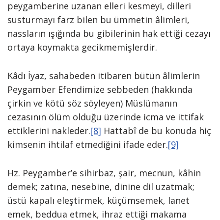
peygamberine uzanan elleri kesmeyi, dilleri
susturmayı farz bilen bu ümmetin âlimleri,
nassların ışığında bu gibilerinin hak ettiği cezayı
ortaya koymakta gecikmemişlerdir.
Kâdı İyaz, sahabeden itibaren bütün âlimlerin
Peygamber Efendimize sebbeden (hakkında
çirkin ve kötü söz söyleyen) Müslümanın
cezasının ölüm olduğu üzerinde icma ve ittifak
ettiklerini nakleder.
[8]
Hattabî de bu konuda hiç
kimsenin ihtilaf etmediğini ifade eder.
[9]
Hz. Peygamber’e sihirbaz, şair, mecnun, kâhin
demek; zatına, nesebine, dinine dil uzatmak;
üstü kapalı eleştirmek, küçümsemek, lanet
emek, beddua etmek, ihraz ettiği makama