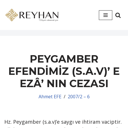
İçeriğe
geç
PEYGAMBER
EFENDİMİZ (S.A.V)’ E
EZÂ’ NIN CEZASI
Ahmet EFE
2007/2 – 6
Hz. Peygamber (s.a.v)’e saygı ve ihtiram vaciptir.