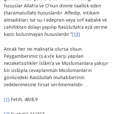
hususlar Allah’a ve O’nun dinine taallük eden
(haramatullah) hususlardır. Affedip, intikam
almadıkları ise su-i edepten veya sırf kabalık ve
cahillikten dolayı yapılıp Rasûlullah’a ezâ verme
kastı bulunmayan hususlardır.”
[13]
Ancak her ne maksatla olursa olsun
Peygamberimiz (s.a.v)’e karşı yapılan
nezaketsizlikler İslâm’a ve Müslümanlara yakışır
bir üslûpla cevaplanmalı Müslümanların
gönlündeki Rasûlullah muhabbetinin
zedelenmesine fırsat verilmemelidir.
[1]
Fetih, 48/8,9