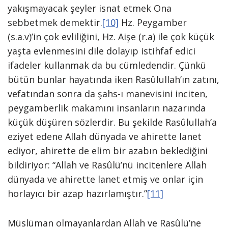
yakışmayacak şeyler isnat etmek Ona
sebbetmek demektir.
[10]
Hz. Peygamber
(s.a.v)’in çok evliliğini, Hz. Aişe (r.a) ile çok küçük
yaşta evlenmesini dile dolayıp istihfaf edici
ifadeler kullanmak da bu cümledendir. Çünkü
bütün bunlar hayatında iken Rasûlullah’ın zatını,
vefatından sonra da şahs-ı manevisini inciten,
peygamberlik makamını insanların nazarında
küçük düşüren sözlerdir. Bu şekilde Rasûlullah’a
eziyet edene Allah dünyada ve ahirette lanet
ediyor, ahirette de elim bir azabın beklediğini
bildiriyor: “Allah ve Rasûlü’nü incitenlere Allah
dünyada ve ahirette lanet etmiş ve onlar için
horlayıcı bir azap hazırlamıştır.”
[11]
Müslüman olmayanlardan Allah ve Rasûlü’ne