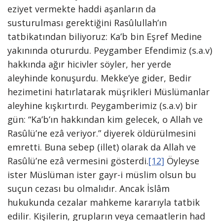
eziyet vermekte haddi aşanların da
susturulması gerektiğini Rasûlullah’ın
tatbikatından biliyoruz: Ka’b bin Eşref Medine
yakınında otururdu. Peygamber Efendimiz (s.a.v)
hakkında ağır hicivler söyler, her yerde
aleyhinde konuşurdu. Mekke’ye gider, Bedir
hezimetini hatırlatarak müşrikleri Müslümanlar
aleyhine kışkırtırdı. Peygamberimiz (s.a.v) bir
gün: “Ka’b’ın hakkından kim gelecek, o Allah ve
Rasûlü’ne ezâ veriyor.” diyerek öldürülmesini
emretti. Buna sebep (illet) olarak da Allah ve
Rasûlü’ne ezâ vermesini gösterdi.
[12]
Öyleyse
ister Müslüman ister gayr-i müslim olsun bu
suçun cezası bu olmalıdır. Ancak İslâm
hukukunda cezalar mahkeme kararıyla tatbik
edilir. Kişilerin, grupların veya cemaatlerin had