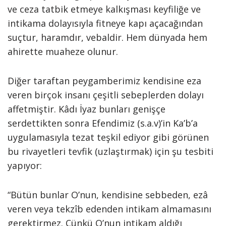
ve ceza tatbik etmeye kalkışması keyfiliğe ve
intikama dolayısıyla fitneye kapı açacağından
suçtur, haramdır, vebaldir. Hem dünyada hem
ahirette muaheze olunur.
Diğer taraftan peygamberimiz kendisine eza
veren birçok insanı çeşitli sebeplerden dolayı
affetmiştir. Kâdı İyaz bunları genişçe
serdettikten sonra Efendimiz (s.a.v)’in Ka’b’a
uygulamasıyla tezat teşkil ediyor gibi görünen
bu rivayetleri tevfik (uzlaştırmak) için şu tesbiti
yapıyor:
“Bütün bunlar O’nun, kendisine sebbeden, ezâ
veren veya tekzîb edenden intikam almamasını
gerektirmez. Çünkü O’nun intikam aldığı