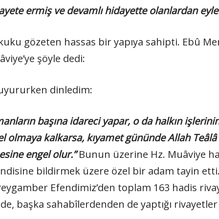
ayete ermiş ve devamlı hidayette olanlardan eyle
kuku gözeten hassas bir yapıya sahipti. Ebû Mery
âviye’ye şöyle dedi:
 buyururken dinledim:
nların başına idareci yapar, o da halkın işlerinin 
gel olmaya kalkarsa, kıyamet gününde Allah Teâlâ d
mesine engel olur.”
Bunun üzerine Hz. Muâviye hal
endisine bildirmek üzere özel bir adam tayin etti
eygamber Efendimiz’den toplam 163 hadis rivaye
nde, başka sahabîlerdenden de yaptığı rivayetler 