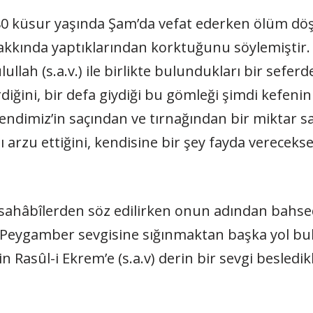
80 küsur yaşında Şam’da vefat ederken ölüm döşe
 hakkında yaptıklarından korktuğunu söylemiştir
ullah (s.a.v.) ile birlikte bulundukları bir sefer
ğini, bir defa giydiği bu gömleği şimdi kefenini
endimiz’in saçından ve tırnağından bir miktar sa
rzu ettiğini, kendisine bir şey fayda vereceks
sahâbîlerden söz edilirken onun adından bahsedi
Peygamber sevgisine sığınmaktan başka yol bu
Rasûl-i Ekrem’e (s.a.v) derin bir sevgi besledikl