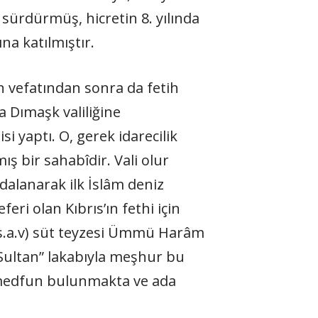
sürdürmüş, hicretin 8. yılında
na katılmıştır.
n vefatından sonra da fetih
a Dımaşk valiliğine
si yaptı. O, gerek idarecilik
ış bir sahabîdir. Vali olur
ydalanarak ilk İslâm deniz
eri olan Kıbrıs’ın fethi için
 (s.a.v) süt teyzesi Ümmü Harâm
 Sultan” lakabıyla meşhur bu
e medfun bulunmakta ve ada