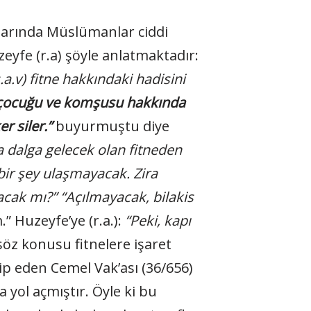
larında Müslümanlar ciddi
uzeyfe (r.a) şöyle anlatmaktadır:
.a.v) fitne hakkındaki hadisini
ı, çocuğu ve komşusu hakkında
r siler.”
buyurmuştu diye
 dalga gelecek olan fitneden
bir şey ulaşmayacak. Zira
lacak mı?”
“Açılmayacak, bilakis
” Huzeyfe’ye (r.a.):
“Peki, kapı
öz konusu fitnelere işaret
ip eden Cemel Vak’ası (36/656)
a yol açmıştır. Öyle ki bu