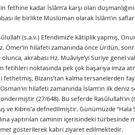
 fethine kadar İslâm’a karşı olan düşmanlığını 
ası ile birlikte Müslüman olarak İslâm’ın safları
llah (s.a.v.) Efendimiz’e kâtiplik yapmış, Onu
 Hz. Ömer’in hilafeti zamanında önce Ürdün, sonr
e olunca, akrabası Hz. Muâviye’yi Suriye genel vali
âm fetihleri noktasında pek çok başarıya imza atm
rini fethetmiş, Bizans’tan kalma tersanelerden fa
Osman’ın hilafeti zamanında İslam’ın ilk deniz sef
 göndermiştir (27/648). Bu seferde Rasûlullah’ın
uş ve Kıbrıs’a defnedilmiştir. Günümüzde “Hala
dına yaptırılan caminin içerisindeki türbesind
met gösterilerek kabri ziyaret edilmektedir.