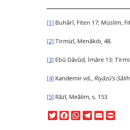
[1]
Buhârî, Fiten 17; Müslim, Fi
[2]
Tirmizî, Menâkıb, 48.
[3]
Ebû Dâvûd, İmâre 13; Tirmi
[4]
Kandemir vd.,
Riyâzü’s-Sâli
[5]
Râzî, Meâlim, s. 153
T
F
W
T
E
Pr
w
ac
h
el
m
in