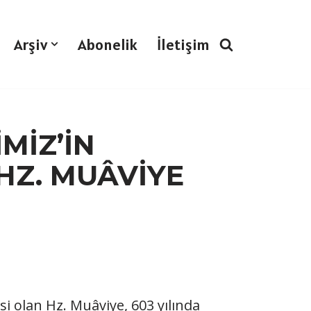
Arşiv
Abonelik
İletişim
MİZ’İN
 HZ. MUÂVİYE
i olan Hz. Muâviye, 603 yılında