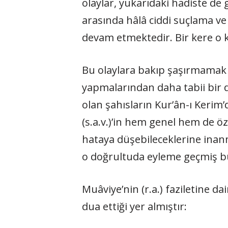
olaylar, yukarıdaki hadiste de
arasında hâlâ ciddi suçlama ve
devam etmektedir. Bir kere o ka
Bu olaylara bakıp şaşırmamak ge
yapmalarından daha tabii bir
olan şahısların Kur’ân-ı Kerim’
(s.a.v.)’in hem genel hem de ö
hataya düşebileceklerine inanm
o doğrultuda eyleme geçmiş b
Muâviye’nin (r.a.) faziletine d
dua ettiği yer almıştır: