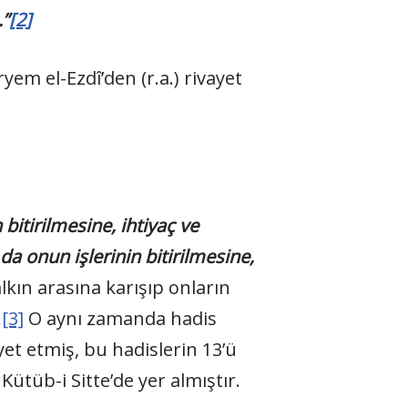
.”
[2]
em el-Ezdî’den (r.a.) rivayet
bitirilmesine, ihtiyaç ve
a onun işlerinin bitirilmesine,
kın arasına karışıp onların
.
[3]
O aynı zamanda hadis
t etmiş, bu hadislerin 13’ü
Kütüb-i Sitte’de yer almıştır.