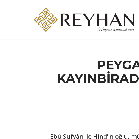
İçeriğe
geç
PEYGA
KAYINBİRADE
Ebû Süfyân ile Hind’in oğlu, m