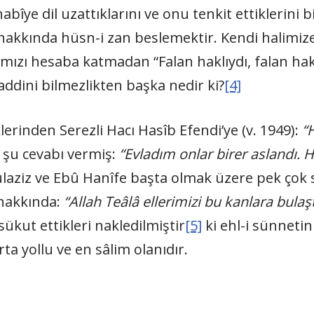
abîye dil uzattıklarını ve onu tenkit ettiklerini 
hakkında hüsn-i zan beslemektir. Kendi halimize
ımızı hesaba katmadan “Falan haklıydı, falan hak
dini bilmezlikten başka nedir ki?
[4]
rinden Serezli Hacı Hasîb Efendi’ye (v. 1949):
“
 şu cevabı vermiş:
“Evladım onlar birer aslandı. 
aziz ve Ebû Hanîfe başta olmak üzere pek çok 
 hakkında:
“Allah Teâlâ ellerimizi bu kanlara bulaşt
ükut ettikleri nakledilmiştir
[5]
ki ehl-i sünneti
ta yollu ve en sâlim olanıdır.