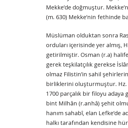
Mekke’de doğmuştur. Mekke’nin
(m. 630) Mekke’nin fethinde bab
Müslüman olduktan sonra Rasûlu
orduları içerisinde yer almış,
getirilmiştir. Osman (r.a) halif
gerek teşkilatçılık gerekse İsl
olmaz Filistin’in sahil şehirle
birliklerini oluşturmuştur. Hz. 
1700 parçalık bir filoyu adaya
bint Milhân (r.anhâ) şehit olm
hanım sahabî, elan Lefke’de a
halkı tarafından kendisine hür