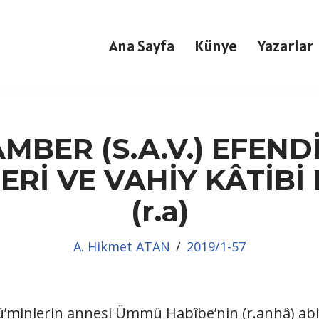
Ana Sayfa
Künye
Yazarlar
MBER (S.A.V.) EFENDİ
Rİ VE VAHİY KÂTİBİ
(r.a)
A. Hikmet ATAN
2019/1-57
ü’minlerin annesi Ümmü Habîbe’nin (r.anhâ) abis