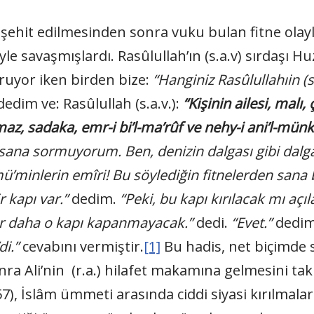
 şehit edilmesinden sonra vuku bulan fitne olay
yle savaşmışlardı. Rasûlullah’ın (s.a.v) sırdaşı H
uruyor iken birden bize:
“Hanginiz Rasûlullahıin (s
edim ve: Rasûlullah (s.a.v.):
“Kişinin ailesi, mal
z, sadaka, emr-i bi’l-ma’rûf ve nehy-i ani’l-münke
ana sormuyorum. Ben, denizin dalgası gibi dalga
ü’minlerin emîri! Bu söylediğin fitnelerden sana 
 kapı var.”
dedim.
“Peki, bu kapı kırılacak mı açı
ir daha o kapı kapanmayacak.”
dedi.
“Evet.”
dedim.
i.”
cevabını vermiştir.
[1]
Bu hadis, net biçimde s
a Ali’nin (r.a.) hilafet makamına gelmesini tak
7), İslâm ümmeti arasında ciddi siyasi kırılmalar