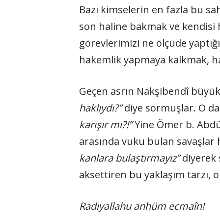
Bazı kimselerin en fazla bu sah
son haline bakmak ve kendisi 
görevlerimizi ne ölçüde yaptığ
hakemlik yapmaya kalkmak, had
Geçen asrın Nakşibendî büyükle
haklıydı?”
diye sormuşlar. O da
karışır mı?!”
Yine Ömer b. Abdül
arasında vuku bulan savaşlar
kanlara bulaştırmayız”
diyerek s
aksettiren bu yaklaşım tarzı, or
Radıyallahu anhüm ecmaîn!