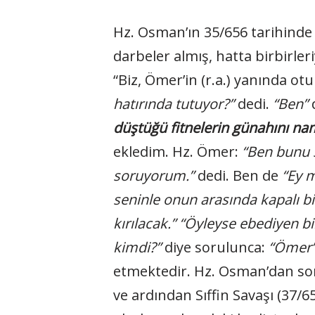
Hz. Osman’ın 35/656 tarihinde
darbeler almış, hatta birbirleri
“Biz, Ömer’in (r.a.) yanında ot
hatırında tutuyor?”
dedi.
“Ben”
d
düştüğü fitnelerin günahını nama
ekledim. Hz. Ömer:
“Ben bunu s
soruyorum.”
dedi. Ben de
“Ey m
seninle onun arasında kapalı bir
kırılacak.”
“Öyleyse ebediyen b
kimdi?”
diye sorulunca:
“Ömer’d
etmektedir. Hz. Osman’dan sonr
ve ardından Sıffin Savaşı (37/65