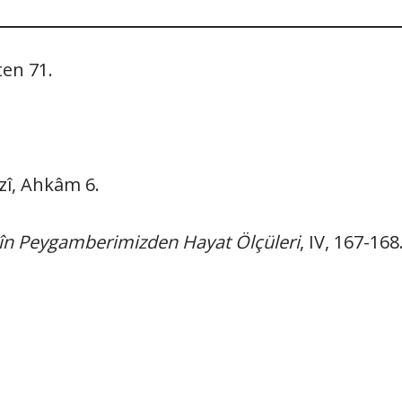
ten 71.
zî, Ahkâm 6.
hîn Peygamberimizden Hayat Ölçüleri
, IV, 167-168