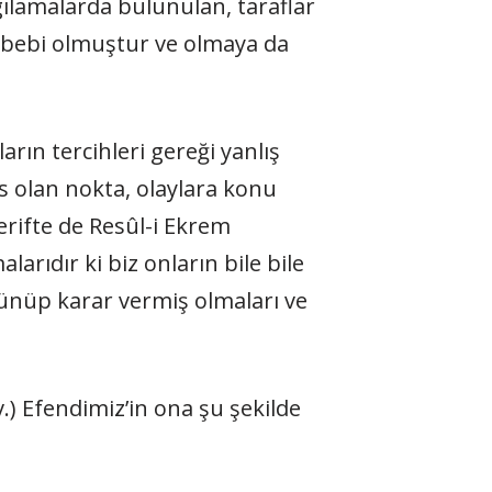
ılamalarda bulunulan, taraflar
sebebi olmuştur ve olmaya da
arın tercihleri gereği yanlış
 olan nokta, olaylara konu
şerifte de Resûl-i Ekrem
rıdır ki biz onların bile bile
şünüp karar vermiş olmaları ve
.) Efendimiz’in ona şu şekilde