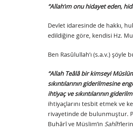
“Allah’ım onu hidayet eden, hid
Devlet idaresinde de hakkı, hu
edildiğine göre, kendisi Hz. Mu
Ben Rasûlullah’ı (s.a.v.) şöyle
“Allah Teâlâ bir kimseyi Müslüma
sıkıntılarının giderilmesine en
ihtiyaç ve sıkıntılarının gideril
ihtiyaçlarını tesbit etmek ve k
rivayetinde de bulunmuştur. P
Buhârî ve Müslim’in
Sahîh
’leri