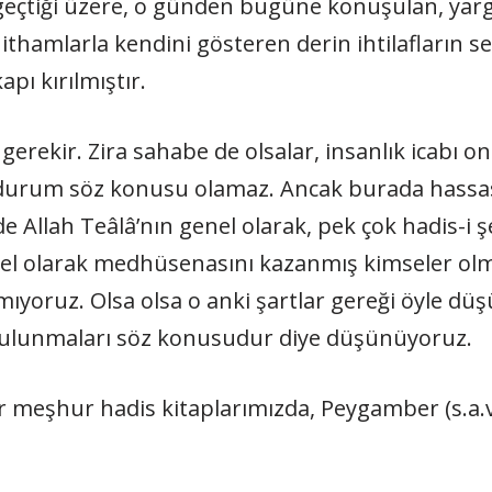
 geçtiği üzere, o günden bugüne konuşulan, yarg
 ithamlarla kendini gösteren derin ihtilafların 
pı kırılmıştır.
rekir. Zira sahabe de olsalar, insanlık icabı onl
 durum söz konusu olamaz. Ancak burada hassas
de Allah Teâlâ’nın genel olarak, pek çok hadis-i 
zel olarak medhüsenasını kazanmış kimseler olmala
ıyoruz. Olsa olsa o anki şartlar gereği öyle dü
ulunmaları söz konusudur diye düşünüyoruz.
air meşhur hadis kitaplarımızda, Peygamber (s.a.v