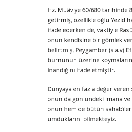
Hz. Muâviye 60/680 tarihinde 
getirmiş, özellikle oğlu Yezid
ifade ederken de, vaktiyle Rasûl
onun kendisine bir gömlek verdi
belirtmiş, Peygamber (s.a.v) Ef
burnunun üzerine koymalarını a
inandığını ifade etmiştir.
Dünyaya en fazla değer veren 
onun da gönlündeki imana ve 
onun hem de bütün sahabîlerin 
umduklarını bilmekteyiz.