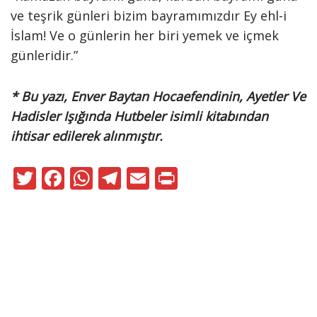
ve teşrik günleri bizim bayramımızdır Ey ehl-i
İslam! Ve o günlerin her biri yemek ve içmek
günleridir.”
* Bu yazı, Enver Baytan Hocaefendinin, Ayetler Ve
Hadisler Işığında Hutbeler isimli kitabından
ihtisar edilerek alınmıştır.
T
F
W
T
E
Pr
w
ac
h
el
m
in
itt
e
at
e
ai
t
er
b
s
gr
l
o
A
a
Neve
|
WordPress
o
p
m
ile güçlendirilmiştir
k
p