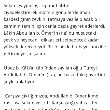
Selamı yaygınlaştırıp muhabbeti
ziyadeleştirerek mü’min gönüllerde iman
kardeşliğinin zevkini tatmaya vesile olacak bir
zeminin temini için canla başla gayret ederlerdi.
Lâkin Abdullah b. Ömer’in (r.a) bu husustaki
şevk ve heyecanı, dikkatleri celbedecek kadar
yüksek derecedeydi. Bir örnekle bu heyecanı dile
getirmeye çalışalım.
Übey b. Kâ‘b’ın tâbiînden sayılan oğlu Tufeyl,
Abdullah b. Ömer’in (r.a), bu husustaki gayretini
şöyle anlatıyor:
“Çarşıya çıktığımızda, Abdullah b. Ömer kime
rastlasa selam verirdi. Karşılaştığı şahıs ister
eski eşya satan, ister değerli mal satan, ister