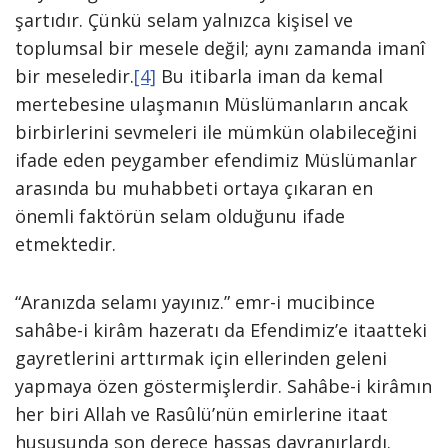
şartıdır. Çünkü selam yalnızca kişisel ve
toplumsal bir mesele değil; aynı zamanda imanî
bir meseledir.
[4]
Bu itibarla iman da kemal
mertebesine ulaşmanın Müslümanların ancak
birbirlerini sevmeleri ile mümkün olabileceğini
ifade eden peygamber efendimiz Müslümanlar
arasında bu muhabbeti ortaya çıkaran en
önemli faktörün selam olduğunu ifade
etmektedir.
“Aranızda selamı yayınız.” emr-i mucibince
sahâbe-i kirâm hazeratı da Efendimiz’e itaatteki
gayretlerini arttırmak için ellerinden geleni
yapmaya özen göstermişlerdir. Sahâbe-i kirâmın
her biri Allah ve Rasûlü’nün emirlerine itaat
hususunda son derece hassas davranırlardı.