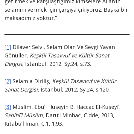
getirmek ve karşılaştığımız kimselere Allâh’ın
selamını vermek için çarşıya çıkıyoruz. Başka bir
maksadımız yoktur.”
[1]
Dilaver Selvi, Selam Olan Ve Sevgi Yayan
Gönüller,
Keşkül Tasavvuf ve Kültür Sanat
Dergisi
, İstanbul, 2012, Sy.24, s.73.
[2]
Selamla Diriliş,
Keşkül Tasavvuf ve Kültür
Sanat Dergisi
, İstanbul, 2012, Sy.24, s.120.
[3]
Müslim, Ebu’l Hüseyin B. Haccac El-Kuşeyî,
Sahihî’l Müslim
, Darü’l Minhac, Cidde, 2013,
Kitabu’l İman, C.1, 1:93.