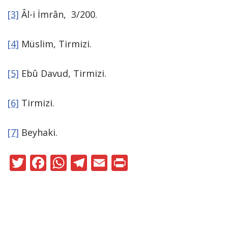
[3]
Âl-i İmrân, 3/200.
[4]
Müslim, Tirmizi.
[5]
Ebû Davud, Tirmizi.
[6]
Tirmizi.
[7]
Beyhaki.
T
F
W
T
E
Pr
w
ac
h
el
m
in
itt
e
at
e
ai
t
er
b
s
gr
l
o
A
a