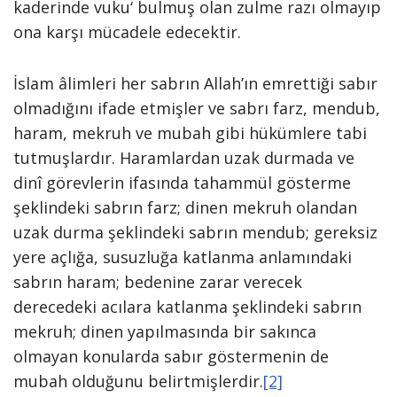
kaderinde vuku‘ bulmuş olan zulme razı olmayıp
ona karşı mücadele edecektir.
İslam âlimleri her sabrın Allah’ın emrettiği sabır
olmadığını ifade etmişler ve sabrı farz, mendub,
haram, mekruh ve mubah gibi hükümlere tabi
tutmuşlardır. Haramlardan uzak durmada ve
dinî görevlerin ifasında tahammül gösterme
şeklindeki sabrın farz; dinen mekruh olandan
uzak durma şeklindeki sabrın mendub; gereksiz
yere açlığa, susuzluğa katlanma anlamındaki
sabrın haram; bedenine zarar verecek
derecedeki acılara katlanma şeklindeki sabrın
mekruh; dinen yapılmasında bir sakınca
olmayan konularda sabır göstermenin de
mubah olduğunu belirtmişlerdir.
[2]