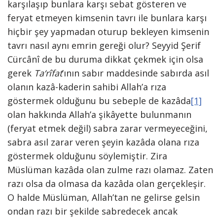
karşılaşıp bunlara karşı sebat gösteren ve
feryat etmeyen kimsenin tavrı ile bunlara karşı
hiçbir şey yapmadan oturup bekleyen kimsenin
tavrı nasıl aynı emrin gereği olur? Seyyid Şerif
Cürcânî de bu duruma dikkat çekmek için olsa
gerek
Ta‘rîfat
’ının sabır maddesinde sabırda asıl
olanın kazâ-kaderin sahibi Allah’a rıza
göstermek olduğunu bu sebeple de kazâda
[1]
olan hakkında Allah’a şikâyette bulunmanın
(feryat etmek değil) sabra zarar vermeyeceğini,
sabra asıl zarar veren şeyin kazâda olana rıza
göstermek olduğunu söylemiştir. Zira
Müslüman kazâda olan zulme razı olamaz. Zaten
razı olsa da olmasa da kazâda olan gerçekleşir.
O halde Müslüman, Allah’tan ne gelirse gelsin
ondan razı bir şekilde sabredecek ancak