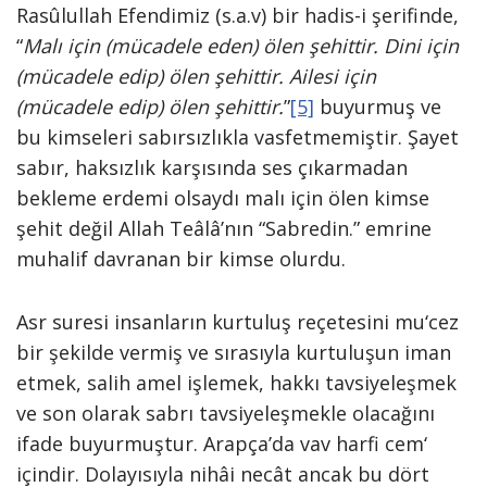
Rasûlullah Efendimiz (s.a.v) bir hadis-i şerifinde,
“
Malı için (mücadele eden) ölen şehittir. Dini için
(mücadele edip) ölen şehittir. Ailesi için
(mücadele edip) ölen şehittir.
”
[5]
buyurmuş ve
bu kimseleri sabırsızlıkla vasfetmemiştir. Şayet
sabır, haksızlık karşısında ses çıkarmadan
bekleme erdemi olsaydı malı için ölen kimse
şehit değil Allah Teâlâ’nın “Sabredin.” emrine
muhalif davranan bir kimse olurdu.
Asr suresi insanların kurtuluş reçetesini mu‘cez
bir şekilde vermiş ve sırasıyla kurtuluşun iman
etmek, salih amel işlemek, hakkı tavsiyeleşmek
ve son olarak sabrı tavsiyeleşmekle olacağını
ifade buyurmuştur. Arapça’da vav harfi cem‘
içindir. Dolayısıyla nihâi necât ancak bu dört