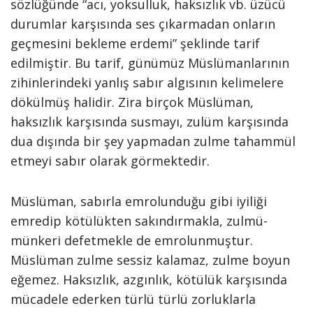
sözlüğünde “acı, yoksulluk, haksızlık vb. üzücü
durumlar karşısında ses çıkarmadan onların
geçmesini bekleme erdemi” şeklinde tarif
edilmiştir. Bu tarif, günümüz Müslümanlarının
zihinlerindeki yanlış sabır algısının kelimelere
dökülmüş halidir. Zira birçok Müslüman,
haksızlık karşısında susmayı, zulüm karşısında
dua dışında bir şey yapmadan zulme tahammül
etmeyi sabır olarak görmektedir.
Müslüman, sabırla emrolunduğu gibi iyiliği
emredip kötülükten sakındırmakla, zulmü-
münkeri defetmekle de emrolunmuştur.
Müslüman zulme sessiz kalamaz, zulme boyun
eğemez. Haksızlık, azgınlık, kötülük karşısında
mücadele ederken türlü türlü zorluklarla