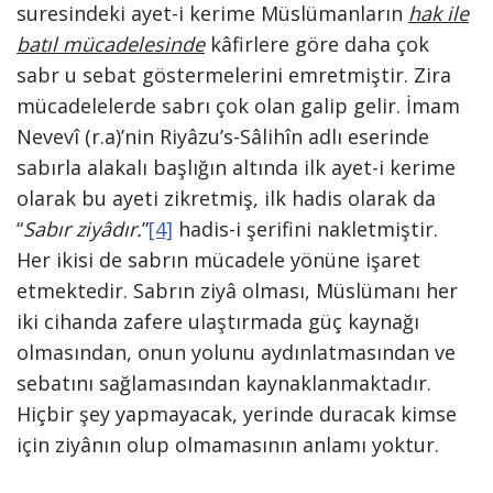
suresindeki ayet-i kerime Müslümanların
hak ile
batıl mücadelesinde
kâfirlere göre daha çok
sabr u sebat göstermelerini emretmiştir. Zira
mücadelelerde sabrı çok olan galip gelir. İmam
Nevevî (r.a)’nin Riyâzu’s-Sâlihîn adlı eserinde
sabırla alakalı başlığın altında ilk ayet-i kerime
olarak bu ayeti zikretmiş, ilk hadis olarak da
“
Sabır ziyâdır.
”
[4]
hadis-i şerifini nakletmiştir.
Her ikisi de sabrın mücadele yönüne işaret
etmektedir. Sabrın ziyâ olması, Müslümanı her
iki cihanda zafere ulaştırmada güç kaynağı
olmasından, onun yolunu aydınlatmasından ve
sebatını sağlamasından kaynaklanmaktadır.
Hiçbir şey yapmayacak, yerinde duracak kimse
için ziyânın olup olmamasının anlamı yoktur.