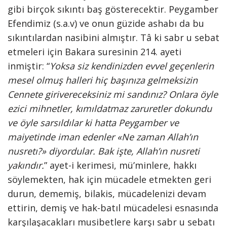
gibi birçok sıkıntı baş gösterecektir. Peygamber
Efendimiz (s.a.v) ve onun güzide ashabı da bu
sıkıntılardan nasibini almıştır. Tâ ki sabr u sebat
etmeleri için Bakara suresinin 214. ayeti
inmiştir: “
Yoksa siz kendinizden evvel geçenlerin
mesel olmuş halleri hiç başınıza gelmeksizin
Cennete girivereceksiniz mi sandınız? Onlara öyle
ezici mihnetler, kımıldatmaz zaruretler dokundu
ve öyle sarsıldılar ki hatta Peygamber ve
maiyetinde iman edenler «Ne zaman Allah’ın
nusretı?» diyordular. Bak işte, Allah’ın nusreti
yakındır.
” ayet-i kerimesi, mü’minlere, hakkı
söylemekten, hak için mücadele etmekten geri
durun, dememiş, bilakis, mücadelenizi devam
ettirin, demiş ve hak-batıl mücadelesi esnasında
karşılaşacakları musibetlere karşı sabr u sebatı