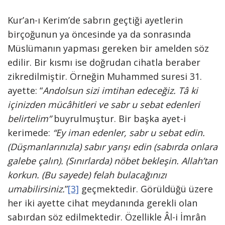
Kur’an-ı Kerim’de sabrın geçtiği ayetlerin
birçoğunun ya öncesinde ya da sonrasında
Müslümanın yapması gereken bir amelden söz
edilir. Bir kısmı ise doğrudan cihatla beraber
zikredilmiştir. Örneğin Muhammed suresi 31.
ayette: “
Andolsun sizi imtihan edeceğiz. Tâ ki
içinizden mücâhitleri ve sabr u sebat edenleri
belirtelim”
buyrulmuştur. Bir başka ayet-i
kerimede:
“Ey iman edenler, sabr u sebat edin.
(Düşmanlarınızla) sabır yarışı edin (sabırda onlara
galebe çalın). (Sınırlarda) nöbet bekleşin. Allah’tan
korkun. (Bu sayede) felah bulacağınızı
umabilirsiniz.
”
[3]
geçmektedir. Görüldüğü üzere
her iki ayette cihat meydanında gerekli olan
sabırdan söz edilmektedir. Özellikle Âl-i İmrân