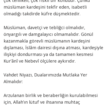
çok tehlikeli, çok riskli bir konudur. Çünkü
müslüman kardeşini tekfir eden, isabetli
olmadığı takdirde küfre düşmektedir.
Müslüman, davetçi ve tebliğci olmalıdır,
önyargılı ve damgalayıcı olmamalıdır. Gönül
kazanmakla görevli müslümanın kardeşini
dışlaması, İslâm dairesi dışına atması, kardeşiyle
ilişkiyi dondurması ya da tamamen kesmesi
Kur’ânî ve Nebevî ölçülere aykırıdır.
Vahdet Niyazı, Dualarımızda Mutlaka Yer
Almalıdır:
Arzulanan birlik ve beraberliğin kurulabilmesi
için, Allah’ın lütuf ve ihsanına muhtaç