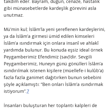
takdim eder. Bayram, düğün, cenaze, hastalık
gibi münasebetlerde kardeşlik görevini asla
unutmaz.
Mü’min kul; İslâm’la yeni şereflenen kardeşlerini,
ya da İslâm’a girmesi ümid edilen kimseleri
İslâm’a ısındırmak için onlara insanî ve ahlakî
yardımda bulunur. Bu konuda eşsiz ideal örnek
Peygamberimiz Efendimiz (sav)’dir. Sevgili
Peygamberimiz, Huneyn günü gönülleri İslâm’a
ısındırılmak istenen kişilere (müellefe-i kulûb’a)
fazla fazla ganimet dağıtırken bunun sebebini
şöyle açıklamıştı: “Ben onları İslâm’a ısındırmak
istiyorum”.
7
İnsanları buluşturan her toplantı kalpleri de