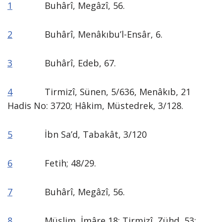
1
Buhârî, Megâzî, 56.
2
Buhârî, Menâkıbu’l-Ensâr, 6.
3
Buhârî, Edeb, 67.
4
Tirmizî, Sünen, 5/636, Menâkıb, 21
Hadis No: 3720; Hâkim, Müstedrek, 3/128.
5
İbn Sa’d, Tabakât, 3/120
6
Fetih; 48/29.
7
Buhârî, Megâzî, 56.
8
Müslim, İmâre 18; Tirmizî, Zühd, 53;