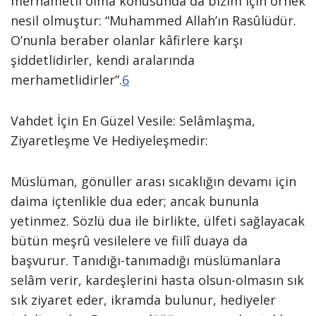
merhametli olma konusunda da bizim için örnek
nesil olmuştur: “Muhammed Allah’ın Rasûlüdür.
O’nunla beraber olanlar kâfirlere karşı
şiddetlidirler, kendi aralarında
merhametlidirler”.
6
Vahdet İçin En Güzel Vesile: Selâmlaşma,
Ziyaretleşme Ve Hediyeleşmedir:
Müslüman, gönüller arası sıcaklığın devamı için
daima içtenlikle dua eder; ancak bununla
yetinmez. Sözlü dua ile birlikte, ülfeti sağlayacak
bütün meşrû vesilelere ve fiilî duaya da
başvurur. Tanıdığı-tanımadığı müslümanlara
selâm verir, kardeşlerini hasta olsun-olmasın sık
sık ziyaret eder, ikramda bulunur, hediyeler