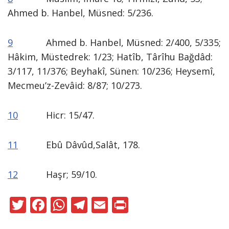
Ahmed b. Hanbel, Müsned: 5/236.
9
Ahmed b. Hanbel, Müsned: 2/400, 5/335;
Hâkim, Müstedrek: 1/23; Hatîb, Târîhu Bağdâd:
3/117, 11/376; Beyhakî, Sünen: 10/236; Heysemî,
Mecmeu’z-Zevâid: 8/87; 10/273.
10
Hicr: 15/47.
11
Ebû Dâvûd,Salât, 178.
12
Haşr; 59/10.
T
F
W
T
E
Pr
w
ac
h
el
m
in