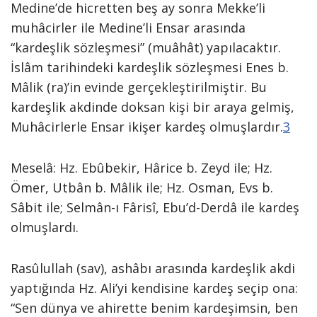
Medine’de hicretten beş ay sonra Mekke’li
muhâcirler ile Medine’li Ensar arasında
“kardeşlik sözleşmesi” (muâhât) yapılacaktır.
İslâm tarihindeki kardeşlik sözleşmesi Enes b.
Mâlik (ra)’in evinde gerçekleştirilmiştir. Bu
kardeşlik akdinde doksan kişi bir araya gelmiş,
Muhâcirlerle Ensar ikişer kardeş olmuşlardır.
3
Meselâ: Hz. Ebûbekir, Hârice b. Zeyd ile; Hz.
Ömer, Utbân b. Mâlik ile; Hz. Osman, Evs b.
Sâbit ile; Selmân-ı Fârisî, Ebu’d-Derdâ ile kardeş
olmuşlardı.
Rasûlullah (sav), ashâbı arasında kardeşlik akdi
yaptığında Hz. Ali’yi kendisine kardeş seçip ona:
“Sen dünya ve ahirette benim kardeşimsin, ben