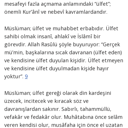
mesafeyi fazla açmama anlamındaki “ülfet”;
önemli Kur’ânî ve nebevî kavramlardandır.
Müslüman; ülfet ve muhabbet erbabıdır. Ülfet
sahibi olmak insanî, ahlakî ve İslâmî bir
görevdir. Allah Rasûlü şöyle buyuruyor: “Gerçek
mü’min, başkalarına sıcak davranan (ülfet eden)
ve kendisine ülfet duyulan kişidir. Ülfet etmeyen
ve kendisine ülfet duyulmadan kişide hayır
yoktur”.
9
Müslüman; ülfet gereği olarak din kardeşini
üzecek, incitecek ve kıracak söz ve
davranışlardan sakınır. Sabırlı, tahammüllü,
vefakâr ve fedakâr olur. Muhâtabına önce selâm
veren kendisi olur, musâfaha için önce el uzatan