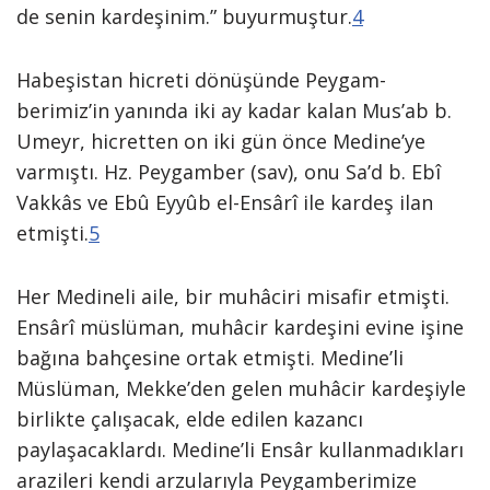
de senin kardeşinim.” buyurmuştur.
4
Habeşistan hicreti dönüşünde Peygam-
berimiz’in yanında iki ay kadar kalan Mus’ab b.
Umeyr, hicretten on iki gün önce Medine’ye
varmıştı. Hz. Peygamber (sav), onu Sa’d b. Ebî
Vakkâs ve Ebû Eyyûb el-Ensârî ile kardeş ilan
etmişti.
5
Her Medineli aile, bir muhâciri misafir etmişti.
Ensârî müslüman, muhâcir kardeşini evine işine
bağına bahçesine ortak etmişti. Medine’li
Müslüman, Mekke’den gelen muhâcir kardeşiyle
birlikte çalışacak, elde edilen kazancı
paylaşacaklardı. Medine’li Ensâr kullanmadıkları
arazileri kendi arzularıyla Peygamberimize