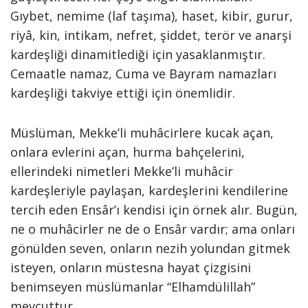
Gıybet, nemime (laf taşıma), haset, kibir, gurur,
riyâ, kin, intikam, nefret, şiddet, terör ve anarşi
kardeşliği dinamitlediği için yasaklanmıştır.
Cemaatle namaz, Cuma ve Bayram namazları
kardeşliği takviye ettiği için önemlidir.
Müslüman, Mekke’li muhâcirlere kucak açan,
onlara evlerini açan, hurma bahçelerini,
ellerindeki nimetleri Mekke’li muhâcir
kardeşleriyle paylaşan, kardeşlerini kendilerine
tercih eden Ensâr’ı kendisi için örnek alır. Bugün,
ne o muhâcirler ne de o Ensâr vardır; ama onları
gönülden seven, onların nezih yolundan gitmek
isteyen, onların müstesna hayat çizgisini
benimseyen müslümanlar “Elhamdülillah”
mevcuttur.