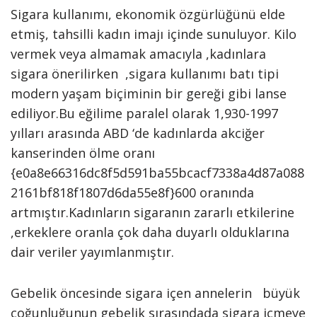
Sigara kullanımı, ekonomik özgürlüğünü elde
etmiş, tahsilli kadın imajı içinde sunuluyor. Kilo
vermek veya almamak amacıyla ,kadınlara
sigara önerilirken ,sigara kullanımı batı tipi
modern yaşam biçiminin bir gereği gibi lanse
ediliyor.Bu eğilime paralel olarak 1,930-1997
yılları arasında ABD ‘de kadınlarda akciğer
kanserinden ölme oranı
{e0a8e66316dc8f5d591ba55bcacf7338a4d87a088
2161bf818f1807d6da55e8f}600 oranında
artmıştır.Kadınların sigaranın zararlı etkilerine
,erkeklere oranla çok daha duyarlı olduklarına
dair veriler yayımlanmıştır.
Gebelik öncesinde sigara içen annelerin büyük
çoğunluğunun gebelik sırasındada sigara içmeye