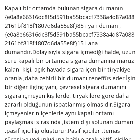
Kapalı bir ortamda bulunan sigara dumanın
{e0a8e66316dc8f5d591ba55bcacf7338a4d87a088
2161bf818f1807d6da55e8f}85 i yan duman ,
{e0a8e66316dc8f5d591ba55bcacf7338a4d87a088
2161bf818f1807d6da55e8f}15 i ana
dumandır.Dolayısıyla sigara içmediği halde, uzun
süre kapalı bir ortamda sigara dumanına maruz
kalan kişi, açık havada sigara içen bir tiryakiye
oranla ;daha zehirli bir dumanı teneffüs eder.İşin
bir diğer ilginç yanı, çevresel sigara dumanını
sigara içmeyen kişilerde, tiryakilere göre daha
zararlı olduğunun ispatlanmış olmasıdır.Sigara
içmeyenlerin içenlerle aynı kapalı ortamı
paylaşması sırasında ,istem dışı solunan duman
,pasif içiciliği oluşturur.Pasif içiciler ,temas
süresi ve yoğunluğuna bağlı olarak aktif içiciler