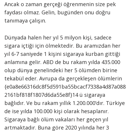
Ancak o zaman gerçeği öğrenmenin size pek
faydası olmaz. Gelin, bugünden onu doğru
tanımaya çalışın.
Dünyada halen her yıl 5 milyon kişi, sadece
sigara içtiği için ölmektedir. Bu aramızdan her
yıl 6-7 saniyede 1 kişini sigaraya kurban gittiği
anlamına gelir. ABD de bu rakam yılda 435.000
olup dünya genelindeki her 5 ölümden birine
tekabül eder. Avrupa da gerçekleşen ölümlerin
{e0a8e66316dc8f5d591ba55bcacf7338a4d87a088
2161bf818f1807d6da55e8f}14 ü sigaraya
bağlıdır. Ve bu rakam yıllık 1.200.000’dır. Türkiye
de ise yılda 100.000 kişi olarak hesaplanır.
Sigaraya bağlı ölüm vakaları her geçen yıl
artmaktadır. Buna göre 2020 yılında her 3