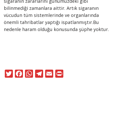
sigaranın zararlarını günümüzdeki gibi
bilinmediği zamanlara aittir. Artık sigaranın
vücudun tüm sistemlerinde ve organlarında
önemli tahribatlar yaptığı ispatlanmıştır.Bu
nedenle haram olduğu konusunda şüphe yoktur.
T
F
W
T
E
Pr
w
ac
h
el
m
in
itt
e
at
e
ai
t
er
b
s
gr
l
o
A
a
Neve
|
WordPress