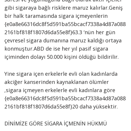
gibi sigaraya bağlı risklere maruz kalırlar.Geniş
bir halk taramasında sigara içmeyenlerin
{e0a8e66316dc8f5d591ba55bcacf7338a4d87a088
2161bf818f1807d6da55e8f}63.3 ‘nün her gün
çevresel sigara dumanına maruz kaldığı ortaya
konmuştur.ABD de ise her yıl pasif sigara
içiminden dolayı 50.000 kişini öldüğü bildirilir.
Yine sigara içen erkelerle evli olan kadınlarda
akciğer kanserinden kaynaklanan ölümler
,sigara içmeyen erkelerle evli kadınlara göre
{e0a8e66316dc8f5d591ba55bcacf7338a4d87a088
2161bf818f1807d6da55e8f}20 daha yüksektir.
DİNİMİZE GÖRE SİGARA İÇMENİN HÜKMÜ