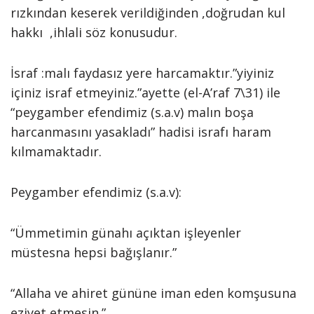
rızkından keserek verildiğinden ,doğrudan kul
hakkı ,ihlali söz konusudur.
İsraf :malı faydasız yere harcamaktır.”yiyiniz
içiniz israf etmeyiniz.”ayette (el-A’raf 7\31) ile
“peygamber efendimiz (s.a.v) malın boşa
harcanmasını yasakladı” hadisi israfı haram
kılmamaktadır.
Peygamber efendimiz (s.a.v):
“Ümmetimin günahı açıktan işleyenler
müstesna hepsi bağışlanır.”
“Allaha ve ahiret gününe iman eden komşusuna
eziyet etmesin.”