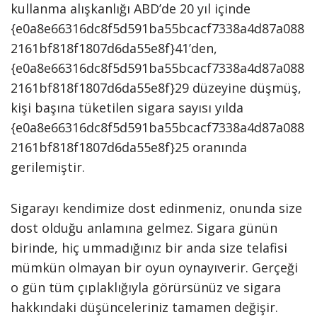
kullanma alışkanlığı ABD’de 20 yıl içinde
{e0a8e66316dc8f5d591ba55bcacf7338a4d87a088
2161bf818f1807d6da55e8f}41’den,
{e0a8e66316dc8f5d591ba55bcacf7338a4d87a088
2161bf818f1807d6da55e8f}29 düzeyine düşmüş,
kişi başına tüketilen sigara sayısı yılda
{e0a8e66316dc8f5d591ba55bcacf7338a4d87a088
2161bf818f1807d6da55e8f}25 oranında
gerilemiştir.
Sigarayı kendimize dost edinmeniz, onunda size
dost olduğu anlamına gelmez. Sigara günün
birinde, hiç ummadığınız bir anda size telafisi
mümkün olmayan bir oyun oynayıverir. Gerçeği
o gün tüm çıplaklığıyla görürsünüz ve sigara
hakkındaki düşünceleriniz tamamen değişir.