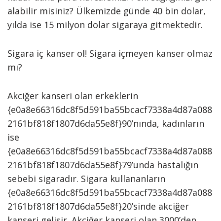
alabilir misiniz? Ülkemizde günde 40 bin dolar,
yılda ise 15 milyon dolar sigaraya gitmektedir.
Sigara iç kanser ol! Sigara içmeyen kanser olmaz
mı?
Akciğer kanseri olan erkeklerin
{e0a8e66316dc8f5d591ba55bcacf7338a4d87a088
2161bf818f1807d6da55e8f}90’nında, kadınların
ise
{e0a8e66316dc8f5d591ba55bcacf7338a4d87a088
2161bf818f1807d6da55e8f}79’unda hastalığın
sebebi sigaradır. Sigara kullananların
{e0a8e66316dc8f5d591ba55bcacf7338a4d87a088
2161bf818f1807d6da55e8f}20’sinde akciğer
kanseri gelişir. Akciğer kanseri olan 3000’den