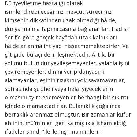
Dünyevileşme hastalığı olarak
isimlendirebileceğimiz mevcut sürecimiz
kimsenin dikkatinden uzak olmadığı hâlde,
dünya malına tapınırcasına bağlananlar, Hadis-i
Şerif’e göre gerçek hayâdan uzak kaldıkları
hâlde arlanma ihtiyacı hissetmemektedirler. Ve
git gide bu açı derinleşmektedir. Artık, bir
yolunu bulun dünyevileşemeyenler, yalanla işini
çeviremeyenler, dinini verip dünyasını
alamayanlar, eşinin rızasını yok sayamayanlar,
sofrasında şüpheli veya helal yiyeceklerin
olmasını ayırt edemeyenler herhangi bir sıkıntı
içinde olmamaktadırlar. Bulanıklık çoğalınca
berraklık aranmaz olmuştur. Bir zamanlar küfür
ehlinin, mü’minleri geri kalmışlıkla itham ettiği
ifadeler şimdi “ilerlemiş” mü’minlerin