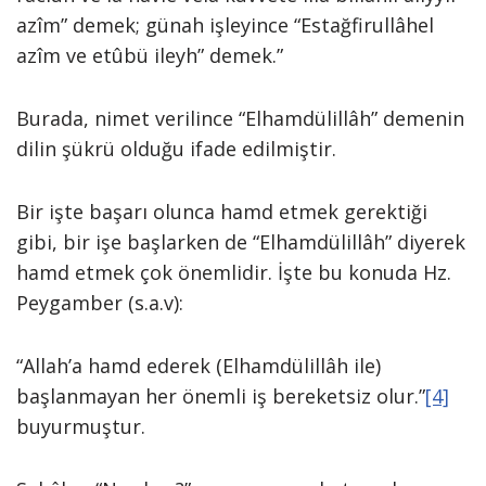
azîm” demek; günah işleyince “Estağfirullâhel
azîm ve etûbü ileyh” demek.”
Burada, nimet verilince “Elhamdülillâh” demenin
dilin şükrü olduğu ifade edilmiştir.
Bir işte başarı olunca hamd etmek gerektiği
gibi, bir işe başlarken de “Elhamdülillâh” diyerek
hamd etmek çok önemlidir. İşte bu konuda Hz.
Peygamber (s.a.v):
“Allah’a hamd ederek (Elhamdülillâh ile)
başlanmayan her önemli iş bereketsiz olur.”
[4]
buyurmuştur.