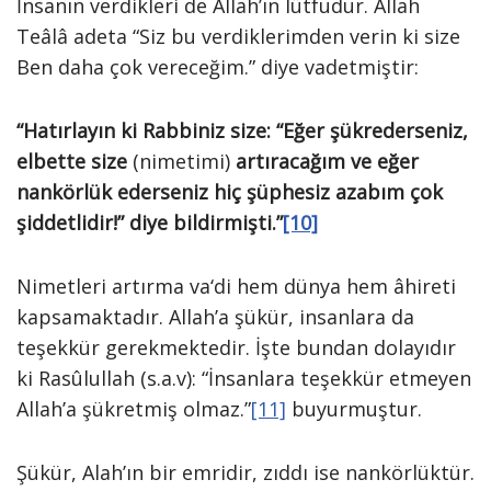
İnsanın verdikleri de Allah’ın lütfudur. Allah
Teâlâ adeta “Siz bu verdiklerimden verin ki size
Ben daha çok vereceğim.” diye vadetmiştir:
“Hatırlayın ki Rabbiniz size: “Eğer şükrederseniz,
elbette size
(nimetimi)
artıracağım ve eğer
nankörlük ederseniz hiç şüphesiz azabım çok
şiddetlidir!” diye bildirmişti.”
[10]
Nimetleri artırma va‘di hem dünya hem âhireti
kapsamaktadır. Allah’a şükür, insanlara da
teşekkür gerekmektedir. İşte bundan dolayıdır
ki Rasûlullah (s.a.v): “İnsanlara teşekkür etmeyen
Allah’a şükretmiş olmaz.”
[11]
buyurmuştur.
Şükür, Alah’ın bir emridir, zıddı ise nankörlüktür.