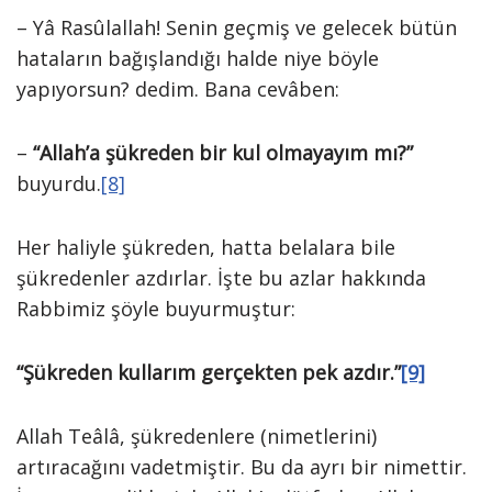
– Yâ Rasûlallah! Senin geçmiş ve gelecek bütün
hataların bağışlandığı halde niye böyle
yapıyorsun? dedim. Bana cevâben:
–
“Allah’a şükreden bir kul olmayayım mı?”
buyurdu.
[8]
Her haliyle şükreden, hatta belalara bile
şükredenler azdırlar. İşte bu azlar hakkında
Rabbimiz şöyle buyurmuştur:
“Şükreden kullarım gerçekten pek azdır.”
[9]
Allah Teâlâ, şükredenlere (nimetlerini)
artıracağını vadetmiştir. Bu da ayrı bir nimettir.