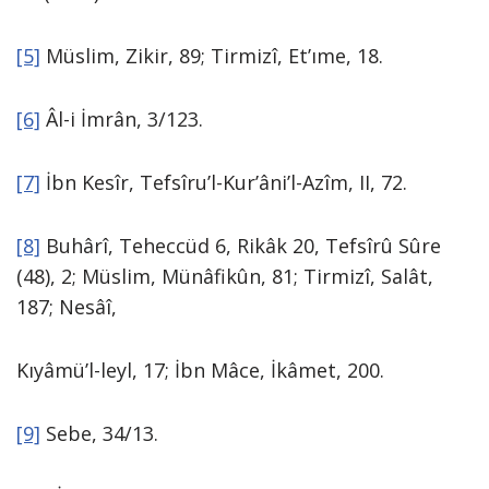
[5]
Müslim, Zikir, 89; Tirmizî, Et’ıme, 18.
[6]
Âl-i İmrân, 3/123.
[7]
İbn Kesîr, Tefsîru’l-Kur’âni’l-Azîm, II, 72.
[8]
Buhârî, Teheccüd 6, Rikâk 20, Tefsîrû Sûre
(48), 2; Müslim, Münâfikûn, 81; Tirmizî, Salât,
187; Nesâî,
Kıyâmü’l-leyl, 17; İbn Mâce, İkâmet, 200.
[9]
Sebe, 34/13.