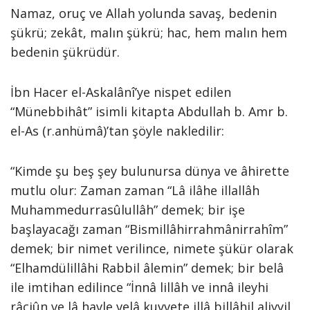
Namaz, oruç ve Allah yolunda savaş, bedenin
şükrü; zekât, malın şükrü; hac, hem malın hem
bedenin şükrüdür.
İbn Hacer el-Askalânî’ye nispet edilen
“Münebbihât” isimli kitapta Abdullah b. Amr b.
el-As (r.anhümâ)’tan şöyle nakledilir:
“Kimde şu beş şey bulunursa dünya ve âhirette
mutlu olur: Zaman zaman “Lâ ilâhe illallâh
Muhammedurrasûlullâh” demek; bir işe
başlayacağı zaman “Bismillâhirrahmânirrahîm”
demek; bir nimet verilince, nimete şükür olarak
“Elhamdülillâhi Rabbil âlemin” demek; bir belâ
ile imtihan edilince “İnnâ lillâh ve innâ ileyhi
râciûn ve lâ havle velâ kuvvete illâ billâhil aliyyil