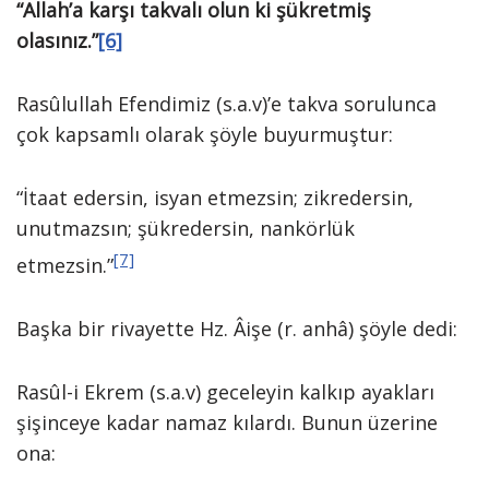
“Allah’a karşı takvalı olun ki şükretmiş
olasınız.”
[6]
Rasûlullah Efendimiz (s.a.v)’e takva sorulunca
çok kapsamlı olarak şöyle buyurmuştur:
“İtaat edersin, isyan etmezsin; zikredersin,
unutmazsın; şükredersin, nankörlük
[7]
etmezsin.”
Başka bir rivayette Hz. Âişe (r. anhâ) şöyle dedi:
Rasûl-i Ekrem (s.a.v) geceleyin kalkıp ayakları
şişinceye kadar namaz kılardı. Bunun üzerine
ona: