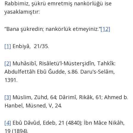
Rabbimiz, şükrü emretmiş nankörlüğü ise
yasaklamıştır:
“Bana şükredin; nankörlük etmeyiniz.”
[12]
[1]
Enbiyâ, 21/35.
[2]
Muhâsibî, Risâletü’l-Müsterşidîn, Tahkîk:
Abdulfettâh Ebû Ğudde, s.86. Daru’s-Selâm,
1391.
[3]
Müslim, Zühd, 64; Dârimî, Rikâk, 61; Ahmed b.
Hanbel, Müsned, V, 24.
[4]
Ebû Dâvûd, Edeb, 21 (4840); İbn Mâce Nikâh,
19 (1894).