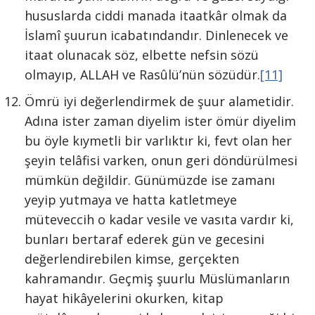
hususlarda ciddi manada itaatkâr olmak da
İslamî şuurun icabatındandır. Dinlenecek ve
itaat olunacak söz, elbette nefsin sözü
olmayıp, ALLAH ve Rasûlü’nün sözüdür.
[11]
Ömrü iyi değerlendirmek de şuur alametidir.
Adına ister zaman diyelim ister ömür diyelim
bu öyle kıymetli bir varlıktır ki, fevt olan her
şeyin telâfisi varken, onun geri döndürülmesi
mümkün değildir. Günümüzde ise zamanı
yeyip yutmaya ve hatta katletmeye
müteveccih o kadar vesile ve vasıta vardır ki,
bunları bertaraf ederek gün ve gecesini
değerlendirebilen kimse, gerçekten
kahramandır. Geçmiş şuurlu Müslümanların
hayat hikâyelerini okurken, kitap