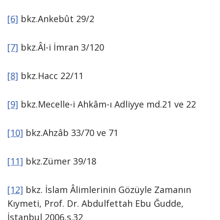
[6]
bkz.Ankebût 29/2
[7]
bkz.Âl-i İmran 3/120
[8]
bkz.Hacc 22/11
[9]
bkz.Mecelle-i Ahkâm-ı Adliyye md.21 ve 22
[10]
bkz.Ahzâb 33/70 ve 71
[11]
bkz.Zümer 39/18
[12]
bkz. İslam Âlimlerinin Gözüyle Zamanın
Kıymeti, Prof. Dr. Abdulfettah Ebu Ğudde,
İstanbul 2006,s.32