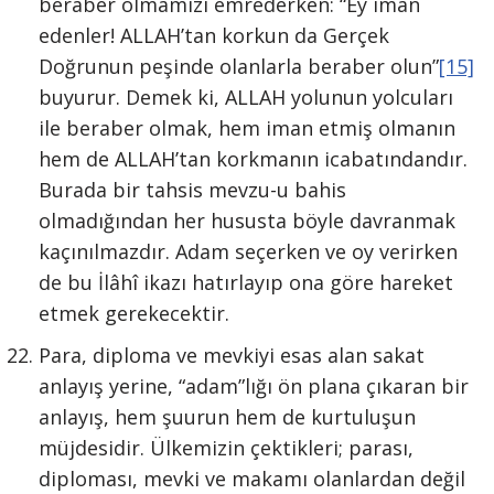
beraber olmamızı emrederken: “Ey iman
edenler! ALLAH’tan korkun da Gerçek
Doğrunun peşinde olanlarla beraber olun”
[15]
buyurur. Demek ki, ALLAH yolunun yolcuları
ile beraber olmak, hem iman etmiş olmanın
hem de ALLAH’tan korkmanın icabatındandır.
Burada bir tahsis mevzu-u bahis
olmadığından her hususta böyle davranmak
kaçınılmazdır. Adam seçerken ve oy verirken
de bu İlâhî ikazı hatırlayıp ona göre hareket
etmek gerekecektir.
Para, diploma ve mevkiyi esas alan sakat
anlayış yerine, “adam”lığı ön plana çıkaran bir
anlayış, hem şuurun hem de kurtuluşun
müjdesidir. Ülkemizin çektikleri; parası,
diploması, mevki ve makamı olanlardan değil