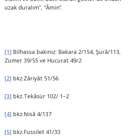
uzak duralım”, “Âmin”.
[1]
Bilhassa bakınız: Bakara 2/154, Şurâ/113,
Zümer 39/55 ve Hucurat 49/2
[2]
bkz.Zâriyât 51/56
[3]
bkz.Tekâsür 102/ 1–2
[4]
bkz.Nisâ 4/137
[5]
bkz.Fussilet 41/33