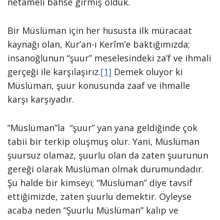
netâmeli bahse girmiş olduk.
Bir Müslüman için her hususta ilk müracaat
kaynağı olan, Kur’an-ı Kerîm’e baktığımızda;
insanoğlunun “şuur” meselesindeki za’f ve ihmali
gerçeği ile karşılaşırız.
[1]
Demek oluyor ki
Müslüman, şuur konusunda zaaf ve ihmalle
karşı karşıyadır.
“Müslüman”la “şuur” yan yana geldiğinde çok
tabii bir terkip oluşmuş olur. Yani, Müslüman
şuursuz olamaz, şuurlu olan da zaten şuurunun
gereği olarak Müslüman olmak durumundadır.
Şu halde bir kimseyi; “Müslüman” diye tavsif
ettiğimizde, zaten şuurlu demektir. Öyleyse
acaba neden “Şuurlu Müslüman” kalıp ve