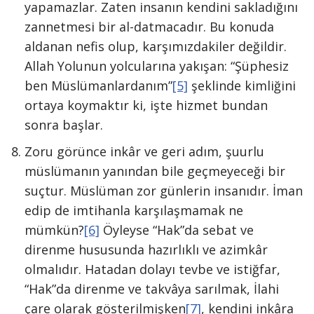
yapamazlar. Zaten insanın kendini sakladığını
zannetmesi bir al-datmacadır. Bu konuda
aldanan nefis olup, karşımızdakiler değildir.
Allah Yolunun yolcularına yakışan: “Şüphesiz
ben Müslümanlardanım”
[5]
şeklinde kimliğini
ortaya koymaktır ki, işte hizmet bundan
sonra başlar.
Zoru görünce inkâr ve geri adım, şuurlu
müslümanın yanından bile geçmeyeceği bir
suçtur. Müslüman zor günlerin insanıdır. İman
edip de imtihanla karşılaşmamak ne
mümkün?
[6]
Öyleyse “Hak”da sebat ve
direnme hususunda hazırlıklı ve azimkâr
olmalıdır. Hatadan dolayı tevbe ve istiğfar,
“Hak”da direnme ve takvâya sarılmak, İlahi
çare olarak gösterilmişken
[7]
, kendini inkâra