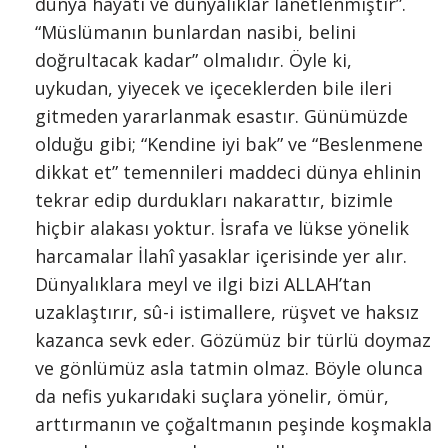
dünya hayatı ve dünyalıklar lanetlenmiştir”.
“Müslümanın bunlardan nasibi, belini
doğrultacak kadar” olmalıdır. Öyle ki,
uykudan, yiyecek ve içeceklerden bile ileri
gitmeden yararlanmak esastır. Günümüzde
olduğu gibi; “Kendine iyi bak” ve “Beslenmene
dikkat et” temennileri maddeci dünya ehlinin
tekrar edip durdukları nakarattır, bizimle
hiçbir alakası yoktur. İsrafa ve lükse yönelik
harcamalar İlahî yasaklar içerisinde yer alır.
Dünyalıklara meyl ve ilgi bizi ALLAH’tan
uzaklaştırır, sû-i istimallere, rüşvet ve haksız
kazanca sevk eder. Gözümüz bir türlü doymaz
ve gönlümüz asla tatmin olmaz. Böyle olunca
da nefis yukarıdaki suçlara yönelir, ömür,
arttırmanın ve çoğaltmanın peşinde koşmakla