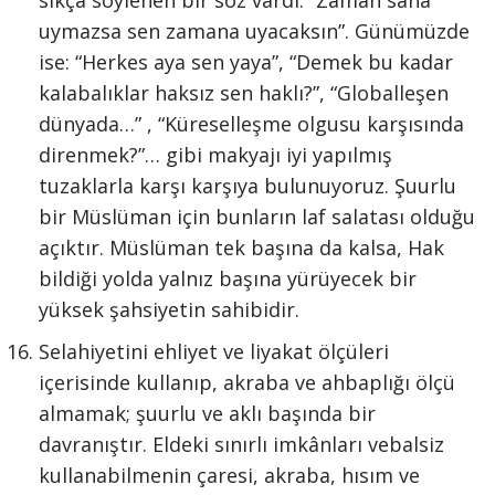
sıkça söylenen bir söz vardı: “Zaman sana
uymazsa sen zamana uyacaksın”. Günümüzde
ise: “Herkes aya sen yaya”, “Demek bu kadar
kalabalıklar haksız sen haklı?”, “Globalleşen
dünyada…” , “Küreselleşme olgusu karşısında
direnmek?”… gibi makyajı iyi yapılmış
tuzaklarla karşı karşıya bulunuyoruz. Şuurlu
bir Müslüman için bunların laf salatası olduğu
açıktır. Müslüman tek başına da kalsa, Hak
bildiği yolda yalnız başına yürüyecek bir
yüksek şahsiyetin sahibidir.
Selahiyetini ehliyet ve liyakat ölçüleri
içerisinde kullanıp, akraba ve ahbaplığı ölçü
almamak; şuurlu ve aklı başında bir
davranıştır. Eldeki sınırlı imkânları vebalsiz
kullanabilmenin çaresi, akraba, hısım ve