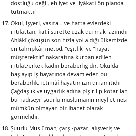
dostluğu değil, ehliyet ve liyâkati ön planda
tutmaktır.
Okul, işyeri, vasıta… ve hatta evlerdeki
ihtilattan, kat’î surette uzak durmak lazımdır.
Ahlâkî çöküşün son hızla yol aldığı ülkemizde
en tahripkâr metod; “eşitlik” ve “hayat
müşterektir” nakaratına kurban edilen,
ihtilat/erkek-kadın beraberliğidir. Okulda
başlayıp iş hayatında devam eden bu
beraberlik, ictimâî hayatımızın dinamitidir.
Çağdaşlık ve uygarlık adına pişirilip kotarılan
bu hadiseyi, şuurlu müslümanın meyl etmesi
mümkün olmayan bir ihanet olarak
görmelidir.
Şuurlu Müslüman; çarşı-pazar, alışveriş ve