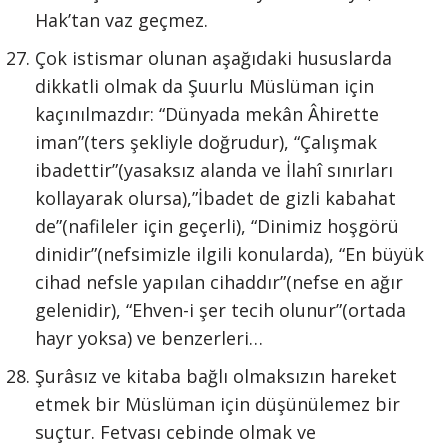
Hak’tan vaz geçmez.
Çok istismar olunan aşağıdaki hususlarda
dikkatli olmak da Şuurlu Müslüman için
kaçınılmazdır: “Dünyada mekân Âhirette
iman”(ters şekliyle doğrudur), “Çalışmak
ibadettir”(yasaksız alanda ve İlahî sınırları
kollayarak olursa),”İbadet de gizli kabahat
de”(nafileler için geçerli), “Dinimiz hoşgörü
dinidir”(nefsimizle ilgili konularda), “En büyük
cihad nefsle yapılan cihaddır”(nefse en ağır
gelenidir), “Ehven-i şer tecih olunur”(ortada
hayr yoksa) ve benzerleri…
Şurâsız ve kitaba bağlı olmaksızın hareket
etmek bir Müslüman için düşünülemez bir
suçtur. Fetvası cebinde olmak ve