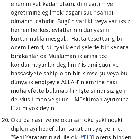
ehemmiyet kadar olsun, dinî eğitim ve
öğretimine eğilmek; asgari şuur sahibi
olmanın icabıdır. Bugün varlıklı veya varlıksız
hemen herkes, evlatlarının dünyasını
kurtarmakla meşgul… Hatta tesettür gibi
önemli emri, dünyalık endişelerle bir kenara
bırakanlar da Müslümanlıklarına toz
kondurmayanlar değil mi? İslamî şuur ve
hassasiyete sahip olan bir kimse şu veya bu
dünyalık endişeyle ALLAH’ın emrine nasıl
muhalefette bulunabilir? İşte şimdi siz gelin
de Müslüman ve şuurlu Müslüman ayırımına
lüzum yok deyin.
Oku da nasıl ve ne okursan oku şeklindeki
diplomayı hedef alan sakat anlayış yerine,
“Seni Yaratan’ın adı ile oku!”
[13]
prensibinden