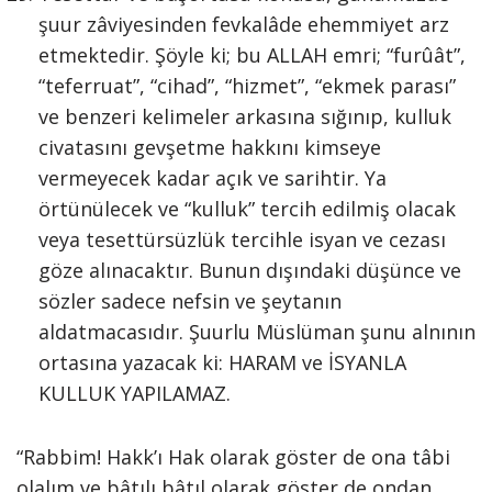
şuur zâviyesinden fevkalâde ehemmiyet arz
etmektedir. Şöyle ki; bu ALLAH emri; “furûât”,
“teferruat”, “cihad”, “hizmet”, “ekmek parası”
ve benzeri kelimeler arkasına sığınıp, kulluk
civatasını gevşetme hakkını kimseye
vermeyecek kadar açık ve sarihtir. Ya
örtünülecek ve “kulluk” tercih edilmiş olacak
veya tesettürsüzlük tercihle isyan ve cezası
göze alınacaktır. Bunun dışındaki düşünce ve
sözler sadece nefsin ve şeytanın
aldatmacasıdır. Şuurlu Müslüman şunu alnının
ortasına yazacak ki: HARAM ve İSYANLA
KULLUK YAPILAMAZ.
“Rabbim! Hakk’ı Hak olarak göster de ona tâbi
olalım ve bâtılı bâtıl olarak göster de ondan