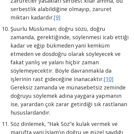
Zaruretler yasakları serbest kılar amma, bu
serbestlik alabildiğine olmayıp, zaruret
miktarı kadardır.
[9]
Şuurlu Müslüman; doğru sözü, doğru
zamanda, gerektiğinde, söylenmesi icab ettiği
kadar ve eğip bükmeden yani kemküm
etmeden ve dosdoğru olarak söyleyecek ve
fakat yanlış ve yalanı hiçbir zaman
söylemeyecektir. Böyle davranmakla da
işlerinin rast gideceğine inanacaktır.
[10]
Gereksiz zamanda ve münasebetsiz zeminde
doğruyu söylemek adına yaygara yapmanın
ise, yarardan çok zarar getirdiği sık rastlanan
hususlardandır.
Söz dinlemek, “Hak Söz”e kulak vermek ve
marufta yani İslam’ın doğru ve güzel saydığı