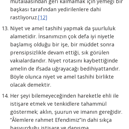
mütalâasından geri kalmamak için yemeği bir
başkası tarafından yedirilenlere dahi
rastlıyoruz.
[12]
Niyet ve amel tashihi yapmak da şuurluluk
alametidir. İnsanımızın çok defa iyi niyetle
başlamış olduğu bir işe, bir müddet sonra
prensipsizlikle devam ettiği, sık görülen
vakıalardandır. Niyet rotasını kaybettiğinde
amelin de ifsada uğrayacağı bedihiyattandır.
Böyle olunca niyet ve amel tashihi birlikte
olacak demektir.
Her şeyi bilemeyeceğinden hareketle ehli ile
istişare etmek ve tenkidlere tahammül
göstermek; aklın, şuurun ve imanın gereğidir.
“Âlemlere rahmet Efendimiz”in dahi sıkça
başvurduğu istişare ve danışma,