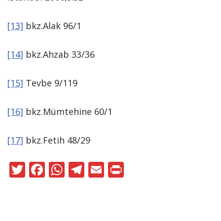
[13]
bkz.Alak 96/1
[14]
bkz.Ahzab 33/36
[15]
Tevbe 9/119
[16]
bkz.Mümtehine 60/1
[17]
bkz.Fetih 48/29
T
F
W
T
E
Pr
w
ac
h
el
m
in
itt
e
at
e
ai
t
er
b
s
gr
l