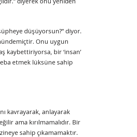
dir.” diyerek onu yeniden
şüpheye düşüyorsun?” diyor.
 mündemiçtir. Onu uygun
ş kaybettiriyorsa, bir ‘insan’
 heba etmek lüksüne sahip
ını kavrayarak, anlayarak
eğilir ama kırılmamalıdır. Bir
azineye sahip çıkamamaktır.