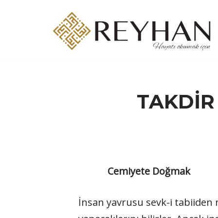
İçeriğe
geç
TAKDİR
Cemiyete Doğmak
İnsan yavrusu sevk-i tabiiden