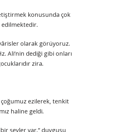
yetiştirmek konusunda çok
a edilmektedir.
vârisler olarak görüyoruz.
 Ali’nin dediği gibi onları
cuklarıdır zira.
k çoğumuz ezilerek, tenkit
mız haline geldi.
 bir şeyler var.” duygusu