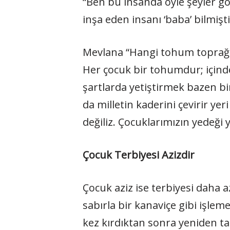
“Ben bu insanda öyle şeyler 
inşa eden insanı ‘baba’ bilmişti
Mevlana “Hangi tohum toprağa
Her çocuk bir tohumdur; için
şartlarda yetiştirmek bazen bir
da milletin kaderini çevirir y
değiliz. Çocuklarımızın yedeği
Çocuk Terbiyesi Azizdir
Çocuk aziz ise terbiyesi daha 
sabırla bir kanaviçe gibi işlem
kez kırdıktan sonra yeniden t