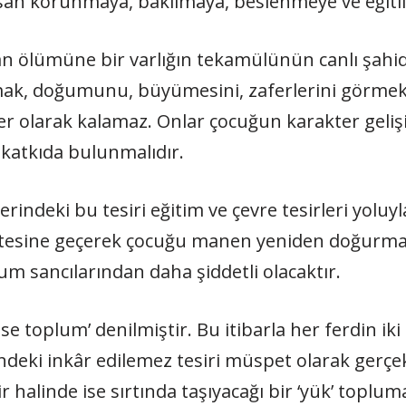
 insan korunmaya, bakılmaya, beslenmeye ve eğ
ümüne bir varlığın tekamülünün canlı şahidi o
mak, doğumunu, büyümesini, zaferlerini görmek 
tler olarak kalamaz. Onlar çocuğun karakter geli
katkıda bulunmalıdır.
indeki bu tesiri eğitim ve çevre tesirleri yolu
tesine geçerek çocuğu manen yeniden doğurmak g
um sancılarından daha şiddetli olacaktır.
e toplum’ denilmiştir. Bu itibarla her ferdin ik
eki inkâr edilemez tesiri müspet olarak gerçekl
 halinde ise sırtında taşıyacağı bir ‘yük’ topluma