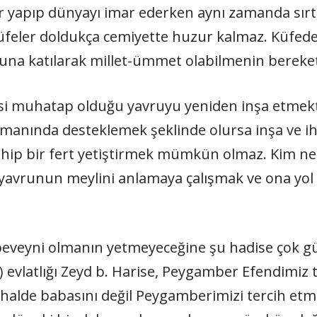
şler yapıp dünyayı imar ederken aynı zamanda sır
Küfeler doldukça cemiyette huzur kalmaz. Küfede
una katılarak millet-ümmet olabilmenin bereket
si muhatap olduğu yavruyu yeniden inşa etmekti
manında desteklemek şeklinde olursa inşa ve ihy
sahip bir fert yetiştirmek mümkün olmaz. Kim ne i
a yavrunun meylini anlamaya çalışmak ve ona yol
beveyni olmanın yetmeyeceğine şu hadise çok güz
.v) evlatlığı Zeyd b. Harise, Peygamber Efendimi
halde babasını değil Peygamberimizi tercih etmişt