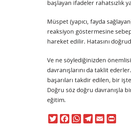
başlayan ifadeler rahatsızlık ya
Müspet (yapıcı, fayda sağlayan)
reaksiyon göstermesine sebep 
hareket edilir. Hatasını doğrud
Ve ne söylediğinizden önemlisi
davranışlarını da taklit ederler
başarıları takdir edilen, bir i
Doğru söz doğru davranışla bir
eğitim.
T
F
W
T
E
Pr
w
ac
h
el
m
in