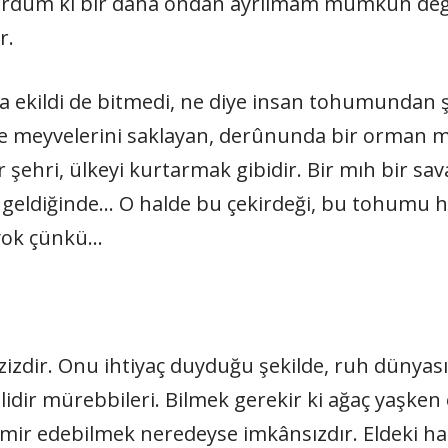
gördüm ki bir daha ondan ayrılmam mümkün değil
r.
 ekildi de bitmedi, ne diye insan tohumundan 
de meyvelerini saklayan, derûnunda bir orman
 şehri, ülkeyi kurtarmak gibidir. Bir mıh bir sava
eri geldiğinde… O halde bu çekirdeği, bu tohumu
 yok çünkü…
azizdir. Onu ihtiyaç duyduğu şekilde, ruh dünyas
elidir mürebbileri. Bilmek gerekir ki ağaç yaşken 
amir edebilmek neredeyse imkânsızdır. Eldeki h