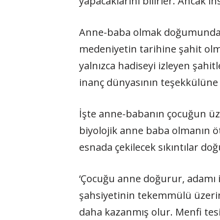
yapacaklarını bilirler. Ancak
Anne-baba olmak doğumundan öl
medeniyetin tarihine şahit ol
yalnızca hadiseyi izleyen şahi
inanç dünyasının teşekkülüne 
İşte anne-babanın çocuğun üzer
biyolojik anne baba olmanın ö
esnada çekilecek sıkıntılar doğ
‘Çocuğu anne doğurur, adamı is
şahsiyetinin tekemmülü üzerind
daha kazanmış olur. Menfi tesir