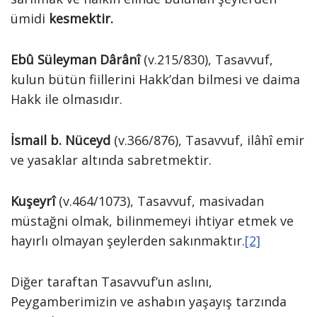
ümidi
kesmektir.
Ebû Süleyman Dârânî
(v.215/830), Tasavvuf,
kulun bütün fiillerini Hakk’dan bilmesi ve daima
Hakk ile olmasıdır.
İsmail b. Nüceyd
(v.366/876), Tasavvuf, ilâhî emir
ve yasaklar altında sabretmektir.
Kuşeyrî
(v.464/1073), Tasavvuf, masivadan
müstağni olmak, bilinmemeyi ihtiyar etmek ve
hayırlı olmayan şeylerden sakınmaktır.
[2]
Diğer taraftan Tasavvuf’un aslını,
Peygamberimizin ve ashabın yaşayış tarzında