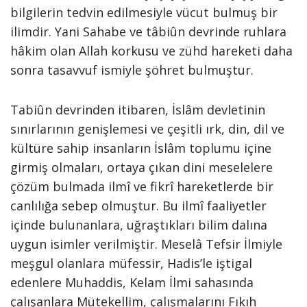
bilgilerin tedvin edilmesiyle vücut bulmuş bir
ilimdir. Yani Sahabe ve tâbiûn devrinde ruhlara
hâkim olan Allah korkusu ve zühd hareketi daha
sonra tasavvuf ismiyle şöhret bulmuştur.
Tabiûn devrinden itibaren, İslâm devletinin
sınırlarının genişlemesi ve çeşitli ırk, din, dil ve
kültüre sahip insanların İslâm toplumu içine
girmiş olmaları, ortaya çıkan dini meselelere
çözüm bulmada ilmî ve fikrî hareketlerde bir
canlılığa sebep olmuştur. Bu ilmî faaliyetler
içinde bulunanlara, uğraştıkları bilim dalına
uygun isimler verilmiştir. Meselâ Tefsir İlmiyle
meşgul olanlara müfessir, Hadis’le iştigal
edenlere Muhaddis, Kelam İlmi sahasında
çalışanlara Mütekellim, çalışmalarını Fıkıh