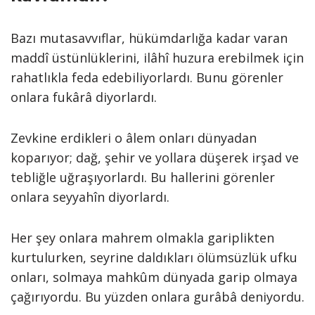
Bazı mutasavvıflar, hükümdarlığa kadar varan
maddî üstünlüklerini, ilâhî huzura erebilmek için
rahatlıkla feda edebiliyorlardı. Bunu görenler
onlara fukârâ diyorlardı.
Zevkine erdikleri o âlem onları dünyadan
koparıyor; dağ, şehir ve yollara düşerek irşad ve
tebliğle uğraşıyorlardı. Bu hallerini görenler
onlara seyyahîn diyorlardı.
Her şey onlara mahrem olmakla gariplikten
kurtulurken, seyrine daldıkları ölümsüzlük ufku
onları, solmaya mahkûm dünyada garip olmaya
çağırıyordu. Bu yüzden onlara gurâbâ deniyordu.