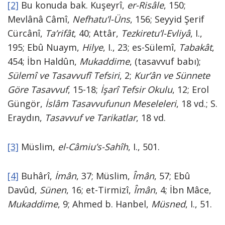
[2]
Bu konuda bak. Kuşeyrî,
er-Risâle
, 150;
Mevlânâ Câmî,
Nefhatu’l-Üns
, 156; Seyyid Şerif
Cürcânî,
Ta’rifât
, 40; Attâr,
Tezkiretu’l-Evliyâ
, I.,
195; Ebû Nuaym,
Hilye
, I., 23; es-Sülemî,
Tabakât
,
454; İbn Haldûn,
Mukaddime
, (tasavvuf babı);
Sülemî ve Tasavvufî Tefsiri
, 2;
Kur’ân ve Sünnete
Göre Tasavvuf
, 15-18;
İşarî Tefsir Okulu
, 12; Erol
Güngör,
İslâm Tasavvufunun Meseleleri
, 18 vd.; S.
Eraydın,
Tasavvuf ve Tarikatlar
, 18 vd.
[3]
Müslim,
el-Câmiu’s-Sahîh
, I., 501.
[4]
Buhârî,
İmân
, 37; Müslim,
Îmân
, 57; Ebû
Davûd,
Sünen
, 16; et-Tirmizî,
Îmân
, 4; İbn Mâce,
Mukaddime
, 9; Ahmed b. Hanbel,
Müsned
, I., 51.