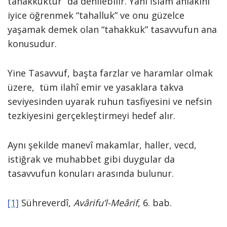
tahakkuktur” da denilebilir. Yani İslâm ahlakını
iyice öğrenmek “tahalluk” ve onu güzelce
yaşamak demek olan “tahakkuk” tasavvufun ana
konusudur.
Yine Tasavvuf, başta farzlar ve haramlar olmak
üzere, tüm ilahî emir ve yasaklara takva
seviyesinden uyarak ruhun tasfiyesini ve nefsin
tezkiyesini gerçekleştirmeyi hedef alır.
Aynı şekilde manevî makamlar, haller, vecd,
istiğrak ve muhabbet gibi duygular da
tasavvufun konuları arasında bulunur.
[1]
Sühreverdî,
Avârifu’l-Meârif
, 6. bab.