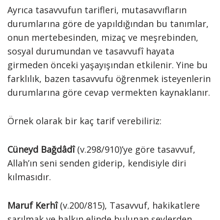
Ayrıca tasavvufun tarifleri, mutasavvıfların
durumlarına göre de yapıldığından bu tanımlar,
onun mertebesinden, mizaç ve meşrebinden,
sosyal durumundan ve tasavvufî hayata
girmeden önceki yaşayışından etkilenir. Yine bu
farklılık, bazen tasavvufu öğrenmek isteyenlerin
durumlarına göre cevap vermekten kaynaklanır.
Örnek olarak bir kaç tarif verebiliriz:
Cüneyd Bağdâdî
(v.298/910)’ye göre tasavvuf,
Allah’ın seni senden giderip, kendisiyle diri
kılmasıdır.
Maruf Kerhî
(v.200/815), Tasavvuf, hakikatlere
sarılmak ve halkın elinde bulunan şeylerden