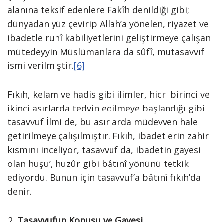
alanına teksif edenlere Fakîh denildiği gibi;
dünyadan yüz çevirip Allah’a yönelen, riyazet ve
ibadetle ruhî kabiliyetlerini geliştirmeye çalışan
mütedeyyin Müslümanlara da sûfî, mutasavvıf
ismi verilmiştir.
[6]
Fıkıh, kelam ve hadis gibi ilimler, hicri birinci ve
ikinci asırlarda tedvin edilmeye başlandığı gibi
tasavvuf İlmi de, bu asırlarda müdevven hale
getirilmeye çalışılmıştır. Fıkıh, ibadetlerin zahir
kısmını inceliyor, tasavvuf da, ibadetin gayesi
olan huşu’, huzûr gibi bâtınî yönünü tetkik
ediyordu. Bunun için tasavvuf’a bâtınî fıkıh’da
denir.
Tasavvufun Konusu ve Gayesi