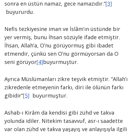
sonra en üstün namaz, gece namazıdır.”
[3]
buyururdu.
Nefis tezkiyesine iman ve İslâm’ın üstünde bir
yer vermiş, bunu İhsan sözüyle ifade etmiştir.
İhsan, Allah’a, O’nu görüyormuş gibi ibadet
etmendir, çünkü sen O’nu görmüyorsan da O
seni görüyor
[4]
buyurmuştur.
Ayrıca Müslümanları zikre teşvik etmiştir. “Allah’ı
zikredenle etmeyenin farkı, diri ile ölünün farkı
gibidir”
[5]
buyurmuştur.
Ashab-ı Kirâm da kendisi gibi zühd ve takva
yolunda idiler. Nitekim tasavvuf, asr-ı saadette
var olan zühd ve takva yaşayış ve anlayışıyla ilgili