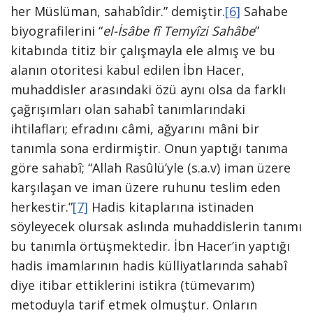
her Müslüman, sahabîdir.” demiştir.
[6]
Sahabe
biyografilerini “
el-İsâbe fî Temyîzi Sahâbe
”
kitabında titiz bir çalışmayla ele almış ve bu
alanın otoritesi kabul edilen İbn Hacer,
muhaddisler arasındaki özü aynı olsa da farklı
çağrışımları olan sahabî tanımlarındaki
ihtilafları; efradını câmi, ağyarını mâni bir
tanımla sona erdirmiştir. Onun yaptığı tanıma
göre sahabî; “Allah Rasûlü’yle (s.a.v) iman üzere
karşılaşan ve iman üzere ruhunu teslim eden
herkestir.”
[7]
Hadis kitaplarına istinaden
söyleyecek olursak aslında muhaddislerin tanımı
bu tanımla örtüşmektedir. İbn Hacer’in yaptığı
hadis imamlarının hadis külliyatlarında sahabî
diye itibar ettiklerini istikra (tümevarım)
metoduyla tarif etmek olmuştur. Onların