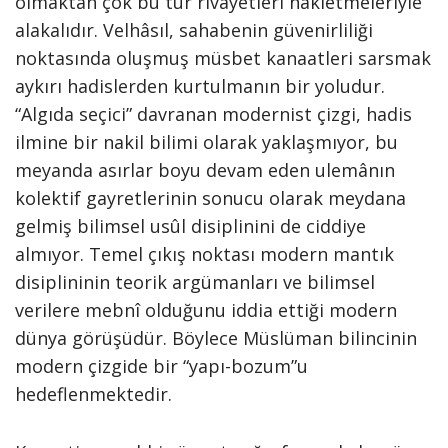
olmaktan çok bu tür rivayetleri nakletmeleriyle
alakalıdır. Velhâsıl, sahabenin güvenirliliği
noktasında oluşmuş müsbet kanaatleri sarsmak
aykırı hadislerden kurtulmanın bir yoludur.
“Algıda seçici” davranan modernist çizgi, hadis
ilmine bir nakil bilimi olarak yaklaşmıyor, bu
meyanda asırlar boyu devam eden ulemânın
kolektif gayretlerinin sonucu olarak meydana
gelmiş bilimsel usûl disiplinini de ciddiye
almıyor. Temel çıkış noktası modern mantık
disiplininin teorik argümanları ve bilimsel
verilere mebnî olduğunu iddia ettiği modern
dünya görüşüdür. Böylece Müslüman bilincinin
modern çizgide bir “yapı-bozum”u
hedeflenmektedir.