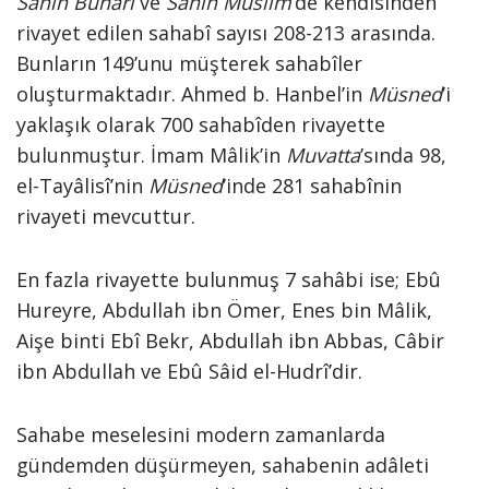
Sahih Buhârî
ve
Sahih Müslim
’de kendisinden
rivayet edilen sahabî sayısı 208-213 arasında.
Bunların 149’unu müşterek sahabîler
oluşturmaktadır. Ahmed b. Hanbel’in
Müsned
’i
yaklaşık olarak 700 sahabîden rivayette
bulunmuştur. İmam Mâlik’in
Muvatta
’sında 98,
el-Tayâlisî’nin
Müsned
’inde 281 sahabînin
rivayeti mevcuttur.
En fazla rivayette bulunmuş 7 sahâbi ise; Ebû
Hureyre, Abdullah ibn Ömer, Enes bin Mâlik,
Aişe binti Ebî Bekr, Abdullah ibn Abbas, Câbir
ibn Abdullah ve Ebû Sâid el-Hudrî’dir.
Sahabe meselesini modern zamanlarda
gündemden düşürmeyen, sahabenin adâleti