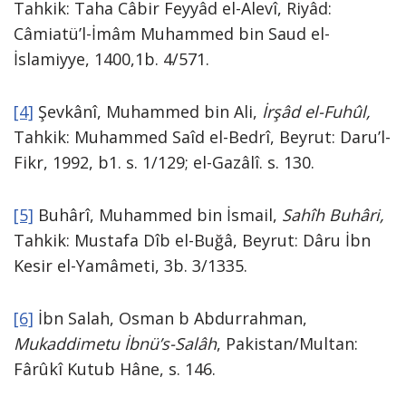
Tahkik: Taha Câbir Feyyâd el-Alevî, Riyâd:
Câmiatü’l-İmâm Muhammed bin Saud el-
İslamiyye, 1400,1b. 4/571.
[4]
Şevkânî, Muhammed bin Ali,
İrşâd el-Fuhûl,
Tahkik: Muhammed Saîd el-Bedrî, Beyrut: Daru’l-
Fikr, 1992, b1. s. 1/129; el-Gazâlî. s. 130.
[5]
Buhârî, Muhammed bin İsmail,
Sahîh Buhâri,
Tahkik: Mustafa Dîb el-Buğâ, Beyrut: Dâru İbn
Kesir el-Yamâmeti, 3b. 3/1335.
[6]
İbn Salah, Osman b Abdurrahman,
Mukaddimetu İbnü’s-Salâh
, Pakistan/Multan:
Fârûkî Kutub Hâne, s. 146.