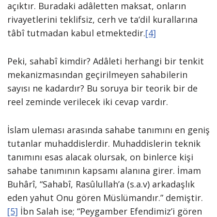
açıktır. Buradaki adâletten maksat, onların
rivayetlerini teklifsiz, cerh ve ta‘dil kurallarına
tâbî tutmadan kabul etmektedir.
[4]
Peki, sahabî kimdir? Adâleti herhangi bir tenkit
mekanizmasından geçirilmeyen sahabilerin
sayısı ne kadardır? Bu soruya bir teorik bir de
reel zeminde verilecek iki cevap vardır.
İslam uleması arasında sahabe tanımını en geniş
tutanlar muhaddislerdir. Muhaddislerin teknik
tanımını esas alacak olursak, on binlerce kişi
sahabe tanımının kapsamı alanına girer. İmam
Buhârî, “Sahabî, Rasûlullah’a (s.a.v) arkadaşlık
eden yahut Onu gören Müslümandır.” demiştir.
[5]
İbn Salah ise; “Peygamber Efendimiz’i gören