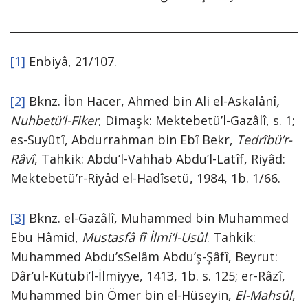
[1]
Enbiyâ, 21/107.
[2]
Bknz. İbn Hacer, Ahmed bin Ali el-Askalânî
,
Nuhbetü’l-Fiker
, Dimaşk: Mektebetü’l-Gazâlî, s. 1;
es-Suyûtî, Abdurrahman bin Ebî Bekr,
Tedrîbü’r-
Râvî
, Tahkik: Abdu’l-Vahhab Abdu’l-Latîf, Riyâd:
Mektebetü’r-Riyâd el-Hadîsetü, 1984, 1b. 1/66.
[3]
Bknz. el-Gazâlî, Muhammed bin Muhammed
Ebu Hâmid,
Mustasfâ fî İlmi’l-Usûl
. Tahkik:
Muhammed Abdu’sSelâm Abdu’ş-Şâfî, Beyrut:
Dâr’ul-Kütübi’l-İlmiyye, 1413, 1b. s. 125; er-Râzî,
Muhammed bin Ömer bin el-Hüseyin,
El-Mahsûl
,