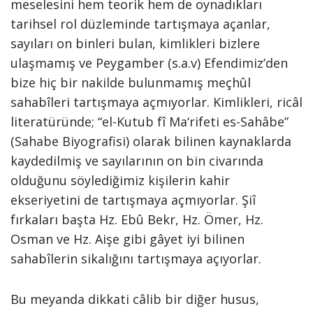
meselesini hem teorik hem de oynadıkları
tarihsel rol düzleminde tartışmaya açanlar,
sayıları on binleri bulan, kimlikleri bizlere
ulaşmamış ve Peygamber (s.a.v) Efendimiz’den
bize hiç bir nakilde bulunmamış meçhûl
sahabîleri tartışmaya açmıyorlar. Kimlikleri, ricâl
literatüründe; “el-Kutub fî Ma‘rifeti es-Sahâbe”
(Sahabe Biyografisi) olarak bilinen kaynaklarda
kaydedilmiş ve sayılarının on bin civarında
olduğunu söylediğimiz kişilerin kahir
ekseriyetini de tartışmaya açmıyorlar. Şiî
fırkaları başta Hz. Ebû Bekr, Hz. Ömer, Hz.
Osman ve Hz. Aişe gibi gâyet iyi bilinen
sahabîlerin sikalığını tartışmaya açıyorlar.
Bu meyanda dikkati câlib bir diğer husus,