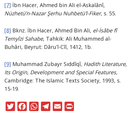
[7]
İbn Hacer, Ahmed bin Ali el-Askalânî
,
Nüzhetü’n-Nazar Şerhu Nuhbetü’l-Fiker
, s. 55.
[8]
Bknz. İbn Hacer, Ahmed Bin Ali,
el-İsâbe fî
Temyîzi Sahabe
, Tahkik: Ali Muhammed al-
Buhâri, Beyrut: Dâru’l-Cîl, 1412, 1b.
[9]
Muhammad Zubayr Sıddîqî,
Hadith Literature,
Its Origin, Development and Special Features
,
Cambridge: The Islamic Texts Society, 1993, s.
15-19.
T
F
W
T
E
Pr
w
ac
h
el
m
in
itt
e
at
e
ai
t