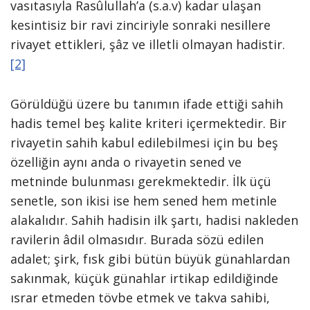
vasıtasıyla Rasûlullah’a (s.a.v) kadar ulaşan
kesintisiz bir ravi zinciriyle sonraki nesillere
rivayet ettikleri, şâz ve illetli olmayan hadistir.
[2]
Görüldüğü üzere bu tanımın ifade ettiği sahih
hadis temel beş kalite kriteri içermektedir. Bir
rivayetin sahih kabul edilebilmesi için bu beş
özelliğin aynı anda o rivayetin sened ve
metninde bulunması gerekmektedir. İlk üçü
senetle, son ikisi ise hem sened hem metinle
alakalıdır. Sahih hadisin ilk şartı, hadisi nakleden
ravilerin âdil olmasıdır. Burada sözü edilen
adalet; şirk, fısk gibi bütün büyük günahlardan
sakınmak, küçük günahlar irtikap edildiğinde
ısrar etmeden tövbe etmek ve takva sahibi,