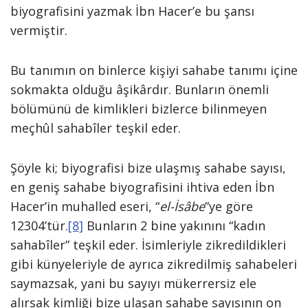
biyografisini yazmak İbn Hacer’e bu şansı
vermiştir.
Bu tanımın on binlerce kişiyi sahabe tanımı içine
sokmakta olduğu âşikârdır. Bunların önemli
bölümünü de kimlikleri bizlerce bilinmeyen
meçhûl sahabîler teşkil eder.
Şöyle ki; biyografisi bize ulaşmış sahabe sayısı,
en geniş sahabe biyografisini ihtiva eden İbn
Hacer’in muhalled eseri, “
el-İsâbe
”ye göre
12304’tür.
[8]
Bunların 2 bine yakınını “kadın
sahabîler” teşkil eder. İsimleriyle zikredildikleri
gibi künyeleriyle de ayrıca zikredilmiş sahabeleri
saymazsak, yani bu sayıyı mükerrersiz ele
alırsak kimliği bize ulaşan sahabe sayısının on