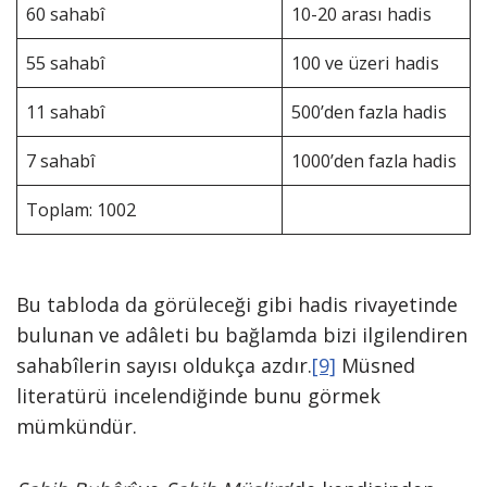
60 sahabî
10-20 arası hadis
55 sahabî
100 ve üzeri hadis
11 sahabî
500’den fazla hadis
7 sahabî
1000’den fazla hadis
Toplam: 1002
Bu tabloda da görüleceği gibi hadis rivayetinde
bulunan ve adâleti bu bağlamda bizi ilgilendiren
sahabîlerin sayısı oldukça azdır.
[9]
Müsned
literatürü incelendiğinde bunu görmek
mümkündür.