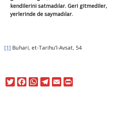
kendilerini satmadılar. Geri gitmediler,
yerlerinde de saymadılar.
[1]
Buhari, et-Tarihu’l-Avsat, 54
T
F
W
T
E
Pr
w
ac
h
el
m
in
itt
e
at
e
ai
t
er
b
s
gr
l
o
A
a
Neve
|
WordPress
o
p
m