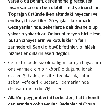
varsa o da benim, cehenneme girecek tek
insan varsa o da ben olabilirim diye inandılar.
Toprağın üstünde iken altındaki heyecanı ve
endişeyi hissettiler. Gözyaşları kurumadı.
Gece yarılarında, seherlerde deli divane olup
yalvarıp yakardılar. Onları bilmeyen biri izlese,
bütün cinayetlerin ve kötülüklerin faili
zannederdi. Sanki o büyük fetihler, o ihlâslı
hizmetler onların eseri değildi.
Cennetin bedelsiz olmadığını, dünya hayatının
ona varmak için bir köprü olduğunu idrak
ettiler. Şehadet, gazilik, fedakârlık, sabır,
sebat, vefakârlık, şecaat… damarlarında
dolaşan kan oldu. Yiğittiler.
Allah’ın peygamberini herkesten, hatta kendi
canlarından çok sevdiler. Bedenlerini O’nun