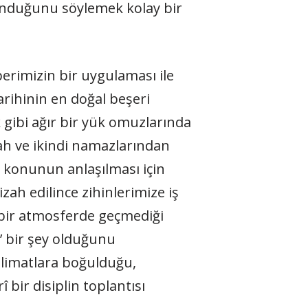
ulunduğunu söylemek kolay bir
berimizin bir uygulaması ile
rihinin en doğal beşeri
 gibi ağır bir yük omuzlarında
bah ve ikindi namazlarından
da konunun anlaşılması için
zah edilince zihinlerimize iş
r bir atmosferde geçmediği
n’ bir şey olduğunu
alimatlara boğulduğu,
î bir disiplin toplantısı