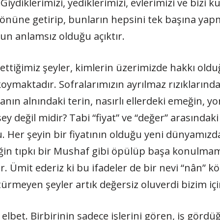
 Giydiklerimizi, yediklerimizi, evlerimizi ve bizi 
n önüne getirip, bunların hepsini tek başına ya
un anlamsız olduğu açıktır.
ettiğimiz şeyler, kimlerin üzerimizde hakkı oldu
ymaktadır. Sofralarımızın ayrılmaz rızıklarında
ın alnındaki terin, nasırlı ellerdeki emeğin, yo
 değil midir? Tabi “fiyat” ve “değer” arasındak
du. Her şeyin bir fiyatının olduğu yeni dünyamı
eğin tıpkı bir Mushaf gibi öpülüp başa konulmam
 Ümit ederiz ki bu ifadeler de bir nevi “nân” kö
meyen şeyler artık değersiz oluverdi bizim içi
lbet. Birbirinin sadece işlerini gören, iş gördü