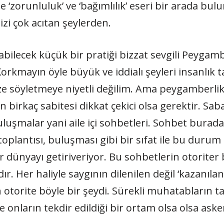
e ‘zorunluluk’ ve ‘bağımlılık’ eseri bir arada b
zi çok acıtan şeylerden.
çabilecek küçük bir pratiği bizzat sevgili Peygam
mayın öyle büyük ve iddialı şeyleri insanlık ta
ize söyletmeye niyetli değilim. Ama peygamberlik
birkaç sabitesi dikkat çekici olsa gerektir. Sa
 buluşmalar yani aile içi sohbetleri. Sohbet bura
oplantısı, buluşması gibi bir sıfat ile bu durum i
ir dünyayı getiriveriyor. Bu sohbetlerin otorite
r. Her haliyle saygının dilenilen değil ‘kazanıla
torite böyle bir şeydi. Sürekli muhatabların t
e onların tekdir edildiği bir ortam olsa olsa asker