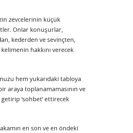
in zevcelerinin küçük
ler. Onlar konuşurlar,
dan, kederden ve sevinçten,
l kelimenin hakkını verecek
umuzu hem yukarıdaki tabloya
 bir araya toplanamamasının ve
getirip ‘sohbet’ ettirecek
 makamın en son ve en öndeki