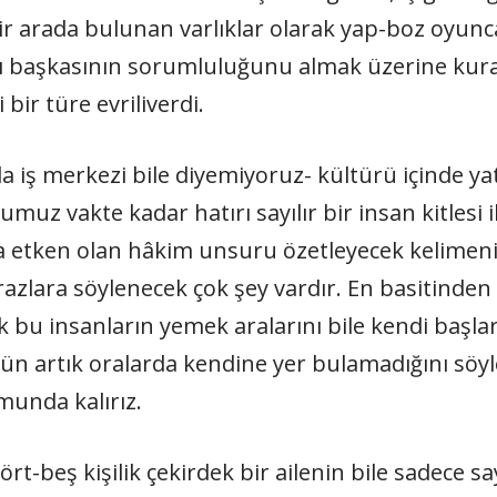
 bir arada bulunan varlıklar olarak yap-boz oyunc
ı başkasının sorumluluğunu almak üzerine kura
ir türe evriliverdi.
 da iş merkezi bile diyemiyoruz- kültürü içinde 
umuz vakte kadar hatırı sayılır bir insan kitlesi
nda etken olan hâkim unsuru özetleyecek kelimeni
tirazlara söylenecek çok şey vardır. En basitinde
k bu insanların yemek aralarını bile kendi başl
nün artık oralarda kendine yer bulamadığını söyl
unda kalırız.
rt-beş kişilik çekirdek bir ailenin bile sadece s