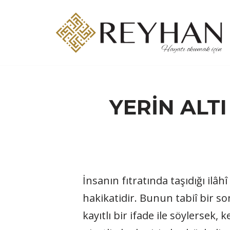
İçeriğe
geç
YERİN ALT
İnsanın fıtratında taşıdığı ilâ
hakikatidir. Bunun tabiî bir so
kayıtlı bir ifade ile söylerse