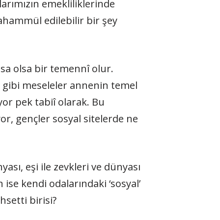
larımızın emekliliklerinde
ahammül edilebilir bir şey
sa olsa bir temennî olur.
si gibi meseleler annenin temel
or pek tabiî olarak. Bu
or, gençler sosyal sitelerde ne
ası, eşi ile zevkleri ve dünyası
ise kendi odalarındaki ‘sosyal’
setti birisi?