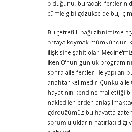
olduğunu, buradaki fertlerin d
cümle gibi gözükse de bu, içimi
Bu çetrefilli bağı zihnimizde a
ortaya koymak mümkündür. Kork
ilişkisine şahit olan Medine’m
iken O’nun günlük programının 
sonra aile fertleri ile yapılan
anahtar kelimedir. Çünkü aile t
hayatının kendine mal ettiği b
nakledilenlerden anlaşılmaktadı
gördüğümüz bu hayatta zaten o
sorumlulukların hatırlatıldığı v