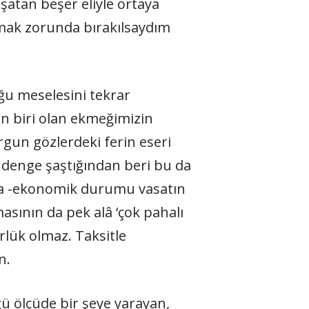
kuşatan beşer eliyle ortaya
pmak zorunda bırakılsaydım
ğu meselesini tekrar
n biri olan ekmeğimizin
rgun gözlerdeki ferin eseri
i denge şaştığından beri bu da
zda -ekonomik durumu vasatın
asının da pek alâ ‘çok pahalı
rlük olmaz. Taksitle
n.
ğü ölçüde bir şeye yarayan,