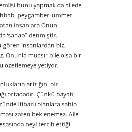
önemlisi bunu yapmak da ailede
ost-ahbab, peygamber-ümmet
 atan insanlara Onun
a ‘sahabî’ denmiştir.
 gören insanlardan biz,
z. Onunla muasır bile olsa bir
u özetlemeye yetiyor.
lukların arttığını bir
ğı ortadadır. Çünkü hayatı;
ünde itibarlı olanlara sahip
lması zaten beklenemez. Aile
sasında neyi tercih ettiği