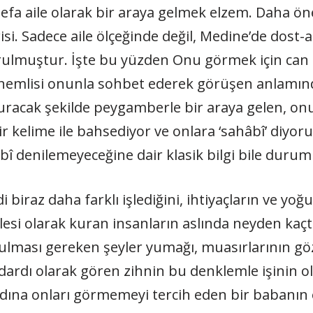
i defa aile olarak bir araya gelmek elzem. Daha 
irisi. Sadece aile ölçeğinde değil, Medine’de d
kurulmuştur. İşte bu yüzden Onu görmek için can
 önemlisi onunla sohbet ederek görüşen anlamınd
uracak şekilde peygamberle bir araya gelen, onu
 kelime ile bahsediyor ve onlara ‘sahâbî’ diyoru
î denilemeyeceğine dair klasik bilgi bile durum
iraz daha farklı işlediğini, ihtiyaçların ve yoğun
esi olarak kuran insanların aslında neyden kaçtı
şulması gereken şeyler yumağı, muasırlarının göz
rdı olarak gören zihnin bu denklemle işinin o
dına onları görmemeyi tercih eden bir babanın e