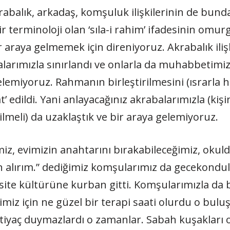
krabalık, arkadaş, komşuluk ilişkilerinin de bun
terminoloji olan ‘sıla-i rahim’ ifadesinin omurga
ir araya gelmemek için direniyoruz. Akrabalık ilişk
alarımızla sınırlandı ve onlarla da muhabbetimiz 
lemiyoruz. Rahmanın birleştirilmesini (ısrarla ha
t’ edildi. Yani anlayacağınız akrabalarımızla (kiş
ilmeli) da uzaklaştık ve bir araya gelemiyoruz.
miz, evimizin anahtarını bırakabileceğimiz, ok
an alırım.” dediğimiz komşularımız da gecekond
e site kültürüne kurban gitti. Komşularımızla da
miz için ne güzel bir terapi saati olurdu o bulu
yaç duymazlardı o zamanlar. Sabah kuşakları on