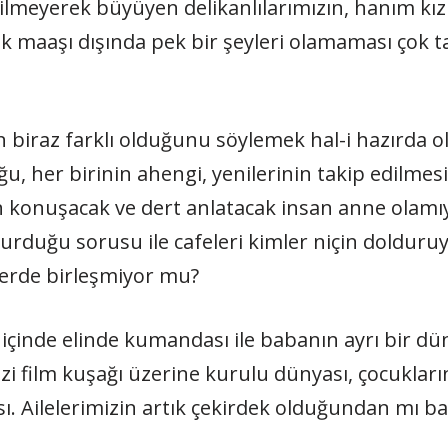
çirilmeyerek büyüyen delikanlılarımızın, hanım kız
lik maaşı dışında pek bir şeyleri olamaması çok t
iraz farklı olduğunu söylemek hal-i hazırda ol
ğu, her birinin ahengi, yenilerinin takip edilme
in konuşacak ve dert anlatacak insan anne olamıy
urduğu sorusu ile cafeleri kimler niçin dolduruy
rlerde birleşmiyor mu?
 içinde elinde kumandası ile babanın ayrı bir düny
i film kuşağı üzerine kurulu dünyası, çocukların 
sı. Ailelerimizin artık çekirdek olduğundan mı bah