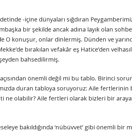
detinde -içine dünyaları sığdıran Peygamberimiz
başka bir şekilde ancak adına layık olan sohbet
 de O konuşur, onlar dinlermiş. Dünden ve yarın
Mekke’de bırakılan vefakâr eş Hatice’den velhası
 şeyden bahsedilirmiş.
çısından önemli değil mi bu tablo. Birinci sor
zda duran tabloya soruyoruz: Aile fertlerinin
 olabilir? Aile fertleri olarak bizleri bir araya 
eseleye bakıldığında ‘nübüvvet’ gibi önemli bir