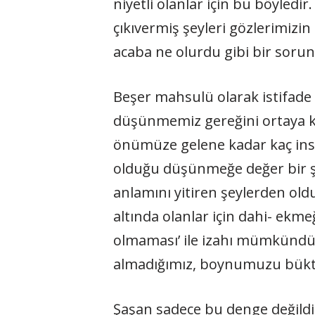
niyetli olanlar için bu böyledir.
çıkıvermiş şeyleri gözlerimizi
acaba ne olurdu gibi bir sorun
Beşer mahsulü olarak istifade 
düşünmemiz gereğini ortaya ko
önümüze gelene kadar kaç insan
olduğu düşünmeğe değer bir şey
anlamını yitiren şeylerden ol
altında olanlar için dahi- ekm
olmaması’ ile izahı mümkündür.
almadığımız, boynumuzu büktür
Şaşan sadece bu denge değildi e