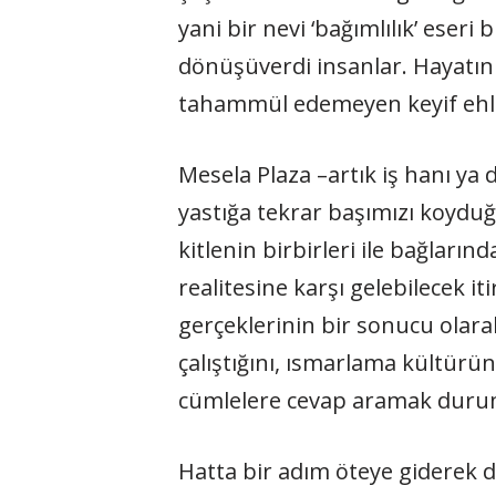
yani bir nevi ‘bağımlılık’ eseri
dönüşüverdi insanlar. Hayatın
tahammül edemeyen keyif ehli b
Mesela Plaza –artık iş hanı ya
yastığa tekrar başımızı koyduğ
kitlenin birbirleri ile bağları
realitesine karşı gelebilecek i
gerçeklerinin bir sonucu olara
çalıştığını, ısmarlama kültürü
cümlelere cevap aramak durum
Hatta bir adım öteye giderek dö