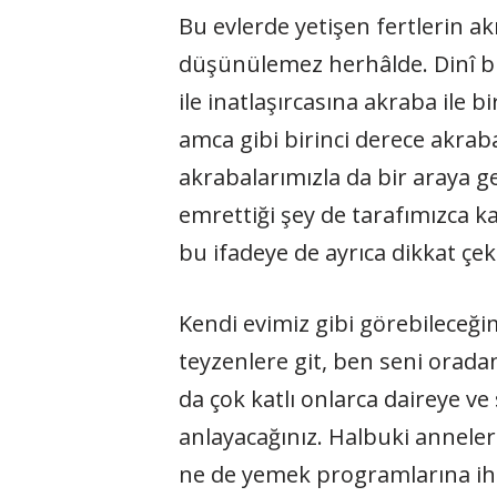
Bu evlerde yetişen fertlerin a
düşünülemez herhâlde. Dinî bir 
ile inatlaşırcasına akraba ile b
amca gibi birinci derece akrab
akrabalarımızla da bir araya ge
emrettiği şey de tarafımızca ka
bu ifadeye de ayrıca dikkat çek
Kendi evimiz gibi görebileceği
teyzenlere git, ben seni orad
da çok katlı onlarca daireye v
anlayacağınız. Halbuki anneleri
ne de yemek programlarına ihti