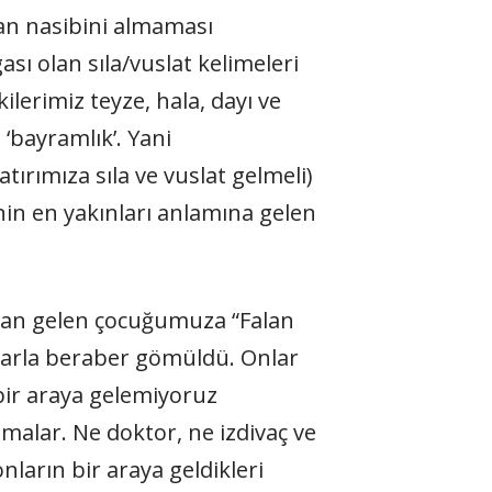
dan nasibini almaması
sı olan sıla/vuslat kelimeleri
ilerimiz teyze, hala, dayı ve
‘bayramlık’. Yani
tırımıza sıla ve vuslat gelmeli)
inin en yakınları anlamına gelen
uldan gelen çocuğumuza “Falan
ularla beraber gömüldü. Onlar
 bir araya gelemiyoruz
şmalar. Ne doktor, ne izdivaç ve
ların bir araya geldikleri