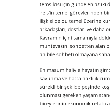
temsilcisi için günde en az ik
‘reis’in temel görevlerinden b
ilişkisi de bu temel üzerine 
arkadaşları, dostları ve daha
Kavramın içini tamamıyla dold
muhtevasını sohbetten alan bir
an bile sohbeti olmayana sahab
En masum haliyle hayatın şimdi b
savunma ve hatta haklılık cüml
sürekli bir şekilde peşinde ko
olunması gereken yaşam standa
bireylerinin ekonomik refahı a