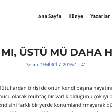
Ana Sayfa
Künye
Yazarlar
I MI, ÜSTÜ MÜ DAHA H
Selim DEMİRCİ
2016/1 - 41
hî lütuflardan birisi de onun kendi başına hayatı
nucu olarak muhtaç bir varlık olduğunu çok iyi bi
k, kendisini farklı bir yerde konumlandırmayarak 