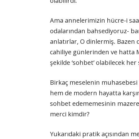
olabilirdi.
Ama annelerimizin hücre-i saa
odalarından bahsediyoruz- bam
anlatırlar, O dinlermiş. Bazen
cahiliye günlerinden ve hatta 
şekilde ‘sohbet’ olabilecek her
Birkaç meselenin muhasebesi a
hem de modern hayatta karşımı
sohbet edememesinin mazereti ne
merci kimdir?
Yukarıdaki pratik açısından m