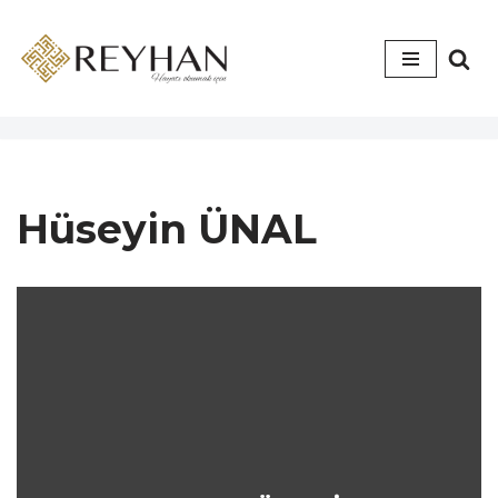
İçeriğe
geç
Hüseyin ÜNAL