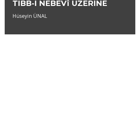
TIBB-I NEBEVî ÜZERİNE
Hüseyin ÜNAL
Neve
|
WordPress
ile güçlendirilmiştir