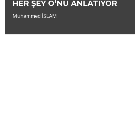
HER ŞEY O’NU ANLATIYOR
Muhammed İSLAM
Neve
|
WordPress
ile güçlendirilmiştir