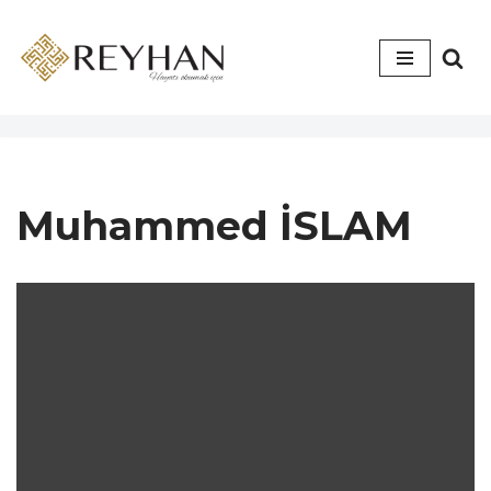
İçeriğe
geç
Muhammed İSLAM