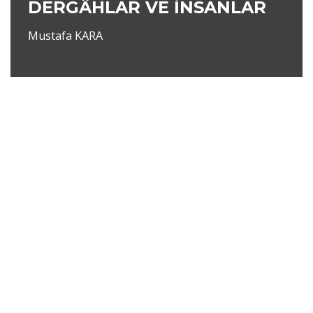
DERGÂHLAR VE İNSANLAR
Mustafa KARA
Neve
|
WordPress
ile güçlendirilmiştir