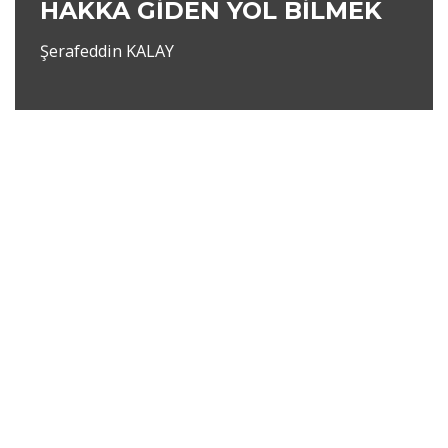
HAKKA GİDEN YOL BİLMEK
Şerafeddin KALAY
Neve
|
WordPress
ile güçlendirilmiştir