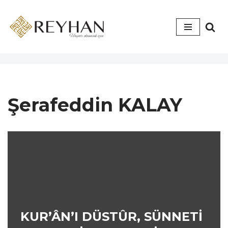
İçeriğe
geç
Şerafeddin KALAY
KUR’ÂN’I DÜSTÛR, SÜNNETİ