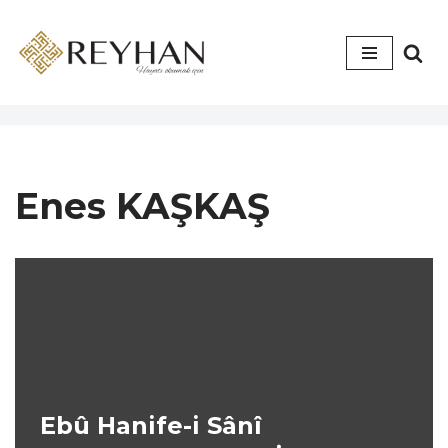
İçeriğe
geç
Enes KAŞKAŞ
Ebû Hanife-i Sânî