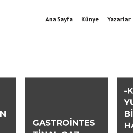
Ana Sayfa
Künye
Yazarlar
-
Y
EN
B
GASTROİNTES
H