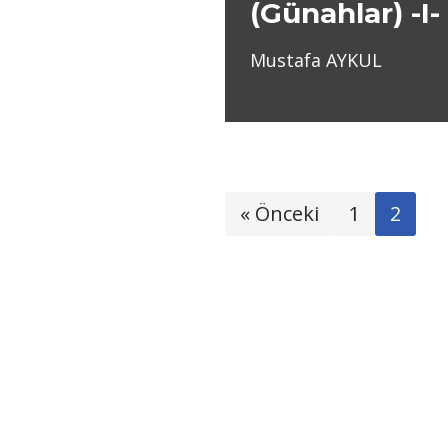
(Günahlar) -I-
Mustafa AYKUL
« Önceki
1
2