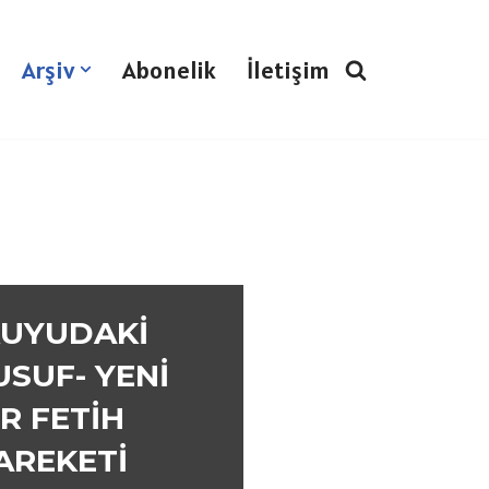
Arşiv
Abonelik
İletişim
KUYUDAKİ
USUF- YENİ
İR FETİH
AREKETİ