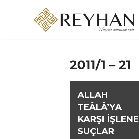
İçeriğe
geç
2011/1 – 21
ALLAH
TEÂLÂ’YA
KARŞI İŞLEN
SUÇLAR