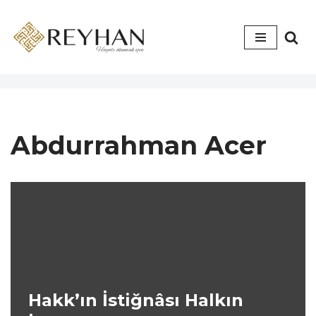
İçeriğe
geç
Abdurrahman Acer
Hakk’ın İstiğnâsı Halkın