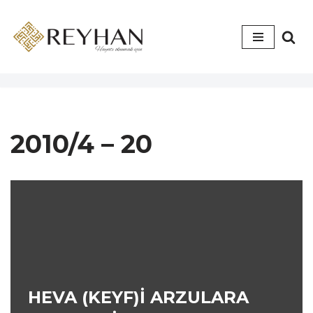
İçeriğe
geç
2010/4 – 20
HEVA (KEYF)İ ARZULARA