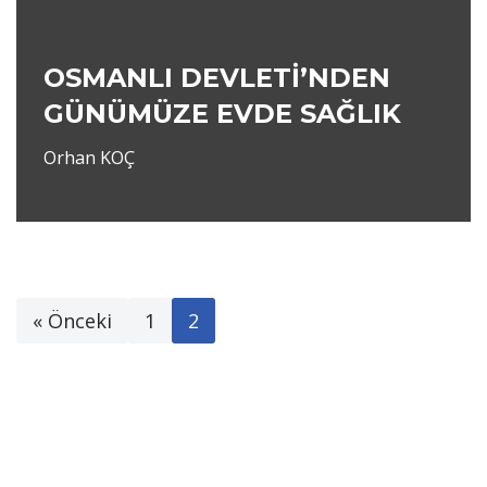
OSMANLI DEVLETİ’NDEN
GÜNÜMÜZE EVDE SAĞLIK
Orhan KOÇ
« Önceki
1
2
Neve
|
WordPress
ile güçlendirilmiştir