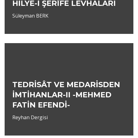
HİLYE-İ ŞERÎFE LEVHALARI
Süleyman BERK
TEDRİSÂT VE MEDARİSDEN
İMTİHANLAR-II -MEHMED
FATİN EFENDİ-
Reyhan Dergisi