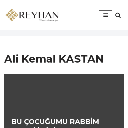
İçeriğe
geç
Ali Kemal KASTAN
BU ÇOCUĞUMU RABBİM