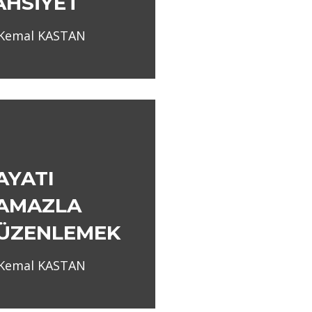
AHSİYET
 Kemal KASTAN
AYATI
AMAZLA
ÜZENLEMEK
 Kemal KASTAN