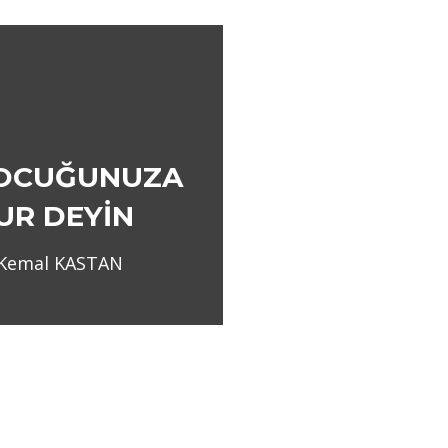
OCUĞUNUZA
UR DEYİN
 Kemal KASTAN