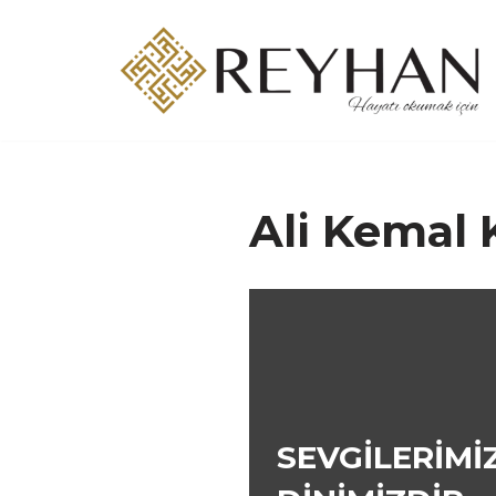
İçeriğe
geç
Ali Kemal
SEVGİLERİMİ