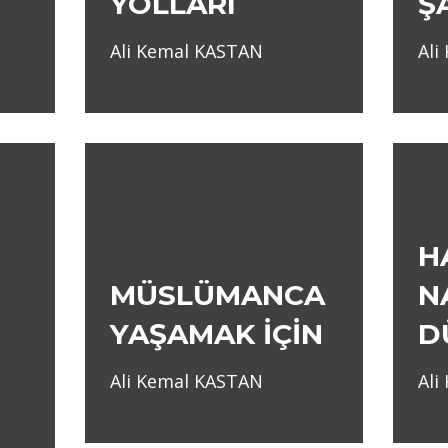
YOLLARI
Ş
Ali Kemal KASTAN
Ali
H
MÜSLÜMANCA
N
YAŞAMAK İÇİN
D
Ali Kemal KASTAN
Ali