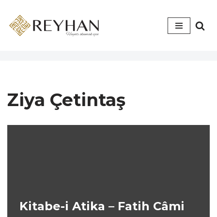
İçeriğe
geç
Ziya Çetintaş
Kitabe-i Atika – Fatih Câmi