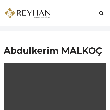
İçeriğe
geç
Abdulkerim MALKOÇ