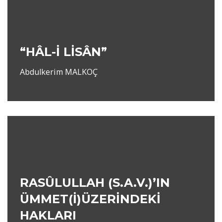
“HÂL-İ LİSÂN”
Abdulkerim MALKOÇ
RASÛLULLAH (S.A.V.)’IN
ÜMMET(İ)ÜZERİNDEKİ
HAKLARI