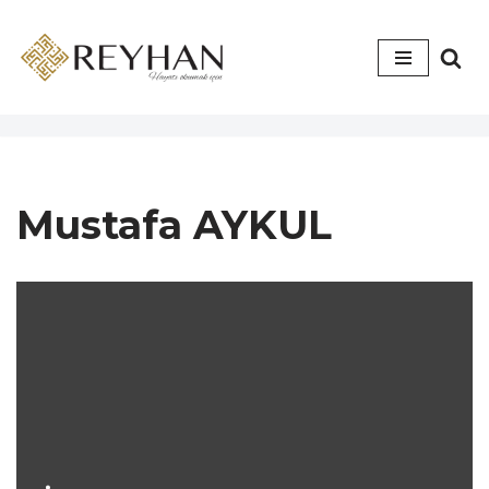
İçeriğe
geç
Mustafa AYKUL