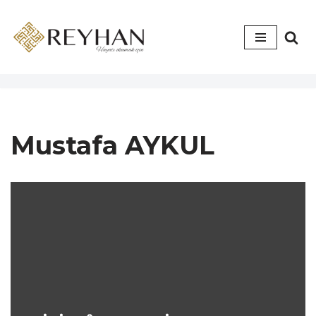
İçeriğe
geç
Mustafa AYKUL