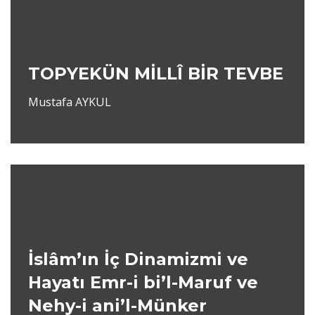
TOPYEKÜN MİLLÎ BİR TEVBE
Mustafa AYKUL
İslâm’ın İç Dinamizmi ve
Hayatı Emr-i bi’l-Maruf ve
Nehy-i ani’l-Münker