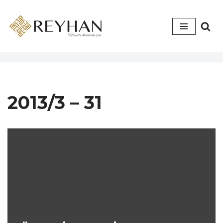
İçeriğe
geç
2013/3 – 31